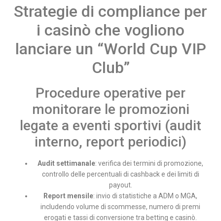
Strategie di compliance per
i casinò che vogliono
lanciare un “World Cup VIP
Club”
Procedure operative per
monitorare le promozioni
legate a eventi sportivi (audit
interno, report periodici)
Audit settimanale
: verifica dei termini di promozione,
controllo delle percentuali di cashback e dei limiti di
payout.
Report mensile
: invio di statistiche a ADM o MGA,
includendo volume di scommesse, numero di premi
erogati e tassi di conversione tra betting e casinò.