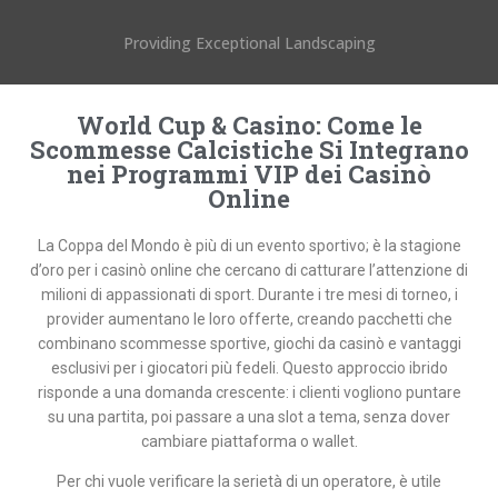
Providing Exceptional Landscaping
World Cup & Casino: Come le
Scommesse Calcistiche Si Integrano
nei Programmi VIP dei Casinò
Online
La Coppa del Mondo è più di un evento sportivo; è la stagione
d’oro per i casinò online che cercano di catturare l’attenzione di
milioni di appassionati di sport. Durante i tre mesi di torneo, i
provider aumentano le loro offerte, creando pacchetti che
combinano scommesse sportive, giochi da casinò e vantaggi
esclusivi per i giocatori più fedeli. Questo approccio ibrido
risponde a una domanda crescente: i clienti vogliono puntare
su una partita, poi passare a una slot a tema, senza dover
cambiare piattaforma o wallet.
Per chi vuole verificare la serietà di un operatore, è utile