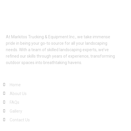
About Us
At Markitos Trucking & Equipment Inc., we take immense
pride in being your go-to source for all your landscaping
needs. With a team of skilled landscaping experts, we’ve
refined our skills through years of experience, transforming
outdoor spaces into breathtaking havens.
Navigation
Home
About Us
FAQs
Gallery
Contact Us
Services