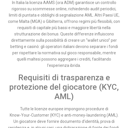
In Italia la licenza AAMS (ora ADM) garantisce un controllo
rigoroso su scommesse online, richiedendo audit periodici,
limiti di puntata e obblighi di segnalazione AML. Altri Paesi UE,
come Malta (MGA) o Gibilterra, offrono regimi più flessibili, con
requisiti di capitale più bassi e maggiore libertà nella
strutturazione dei bonus. Queste differenze influiscono
direttamente sulla possibilità di creare un “wallet unico” per
betting e casinò: gli operatori italiani devono separare i fondi
per rispettare la normativa sul gioco responsabile, mentre
quelli maltesi possono aggregare i crediti, facilitando
l’esperienza ibrida.
Requisiti di trasparenza e
protezione del giocatore (KYC,
AML)
Tutte le licenze europee impongono procedure di
Know‑Your‑Customer (KYC) e anti‑money‑laundering (AML).
Un giocatore deve fornire documento d’identità, prova di
residenza e, in alcuni casi, una dichiarazione di fonte dei fondi.