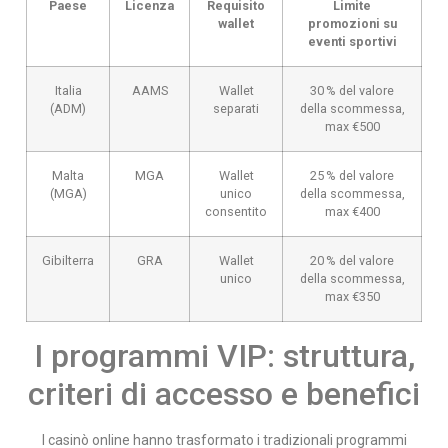
Paese
Licenza
Requisito
Limite
wallet
promozioni su
eventi sportivi
Italia
AAMS
Wallet
30 % del valore
(ADM)
separati
della scommessa,
max €500
Malta
MGA
Wallet
25 % del valore
(MGA)
unico
della scommessa,
consentito
max €400
Gibilterra
GRA
Wallet
20 % del valore
unico
della scommessa,
max €350
I programmi VIP: struttura,
criteri di accesso e benefici
I casinò online hanno trasformato i tradizionali programmi