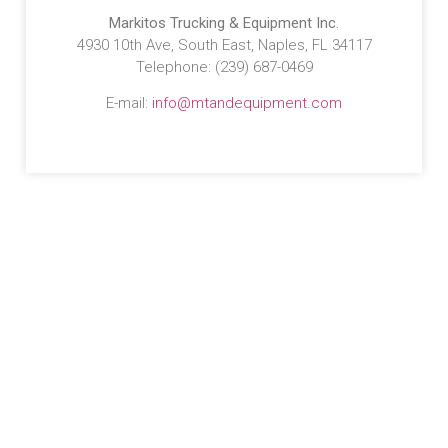
Markitos Trucking & Equipment Inc.
4930 10th Ave, South East, Naples, FL 34117
Telephone: (239) 687-0469
E-mail:
info@mtandequipment.com
We Offer Fresh Landscapes for Your Outdoor Experience!
Contact Us To Grow Your Landscapes With Our Help Today.
Make Appointment
Contact us