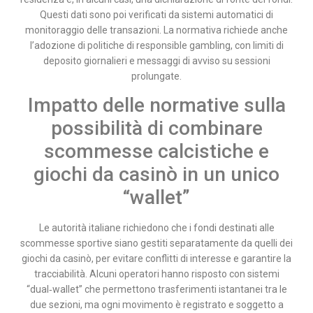
Questi dati sono poi verificati da sistemi automatici di
monitoraggio delle transazioni. La normativa richiede anche
l’adozione di politiche di responsible gambling, con limiti di
deposito giornalieri e messaggi di avviso su sessioni
prolungate.
Impatto delle normative sulla
possibilità di combinare
scommesse calcistiche e
giochi da casinò in un unico
“wallet”
Le autorità italiane richiedono che i fondi destinati alle
scommesse sportive siano gestiti separatamente da quelli dei
giochi da casinò, per evitare conflitti di interesse e garantire la
tracciabilità. Alcuni operatori hanno risposto con sistemi
“dual‑wallet” che permettono trasferimenti istantanei tra le
due sezioni, ma ogni movimento è registrato e soggetto a