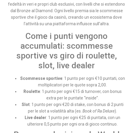
fedeltà in veri e propri club esclusivi, con livelli che si estendono
dal Bronze al Diamond. Ogni livello premia sia le scommesse
sportive che il gioco da casinò, creando un ecosistema dove
l’attività su una piattaforma influisce sull’altra.
Come i punti vengono
accumulati: scommesse
sportive vs giro di roulette,
slot, live dealer
Scommesse sportive
: 1 punto per ogni €10 puntati, con
moltiplicatori per le quote sopra 2,00.
Roulette
: 1 punto per ogni €15 di turnover, con bonus
extra per le puntate “inside”.
Slot
: 1 punto per ogni €20 di stake, con bonus di 2 punti
per le slot a volatilità alta (es.
Book of Ra Deluxe
).
Live dealer
: 1 punto per ogni €25 di puntata, con un
ulteriore 0,5 punto per ogni ora di gioco continuo.