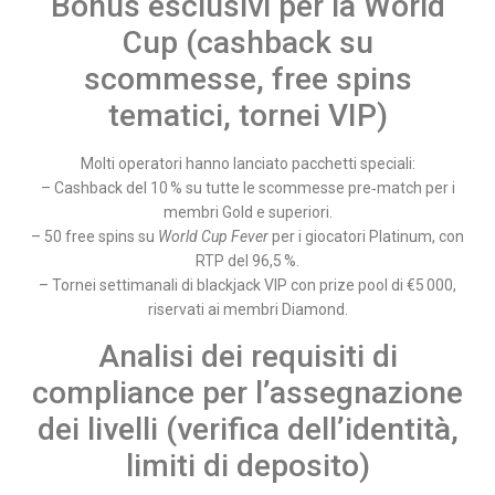
Bonus esclusivi per la World
Cup (cashback su
scommesse, free spins
tematici, tornei VIP)
Molti operatori hanno lanciato pacchetti speciali:
– Cashback del 10 % su tutte le scommesse pre‑match per i
membri Gold e superiori.
– 50 free spins su
World Cup Fever
per i giocatori Platinum, con
RTP del 96,5 %.
– Tornei settimanali di blackjack VIP con prize pool di €5 000,
riservati ai membri Diamond.
Analisi dei requisiti di
compliance per l’assegnazione
dei livelli (verifica dell’identità,
limiti di deposito)