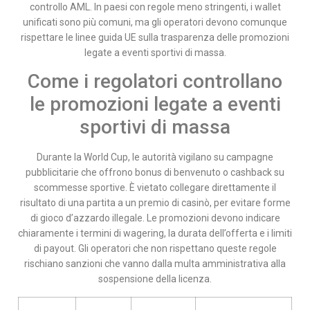
controllo AML. In paesi con regole meno stringenti, i wallet
unificati sono più comuni, ma gli operatori devono comunque
rispettare le linee guida UE sulla trasparenza delle promozioni
legate a eventi sportivi di massa.
Come i regolatori controllano
le promozioni legate a eventi
sportivi di massa
Durante la World Cup, le autorità vigilano su campagne
pubblicitarie che offrono bonus di benvenuto o cashback su
scommesse sportive. È vietato collegare direttamente il
risultato di una partita a un premio di casinò, per evitare forme
di gioco d’azzardo illegale. Le promozioni devono indicare
chiaramente i termini di wagering, la durata dell’offerta e i limiti
di payout. Gli operatori che non rispettano queste regole
rischiano sanzioni che vanno dalla multa amministrativa alla
sospensione della licenza.