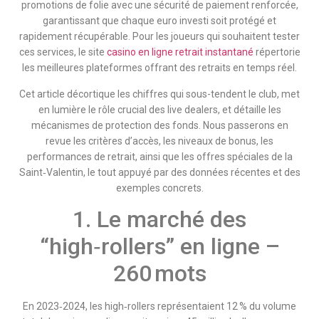
promotions de folie avec une sécurité de paiement renforcée,
garantissant que chaque euro investi soit protégé et
rapidement récupérable. Pour les joueurs qui souhaitent tester
ces services, le site
casino en ligne retrait instantané
répertorie
les meilleures plateformes offrant des retraits en temps réel.
Cet article décortique les chiffres qui sous-tendent le club, met
en lumière le rôle crucial des live dealers, et détaille les
mécanismes de protection des fonds. Nous passerons en
revue les critères d’accès, les niveaux de bonus, les
performances de retrait, ainsi que les offres spéciales de la
Saint‑Valentin, le tout appuyé par des données récentes et des
exemples concrets.
1. Le marché des
“high‑rollers” en ligne –
260 mots
En 2023‑2024, les high‑rollers représentaient 12 % du volume