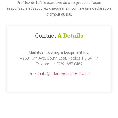
Profitez de l’offre exclusive du club, jouez de façon
responsable et savourez chaque main comme une déclaration
d’amour au jeu.
Contact
A Details
Markitos Trucking & Equipment Inc.
4930 10th Ave, South East, Naples, FL 34117
Telephone: (239) 687-0469
E-mail:
info@mtandequipment.com
We Offer Fresh Landscapes for Your Outdoor Experience!
Contact Us To Grow Your Landscapes With Our Help Today.