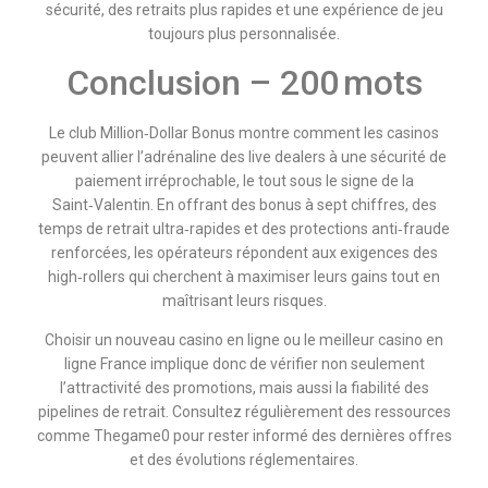
sécurité, des retraits plus rapides et une expérience de jeu
toujours plus personnalisée.
Conclusion – 200 mots
Le club Million‑Dollar Bonus montre comment les casinos
peuvent allier l’adrénaline des live dealers à une sécurité de
paiement irréprochable, le tout sous le signe de la
Saint‑Valentin. En offrant des bonus à sept chiffres, des
temps de retrait ultra‑rapides et des protections anti‑fraude
renforcées, les opérateurs répondent aux exigences des
high‑rollers qui cherchent à maximiser leurs gains tout en
maîtrisant leurs risques.
Choisir un nouveau casino en ligne ou le meilleur casino en
ligne France implique donc de vérifier non seulement
l’attractivité des promotions, mais aussi la fiabilité des
pipelines de retrait. Consultez régulièrement des ressources
comme Thegame0 pour rester informé des dernières offres
et des évolutions réglementaires.