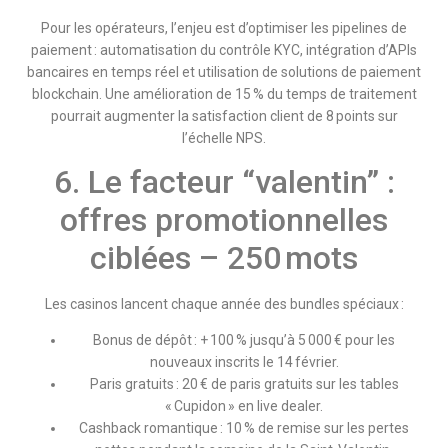
Pour les opérateurs, l’enjeu est d’optimiser les pipelines de
paiement : automatisation du contrôle KYC, intégration d’APIs
bancaires en temps réel et utilisation de solutions de paiement
blockchain. Une amélioration de 15 % du temps de traitement
pourrait augmenter la satisfaction client de 8 points sur
l’échelle NPS.
6. Le facteur “valentin” :
offres promotionnelles
ciblées – 250 mots
Les casinos lancent chaque année des bundles spéciaux :
Bonus de dépôt : + 100 % jusqu’à 5 000 € pour les
nouveaux inscrits le 14 février.
Paris gratuits : 20 € de paris gratuits sur les tables
« Cupidon » en live dealer.
Cashback romantique : 10 % de remise sur les pertes