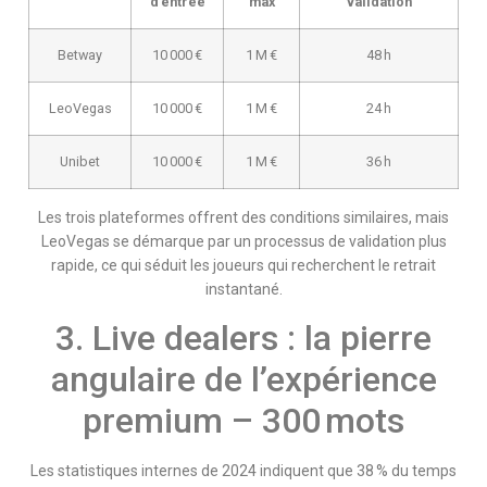
d’entrée
max
validation
Betway
10 000 €
1 M €
48 h
LeoVegas
10 000 €
1 M €
24 h
Unibet
10 000 €
1 M €
36 h
Les trois plateformes offrent des conditions similaires, mais
LeoVegas se démarque par un processus de validation plus
rapide, ce qui séduit les joueurs qui recherchent le retrait
instantané.
3. Live dealers : la pierre
angulaire de l’expérience
premium – 300 mots
Les statistiques internes de 2024 indiquent que 38 % du temps