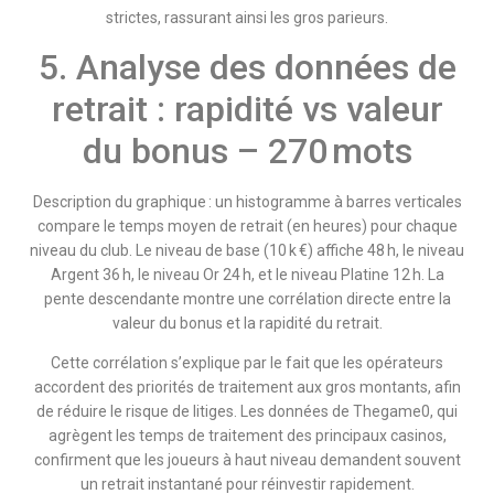
strictes, rassurant ainsi les gros parieurs.
5. Analyse des données de
retrait : rapidité vs valeur
du bonus – 270 mots
Description du graphique : un histogramme à barres verticales
compare le temps moyen de retrait (en heures) pour chaque
niveau du club. Le niveau de base (10 k €) affiche 48 h, le niveau
Argent 36 h, le niveau Or 24 h, et le niveau Platine 12 h. La
pente descendante montre une corrélation directe entre la
valeur du bonus et la rapidité du retrait.
Cette corrélation s’explique par le fait que les opérateurs
accordent des priorités de traitement aux gros montants, afin
de réduire le risque de litiges. Les données de Thegame0, qui
agrègent les temps de traitement des principaux casinos,
confirment que les joueurs à haut niveau demandent souvent
un retrait instantané pour réinvestir rapidement.