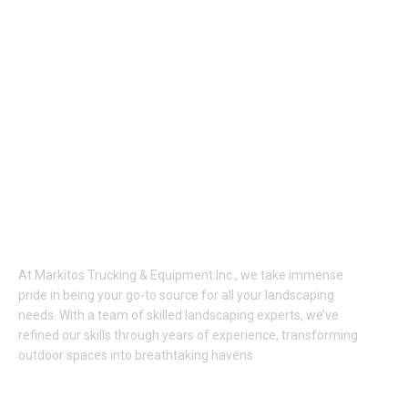
Make Appointment
Contact us
About Us
At Markitos Trucking & Equipment Inc., we take immense
pride in being your go-to source for all your landscaping
needs. With a team of skilled landscaping experts, we’ve
refined our skills through years of experience, transforming
outdoor spaces into breathtaking havens.
Navigation