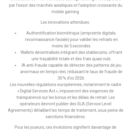
par l’essor des marchés asiatiques et l’adoption croissante du
mobile gaming.
Les innovations attendues :
Authentification biométrique (empreinte digitale,
reconnaissance faciale) pour valider les retraits en
moins de 5 secondes.
Wallets décentralisés intégrant des stablecoins, offrant
une traçabilité totale et des frais quasi nuls.
IA anti‑fraude capable de détecter des patterns de jeu
anormaux en temps réel, réduisant le taux de fraude de
30 % d’ici 2026.
Les nouvelles régulations européennes, notamment le cadre
« Digital Services Act », imposeront des exigences de
transparence sur les bonus et les délais de retrait. Les
opérateurs devront publier des SLA (Service Level
Agreements) détaillant les temps de traitement, sous peine de
sanctions financières.
Pour les joueurs, ces évolutions signifient davantage de