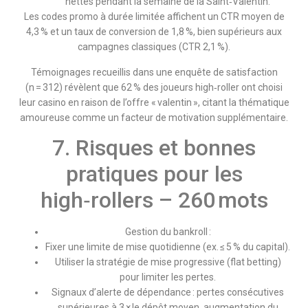
nettes pendant la semaine de la Saint‑Valentin.
Les codes promo à durée limitée affichent un CTR moyen de
4,3 % et un taux de conversion de 1,8 %, bien supérieurs aux
campagnes classiques (CTR 2,1 %).
Témoignages recueillis dans une enquête de satisfaction
(n = 312) révèlent que 62 % des joueurs high‑roller ont choisi
leur casino en raison de l’offre « valentin », citant la thématique
amoureuse comme un facteur de motivation supplémentaire.
7. Risques et bonnes
pratiques pour les
high‑rollers – 260 mots
Gestion du bankroll :
Fixer une limite de mise quotidienne (ex. ≤ 5 % du capital).
Utiliser la stratégie de mise progressive (flat betting)
pour limiter les pertes.
Signaux d’alerte de dépendance : pertes consécutives
supérieures à 3 × le dépôt moyen, augmentation du