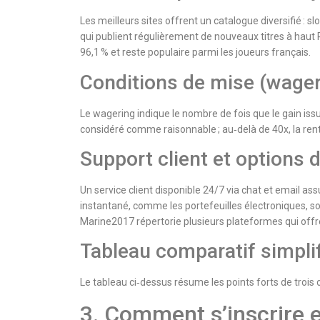
Les meilleurs sites offrent un catalogue diversifié : slo
qui publient régulièrement de nouveaux titres à haut 
96,1 % et reste populaire parmi les joueurs français.
Conditions de mise (wager
Le wagering indique le nombre de fois que le gain issu 
considéré comme raisonnable ; au‑delà de 40x, la ren
Support client et options 
Un service client disponible 24/7 via chat et email a
instantané, comme les portefeuilles électroniques, so
Marine2017 répertorie plusieurs plateformes qui offre
Tableau comparatif simpli
Le tableau ci‑dessus résume les points forts de trois
3. Comment s’inscrire et