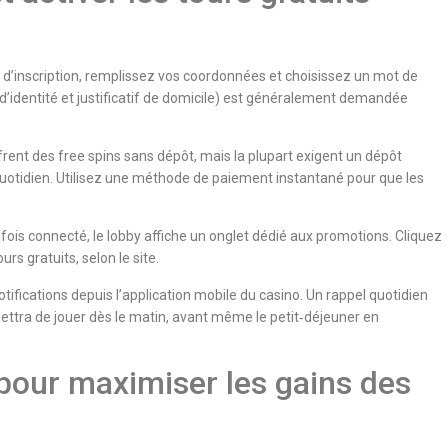
d’inscription, remplissez vos coordonnées et choisissez un mot de
e d’identité et justificatif de domicile) est généralement demandée
frent des free spins sans dépôt, mais la plupart exigent un dépôt
quotidien. Utilisez une méthode de paiement instantané pour que les
 fois connecté, le lobby affiche un onglet dédié aux promotions. Cliquez
urs gratuits, selon le site.
tifications depuis l’application mobile du casino. Un rappel quotidien
mettra de jouer dès le matin, avant même le petit‑déjeuner en
 pour maximiser les gains des