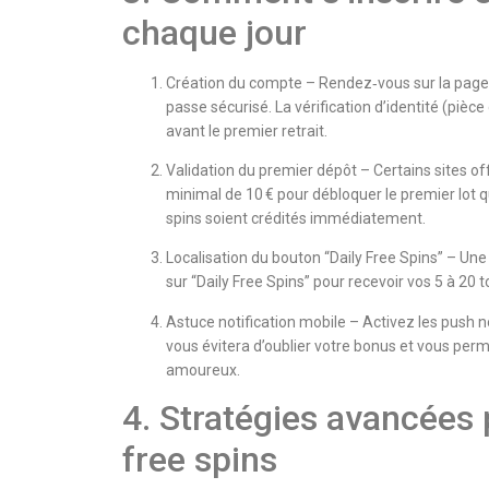
chaque jour
Création du compte – Rendez‑vous sur la page 
passe sécurisé. La vérification d’identité (pièc
avant le premier retrait.
Validation du premier dépôt – Certains sites of
minimal de 10 € pour débloquer le premier lot 
spins soient crédités immédiatement.
Localisation du bouton “Daily Free Spins” – Une
sur “Daily Free Spins” pour recevoir vos 5 à 20 to
Astuce notification mobile – Activez les push no
vous évitera d’oublier votre bonus et vous per
amoureux.
4. Stratégies avancées
free spins