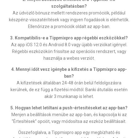
szolgáltatásban?
Az üdvözlő bónusz mellett rendszeres promóciók, például
készpénz-visszatérítések vagy ingyen fogadások is elérhetők.
Ellenőrizze a promóciók oldalt az app-ban.
3. Kompatibilis-e a Tippmixpro app régebbi eszközökkel?
Az app iOS 12.0 és Android 8.0 vagy újabb verziókat igényel.
Régebbi eszközökön frissítse az operációs rendszert, vagy
használja a webes verziót.
4. Mennyi időt vesz igénybe a kifizetés a Tippmixpro app-
ban?
A kifizetések általában 24-48 órán belül feldolgozásra
kerülnek, de ez függ a fizetési módtól. Banki átutalás esetén
akár 3 munkanap is lehet.
5. Hogyan lehet letiltani a push-értesítéseket az app-ban?
Menjen a beállítások menübe az app-ban, és kapcsolja ki az
“Értesítések” opciót, vagy módosítsa az eszköz beállításait.
Összefoglalva, a Tippmixpro app egy megbízható és