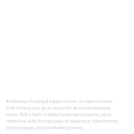
We Offer Fresh Landscapes for Your Outdoor Experience!
Contact Us To Grow Your Landscapes With Our Help Today.
Make Appointment
Contact us
About Us
At Markitos Trucking & Equipment Inc., we take immense
pride in being your go-to source for all your landscaping
needs. With a team of skilled landscaping experts, we’ve
refined our skills through years of experience, transforming
outdoor spaces into breathtaking havens.