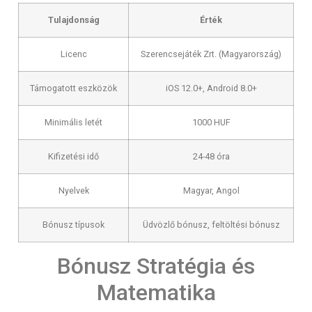
Tulajdonság
Érték
Licenc
Szerencsejáték Zrt. (Magyarország)
Támogatott eszközök
iOS 12.0+, Android 8.0+
Minimális letét
1000 HUF
Kifizetési idő
24-48 óra
Nyelvek
Magyar, Angol
Bónusz típusok
Üdvözlő bónusz, feltöltési bónusz
Bónusz Stratégia és
Matematika