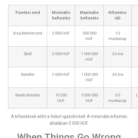
Fizetési mód
Minimális
Maximális
Kifizetési
befizetés
befizetés
idő
Visa/Mastercard
3 000 HUF
500 000
1-3
HUF
munkanap
Skrill
2 000 HUF
1 000 000
24 óra
HUF
Neteller
2 000 HUF
1 000 000
24 óra
HUF
Banki átutalás
10 000
5 000 000
3-5
HUF
HUF
munkanap
A kifizetések előtt a fiókot igazolni kell. A minimális kifizetés
általában 5 000 HUF.
When Things Go Wrong