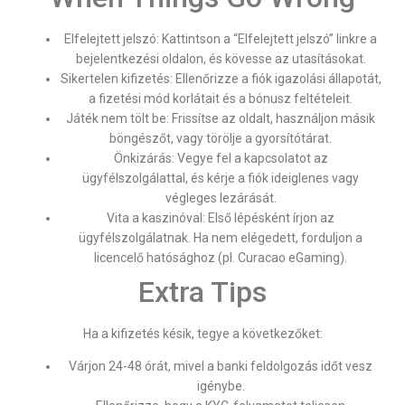
Elfelejtett jelszó: Kattintson a “Elfelejtett jelszó” linkre a
bejelentkezési oldalon, és kövesse az utasításokat.
Sikertelen kifizetés: Ellenőrizze a fiók igazolási állapotát,
a fizetési mód korlátait és a bónusz feltételeit.
Játék nem tölt be: Frissítse az oldalt, használjon másik
böngészőt, vagy törölje a gyorsítótárat.
Önkizárás: Vegye fel a kapcsolatot az
ügyfélszolgálattal, és kérje a fiók ideiglenes vagy
végleges lezárását.
Vita a kaszinóval: Első lépésként írjon az
ügyfélszolgálatnak. Ha nem elégedett, forduljon a
licencelő hatósághoz (pl. Curacao eGaming).
Extra Tips
Ha a kifizetés késik, tegye a következőket:
Várjon 24-48 órát, mivel a banki feldolgozás időt vesz
igénybe.