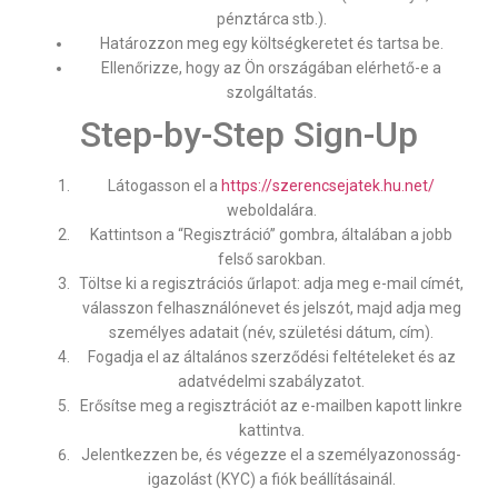
pénztárca stb.).
Határozzon meg egy költségkeretet és tartsa be.
Ellenőrizze, hogy az Ön országában elérhető-e a
szolgáltatás.
Step-by-Step Sign-Up
Látogasson el a
https://szerencsejatek.hu.net/
weboldalára.
Kattintson a “Regisztráció” gombra, általában a jobb
felső sarokban.
Töltse ki a regisztrációs űrlapot: adja meg e-mail címét,
válasszon felhasználónevet és jelszót, majd adja meg
személyes adatait (név, születési dátum, cím).
Fogadja el az általános szerződési feltételeket és az
adatvédelmi szabályzatot.
Erősítse meg a regisztrációt az e-mailben kapott linkre
kattintva.
Jelentkezzen be, és végezze el a személyazonosság-
igazolást (KYC) a fiók beállításainál.