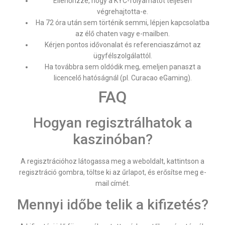
Ellenőrizze, hogy a KYC-folyamatot teljesen
végrehajtotta-e.
Ha 72 óra után sem történik semmi, lépjen kapcsolatba
az élő chaten vagy e-mailben.
Kérjen pontos idővonalat és referenciaszámot az
ügyfélszolgálattól.
Ha továbbra sem oldódik meg, emeljen panaszt a
licencelő hatóságnál (pl. Curacao eGaming).
FAQ
Hogyan regisztrálhatok a
kaszinóban?
A regisztrációhoz látogassa meg a weboldalt, kattintson a
regisztráció gombra, töltse ki az űrlapot, és erősítse meg e-
mail címét.
Mennyi időbe telik a kifizetés?