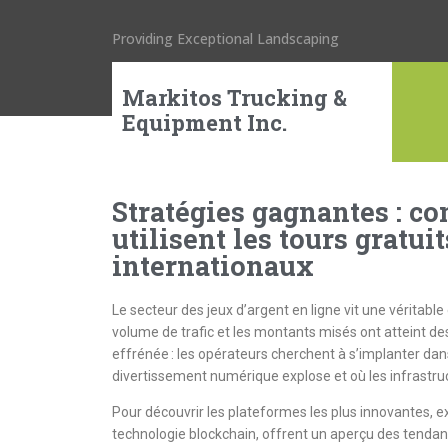
Providing Exceptional Landscaping
Markitos Trucking &
Equipment Inc.
Stratégies gagnantes : c
utilisent les tours gratu
internationaux
Le secteur des jeux d’argent en ligne vit une véritable
volume de trafic et les montants misés ont atteint 
effrénée : les opérateurs cherchent à s’implanter dans
divertissement numérique explose et où les infrastr
Pour découvrir les plateformes les plus innovantes, e
technologie blockchain, offrent un aperçu des tendanc