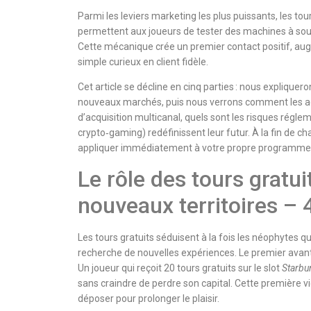
Parmi les leviers marketing les plus puissants, les tour
permettent aux joueurs de tester des machines à sous, 
Cette mécanique crée un premier contact positif, augm
simple curieux en client fidèle.
Cet article se décline en cinq parties : nous expliquer
nouveaux marchés, puis nous verrons comment les ada
d’acquisition multicanal, quels sont les risques régleme
crypto‑gaming) redéfinissent leur futur. À la fin de 
appliquer immédiatement à votre propre programme
Le rôle des tours gratu
nouveaux territoires –
Les tours gratuits séduisent à la fois les néophytes q
recherche de nouvelles expériences. Le premier avantag
Un joueur qui reçoit 20 tours gratuits sur le slot
Starbu
sans craindre de perdre son capital. Cette première v
déposer pour prolonger le plaisir.