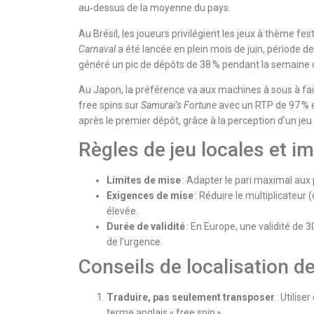
au‑dessus de la moyenne du pays.
Au Brésil, les joueurs privilégient les jeux à thème fe
Carnaval
a été lancée en plein mois de juin, période de
généré un pic de dépôts de 38 % pendant la semaine 
Au Japon, la préférence va aux machines à sous à faib
free spins sur
Samurai’s Fortune
avec un RTP de 97 % et
après le premier dépôt, grâce à la perception d’un jeu 
Règles de jeu locales et i
Limites de mise
: Adapter le pari maximal aux
Exigences de mise
: Réduire le multiplicateur 
élevée.
Durée de validité
: En Europe, une validité de 3
de l’urgence.
Conseils de localisation 
Traduire, pas seulement transposer
: Utilise
terme anglais « free spin ».