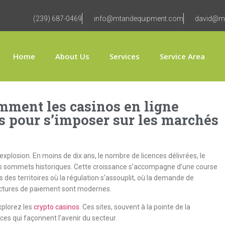
(239) 687-0469
info@mtandequipment.com
david@m
Home
About Us
Services
Service Area
omment les casinos en ligne
its pour s’imposer sur les marchés
 explosion. En moins de dix ans, le nombre de licences délivrées, le
des sommets historiques. Cette croissance s’accompagne d’une course
 des territoires où la régulation s’assouplit, où la demande de
uctures de paiement sont modernes.
xplorez les
crypto casinos
. Ces sites, souvent à la pointe de la
es qui façonnent l’avenir du secteur.