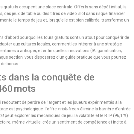
s gratuits occupent une place centrale. Offerts sans dépôt initial, ils
des jeux de table ou des titres de vidéo‑slot sans risque financier.
ente le temps de jeu et, lorsqu’elle est bien calibrée, transforme un
ons d’abord pourquoi les tours gratuits sont un atout pour conquérir de
pter aux cultures locales, comment les intégrer à une stratégie
ntaires à anticiper, et enfin quelles innovations (IA, gamification,
chaque section, vous disposerez d’un guide pratique que vous pourrez
 de bonus.
its dans la conquête de
 460 mots
ui redoutent de perdre de l’argent et les joueurs expérimentés à la
e est psychologique : l’offre « risk‑free » élimine la barrière d’entrée.
rst
peut explorer les mécaniques de jeu, la volatilité et le RTP (96,1 %)
ictoire, même virtuelle, crée un sentiment de compétence et incite à