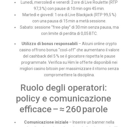
Lunedì, mercoledì e venerdì: 2 ore di Live Roulette (RTP
97,3 %) con pause di 10 min ogni 45 min.
Martedì e giovedì: 1 ora di Live Blackjack (RTP 99,5 %)
con una pausa di 15 min a metà sessione.
Sabato: sessione “free‑play” di 30 min senza pausa, ma
con limite di perdita di 0,05 BTC.
Utilizzo di bonus responsabili
– Alcuni online crypto
casino offrono bonus “cool‑off” che aumentano il valore
del cashback del 5 % se il giocatore rispetta le pause
programmate. Verifica su Him le offerte disponibili nei
migliori casino bitcoin per massimizzare il ritorno senza
compromettere la disciplina.
Ruolo degli operatori:
policy e comunicazione
efficace – ≈ 260 parole
Comunicazione iniziale
– Inserire un banner nella