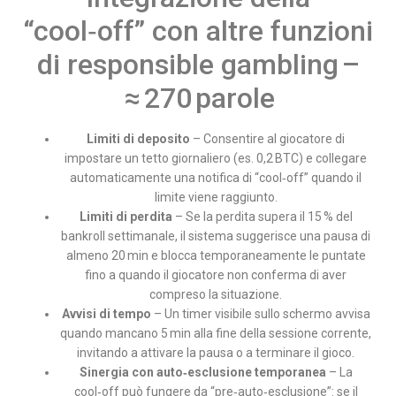
“cool‑off” con altre funzioni
di responsible gambling –
≈ 270 parole
Limiti di deposito
– Consentire al giocatore di
impostare un tetto giornaliero (es. 0,2 BTC) e collegare
automaticamente una notifica di “cool‑off” quando il
limite viene raggiunto.
Limiti di perdita
– Se la perdita supera il 15 % del
bankroll settimanale, il sistema suggerisce una pausa di
almeno 20 min e blocca temporaneamente le puntate
fino a quando il giocatore non conferma di aver
compreso la situazione.
Avvisi di tempo
– Un timer visibile sullo schermo avvisa
quando mancano 5 min alla fine della sessione corrente,
invitando a attivare la pausa o a terminare il gioco.
Sinergia con auto‑esclusione temporanea
– La
cool‑off può fungere da “pre‑auto‑esclusione”: se il