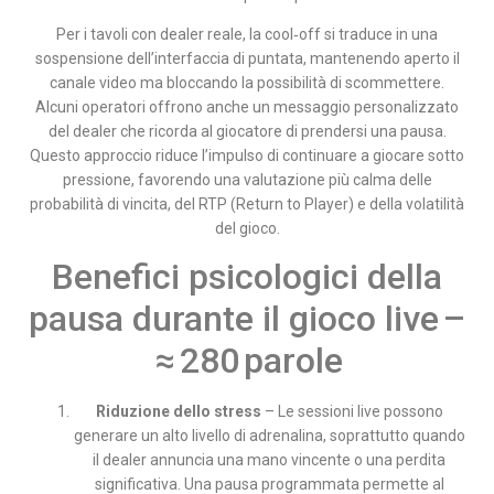
Per i tavoli con dealer reale, la cool‑off si traduce in una
sospensione dell’interfaccia di puntata, mantenendo aperto il
canale video ma bloccando la possibilità di scommettere.
Alcuni operatori offrono anche un messaggio personalizzato
del dealer che ricorda al giocatore di prendersi una pausa.
Questo approccio riduce l’impulso di continuare a giocare sotto
pressione, favorendo una valutazione più calma delle
probabilità di vincita, del RTP (Return to Player) e della volatilità
del gioco.
Benefici psicologici della
pausa durante il gioco live –
≈ 280 parole
Riduzione dello stress
– Le sessioni live possono
generare un alto livello di adrenalina, soprattutto quando
il dealer annuncia una mano vincente o una perdita
significativa. Una pausa programmata permette al