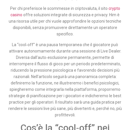
Per chi preferisce le scommesse in criptovaluta, il sito
crypto
casino
offre soluzioni integrate di sicurezza e privacy. Him è
una risorsa utile per chi vuole approfondire le opzioni tecniche
disponibili, senza promuovere direttamente un operatore
specifico.
La “cool‑off” è una pausa temporanea che il giocatore può
attivare autonomamente durante una sessione di Live Dealer.
Diversa dall’auto‑esclusione permanente, permette di
interrompere il flusso di gioco per un periodo predeterminato,
riducendo la pressione psicologica e favorendo decisioni più
razionali. Nell’articolo seguirà una panoramica completa:
definiremo la funzione, ne illustreremo i benefici psicologici,
spiegheremo come integrarla nella piattaforma, proporremo
strategie di pianificazione per i giocatori e indicheremo le best
practice per gli operatori. Il risultato sarà una guida pratica per
rendere le sessioni live più sane, più divertenti e, perché no, più
profittevoli.
Cos’è la “cool‑off” nei