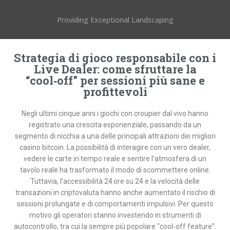
Providing Exceptional Landscaping
Strategia di gioco responsabile con i
Live Dealer: come sfruttare la
“cool‑off” per sessioni più sane e
profittevoli
Negli ultimi cinque anni i giochi con croupier dal vivo hanno
registrato una crescita esponenziale, passando da un
segmento di nicchia a una delle principali attrazioni dei migliori
casino bitcoin. La possibilità di interagire con un vero dealer,
vedere le carte in tempo reale e sentire l’atmosfera di un
tavolo reale ha trasformato il modo di scommettere online.
Tuttavia, l’accessibilità 24 ore su 24 e la velocità delle
transazioni in criptovaluta hanno anche aumentato il rischio di
sessioni prolungate e di comportamenti impulsivi. Per questo
motivo gli operatori stanno investendo in strumenti di
autocontrollo, tra cui la sempre più popolare “cool‑off feature”.