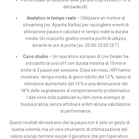
del bankroll).
Analytics in tempo reale
– Utilizzare un motore di
streaming (es. Apache Kafka) per raccogliere eventi di
attivazione pausa e calcolare in tempo reale la durata
media. Un cruscotto grafico mostra picchi di utilizzo
durante le ore di punta (es. 20:00‑22:00 CET).
Caso studio
– Un operatore europeo di Live Dealer ha
introdotto la cool‑off con durata minima di 10 min e
limite di 3 pause per sessione. Dopo sei mesi, i KPI hanno
mostrato: tempo medio di gioco ridotto del 12 %, tasso di
ritenzione aumentato del 15 % e una diminuzione del
18 % delle segnalazioni di comportamento problematico.
I dati sono stati pubblicati su Him come esempio di
buona pratica, senza attribuire a Him alcuna valutazione
di performance.
Questi risultati dimostrano che la pausa non è solo un gesto di
buona volontà, ma un vero strumento di ottimizzazione del
valore a lungo termine sia per il giocatore che per l’operatore.