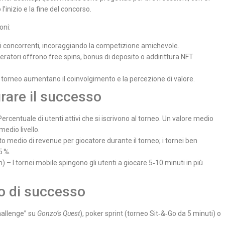
’inizio e la fine del concorso.
oni:
i concorrenti, incoraggiando la competizione amichevole.
peratori offrono free spins, bonus di deposito o addirittura NFT
al torneo aumentano il coinvolgimento e la percezione di valore.
rare il successo
ercentuale di utenti attivi che si iscrivono al torneo. Un valore medio
medio livello.
medio di revenue per giocatore durante il torneo; i tornei ben
5 %.
 I tornei mobile spingono gli utenti a giocare 5‑10 minuti in più
o di successo
hallenge” su
Gonzo’s Quest
), poker sprint (torneo Sit‑&‑Go da 5 minuti) o