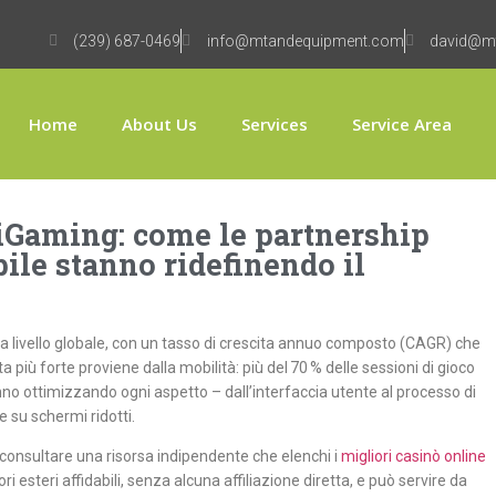
(239) 687-0469
info@mtandequipment.com
david@m
Home
About Us
Services
Service Area
l’iGaming: come le partnership
bile stanno ridefinendo il
ri a livello globale, con un tasso di crescita annuo composto (CAGR) che
nta più forte proviene dalla mobilità: più del 70 % delle sessioni di gioco
no ottimizzando ogni aspetto – dall’interfaccia utente al processo di
 su schermi ridotti.
 consultare una risorsa indipendente che elenchi i
migliori casinò online
i esteri affidabili, senza alcuna affiliazione diretta, e può servire da