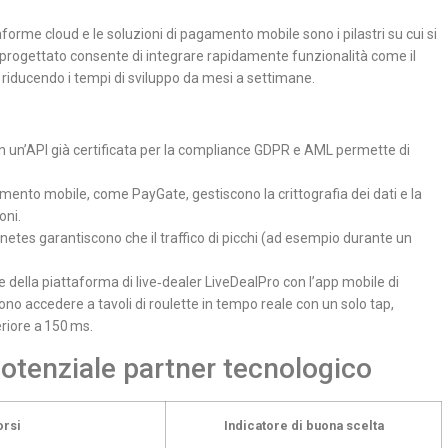
forme cloud e le soluzioni di pagamento mobile sono i pilastri su cui si
 progettato consente di integrare rapidamente funzionalità come il
h, riducendo i tempi di sviluppo da mesi a settimane.
on un’API già certificata per la compliance GDPR e AML permette di
ento mobile, come PayGate, gestiscono la crittografia dei dati e la
oni.
netes garantiscono che il traffico di picchi (ad esempio durante un
 della piattaforma di live‑dealer LiveDealPro con l’app mobile di
ono accedere a tavoli di roulette in tempo reale con un solo tap,
riore a 150 ms.
potenziale partner tecnologico
orsi
Indicatore di buona scelta