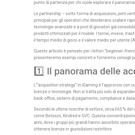
punto di partenza per chi vuole esplorare il panoram
Le partnership – sotto forma di acquisizioni, joint vent
principali per gli operatori che desiderano scalare ra
tecnologie avanzate e a pool di giocatori già consolid
prodotti ottimizzati per il mobile. I tornei, invece, t
il tempo medio di gioco e il valore medio per utente (
Questo articolo è pensato per i lettori “beginner‑friend
presenteremo esempi concreti e forniremo consigli pra
1️⃣ Il panorama delle ac
L’“acquisition strategy” in iGaming è l’approccio con c
licenze o tecnologie. Non si tratta più solo di espander
back‑office, sistemi di pagamento, compliance e data‑
Secondo le ultime ricerche di settore, circa il 65 % del
come Betsson, Kindred e GVC. Questa concentrazione è i
anni, dove i gruppi più grandi hanno assorbito operato
ottenere licenze in giurisdizioni restrittive.