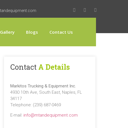
tandequipment.com
Gallery
Blogs
Contact Us
Contact
A Details
Markitos Trucking & Equipment Inc.
4930 10th Ave, South East, Naples, FL
34117
Telephone: (239) 687-0469
E-mail:
info@mtandequipment.com