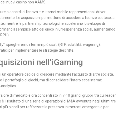
a dei nuovi casino non AAMS.
ure o accordi di licenza – e i tornei mobile rappresentano i driver
pidamente. Le acquisizioni permettono di accedere a licenze costose, a
ate, mentre le partnership tecnologiche accelerano lo sviluppo di
rasformano il semplice atto del gioco in un’esperienza social, aumentando
ARPU).
ly”: spiegheremo i termini più usati (RTP, volatilità, wagering),
tici per implementare le strategie descritte.
quisizioni nell’iGaming
ui un operatore decide di crescere mediante l’acquisto di altre società,
e il portafoglio di giochi, ma di consolidare l’intero ecosistema:
analytics.
 valore di mercato è ora concentrato in 7‑10 grandi gruppi, tra cui leader
l risultato di una serie di operazioni di M&A avvenute negli ultimi tre
ri più piccoli per rafforzare la presenza in mercati emergenti o per