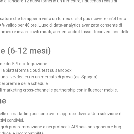
di lanciare 12 nuovi tornei in un trimestre, riducendo i costi di
ocatore che ha appena vinto un torneo di slot può ricevere un’offerta
0 % valido per 48 ore. L’uso di data‑analytics avanzata consente di
ames) e inviare inviti mirati, aumentando il tasso di conversione delle
e (6‑12 mesi)
ne dei KPI di integrazione.
ella piattaforma cloud, test su sandbox.
, uno live‑dealer) in un mercato di prova (es. Spagna).
dei premi e della schedule.
i marketing cross‑channel e partnership con influencer mobile.
ne
elle di marketing possono avere approcci diversi. Una soluzione è
ivi condivisi.
aggi di programmazione o nei protocolli API possono generare bug.
riduce le incompatibilità.