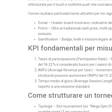
ottimizzate per il touch e notifiche push che ricordano l
I tornei risultano particolarmente attrattivi per tre ragi
Social – I leader‑board mostrano i nickname de
Premi – Oltre ai tradizionali cash prize, molti o
esclusivi.
Gamification – Badge, livelli e missioni legate 
KPI fondamentali per misu
Tasso di partecipazione (Participation Rate) – P
del 18‑22 % è considerato buono per i casinò di 
ARPU (Average Revenue per User) – Incremento 
strutturati possono aumentare l’ARPU del 15‑2
Tempo medio di gioco (Average Session Length) –
rispetto a una sessione standard.
Come strutturare un torne
Tipologie – Slot tournament (es. “Mega Spin C
roulette sprint (3 giri consecutivi).