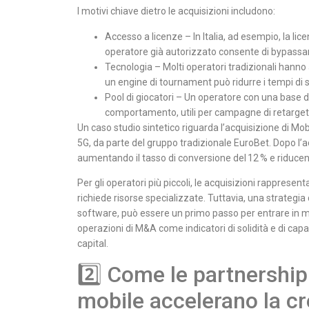
I motivi chiave dietro le acquisizioni includono:
Accesso a licenze – In Italia, ad esempio, la li
operatore già autorizzato consente di bypassar
Tecnologia – Molti operatori tradizionali hanno
un engine di tournament può ridurre i tempi di 
Pool di giocatori – Un operatore con una base d
comportamento, utili per campagne di retargeti
Un caso studio sintetico riguarda l’acquisizione di Mobi
5G, da parte del gruppo tradizionale EuroBet. Dopo l’ac
aumentando il tasso di conversione del 12 % e riducend
Per gli operatori più piccoli, le acquisizioni rappresenta
richiede risorse specializzate. Tuttavia, una strategia 
software, può essere un primo passo per entrare in merc
operazioni di M&A come indicatori di solidità e di capa
capital.
2️⃣ Come le partnership 
mobile accelerano la cr