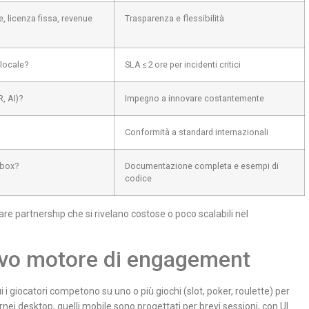
e, licenza fissa, revenue
Trasparenza e flessibilità
 locale?
SLA ≤ 2 ore per incidenti critici
, AI)?
Impegno a innovare costantemente
Conformità a standard internazionali
dbox?
Documentazione completa e esempi di
codice
re partnership che si rivelano costose o poco scalabili nel
uovo motore di engagement
i giocatori competono su uno o più giochi (slot, poker, roulette) per
nei desktop, quelli mobile sono progettati per brevi sessioni, con UI