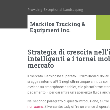
Providing Exceptional Landscaping
Markitos Trucking &
Equipment Inc.
Strategia di crescita nel
intelligenti e i tornei mo
mercato
Il mercato iGaming ha superato i 120 miliardi di dolla
si aggira intorno al 9 % negli ultimi cinque anni. La spi
avviene su smartphone o tablet, e le piattaforme stan
pagamento – per garantire un’esperienza fluida anche
Nel secondo paragrafo di questa introduzione, è utile
non aams
. Silversantestudy offre un elenco di operator