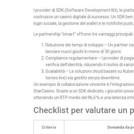
I provider di SDK (Software Development Kit), le piatta
costruisce un casinò digitale di successo. Un SDK ben
login sociale, la gestione del wallet e le notifiche pus
Le partnership “smart” offrono tre vantaggi principali:
Riduzione dei tempi di sviluppo – Un partner c
lanciare nuovi giochi in meno di 30 giorni.
Compliance regolamentare – I provider di pagam
verifica dell’identità, riducendo il rischio di sanzi
Scalabilità – Le soluzioni cloud basate su Kuber
torneo live) sia gestito senza downtime.
Un esempio di collaborazione vincente è l’integrazione
StarCasino. Grazie a un SDK dedicato, i giocatori poss
ottenendo un RTP medio del 96,5 % e una latenza infe
Checklist per valutare un 
Criterio
Domanda da p