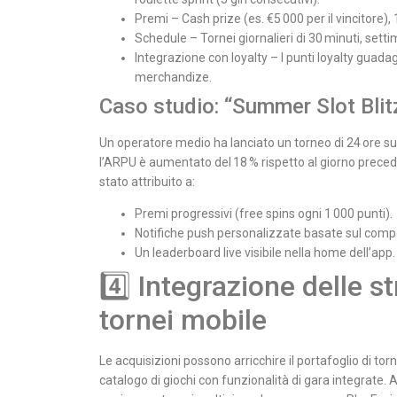
Premi – Cash prize (es. €5 000 per il vincitore),
Schedule – Tornei giornalieri di 30 minuti, settim
Integrazione con loyalty – I punti loyalty guad
merchandize.
Caso studio: “Summer Slot Blit
Un operatore medio ha lanciato un torneo di 24 ore su t
l’ARPU è aumentato del 18 % rispetto al giorno preceden
stato attribuito a:
Premi progressivi (free spins ogni 1 000 punti).
Notifiche push personalizzate basate sul comp
Un leaderboard live visibile nella home dell’app.
4️⃣ Integrazione delle s
tornei mobile
Le acquisizioni possono arricchire il portafoglio di 
catalogo di giochi con funzionalità di gara integrate.