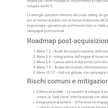
engine per tornei multigioco, ha permesso a PlayFusion 
sviluppo del 40 %.
Le sinergie operative nascono dal cross‑selling: un gi
per un torneo di poker, con un bonus di deposito del 2
segmentare i giocatori per preferenze (slot vs. table g
campagne promozionali.
Roadmap post‑acquisizion
Mese 1‑2 – Audit dei sistemi esistenti, definizio
Mese 3‑4 – Integrazione dell’engine di tornei n
Mese 5‑6 – Lancio pilota di due tornei (uno slot
Mese 7‑9 – Analisi dei risultati, ottimizzazione 
Mese 10‑12 – Roll‑out globale, con campagne d
Rischi comuni e mitigazio
Cultura aziendale – Le squadre di sviluppo e qu
creare un “task force” interfunzionale con obiett
Integrazione di sistemi – Differenze nei lingu
L’utilizzo di micro‑servizi e di container Docker 