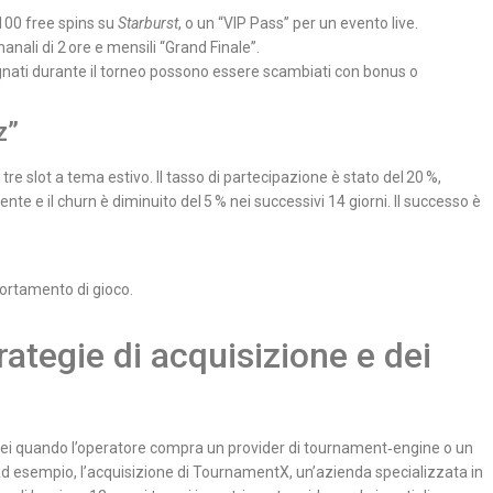
 100 free spins su
Starburst
, o un “VIP Pass” per un evento live.
anali di 2 ore e mensili “Grand Finale”.
agnati durante il torneo possono essere scambiati con bonus o
z”
re slot a tema estivo. Il tasso di partecipazione è stato del 20 %,
te e il churn è diminuito del 5 % nei successivi 14 giorni. Il successo è
ortamento di gioco.
trategie di acquisizione e dei
tornei quando l’operatore compra un provider di tournament‑engine o un
 Ad esempio, l’acquisizione di TournamentX, un’azienda specializzata in