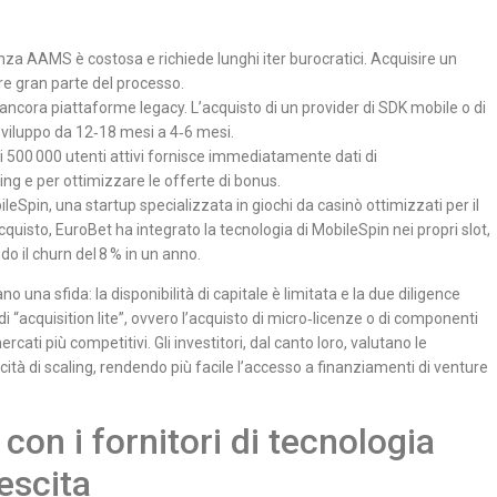
cenza AAMS è costosa e richiede lunghi iter burocratici. Acquisire un
e gran parte del processo.
 ancora piattaforme legacy. L’acquisto di un provider di SDK mobile o di
sviluppo da 12‑18 mesi a 4‑6 mesi.
i 500 000 utenti attivi fornisce immediatamente dati di
ng e per ottimizzare le offerte di bonus.
leSpin, una startup specializzata in giochi da casinò ottimizzati per il
quisto, EuroBet ha integrato la tecnologia di MobileSpin nei propri slot,
o il churn del 8 % in un anno.
no una sfida: la disponibilità di capitale è limitata e la due diligence
di “acquisition lite”, ovvero l’acquisto di micro‑licenze o di componenti
ati più competitivi. Gli investitori, dal canto loro, valutano le
cità di scaling, rendendo più facile l’accesso a finanziamenti di venture
con i fornitori di tecnologia
escita