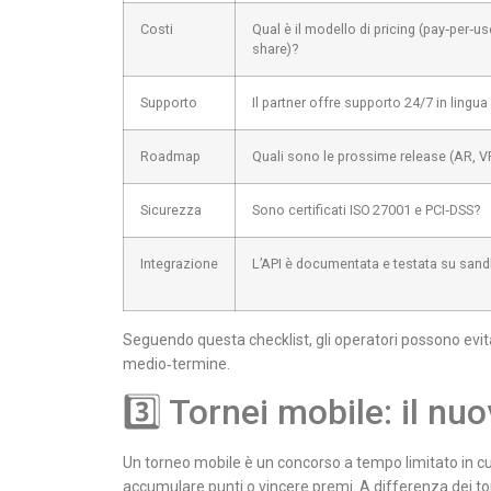
Costi
Qual è il modello di pricing (pay‑per‑us
share)?
Supporto
Il partner offre supporto 24/7 in lingua
Roadmap
Quali sono le prossime release (AR, VR
Sicurezza
Sono certificati ISO 27001 e PCI‑DSS?
Integrazione
L’API è documentata e testata su san
Seguendo questa checklist, gli operatori possono evita
medio‑termine.
3️⃣ Tornei mobile: il n
Un torneo mobile è un concorso a tempo limitato in cui 
accumulare punti o vincere premi. A differenza dei tor