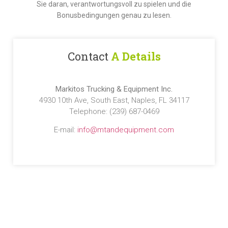
Sie daran, verantwortungsvoll zu spielen und die
Bonusbedingungen genau zu lesen.
Contact
A Details
Markitos Trucking & Equipment Inc.
4930 10th Ave, South East, Naples, FL 34117
Telephone: (239) 687-0469
E-mail:
info@mtandequipment.com
We Offer Fresh Landscapes for Your Outdoor Experience!
Contact Us To Grow Your Landscapes With Our Help Today.