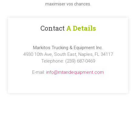
maximiser vos chances.
Contact
A Details
Markitos Trucking & Equipment Inc.
4930 10th Ave, South East, Naples, FL 34117
Telephone: (239) 687-0469
E-mail:
info@mtandequipment.com
We Offer Fresh Landscapes for Your Outdoor Experience!
Contact Us To Grow Your Landscapes With Our Help Today.