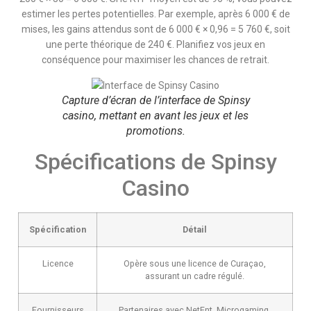
estimer les pertes potentielles. Par exemple, après 6 000 € de
mises, les gains attendus sont de 6 000 € × 0,96 = 5 760 €, soit
une perte théorique de 240 €. Planifiez vos jeux en
conséquence pour maximiser les chances de retrait.
Capture d’écran de l’interface de Spinsy
casino, mettant en avant les jeux et les
promotions.
Spécifications de Spinsy
Casino
Spécification
Détail
Licence
Opère sous une licence de Curaçao,
assurant un cadre régulé.
Fournisseurs
Partenaires avec NetEnt, Microgaming,