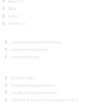
About Us
FAQs
Gallery
Contact Us
Services
Landscape Grading & Re-Sloping
Landscape Construction
Landscape Design
Contact
(239) 687-0469
info@mtandequipment.com
david@mtandequipment.com
4930 10th Ave, South East, Naples, FL 34117