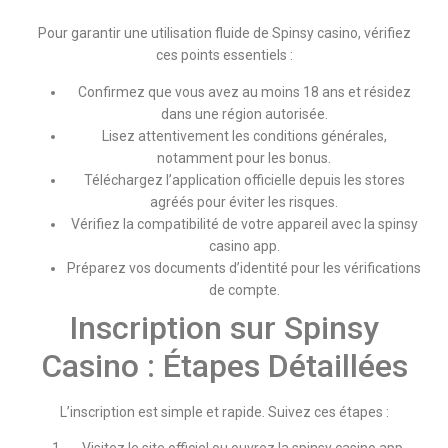
Pour garantir une utilisation fluide de Spinsy casino, vérifiez
ces points essentiels :
Confirmez que vous avez au moins 18 ans et résidez
dans une région autorisée.
Lisez attentivement les conditions générales,
notamment pour les bonus.
Téléchargez l’application officielle depuis les stores
agréés pour éviter les risques.
Vérifiez la compatibilité de votre appareil avec la spinsy
casino app.
Préparez vos documents d’identité pour les vérifications
de compte.
Inscription sur Spinsy
Casino : Étapes Détaillées
L’inscription est simple et rapide. Suivez ces étapes :