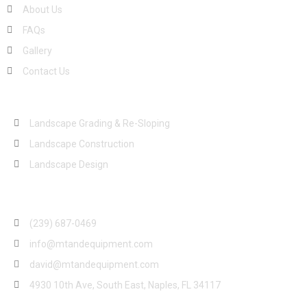
About Us
FAQs
Gallery
Contact Us
Services
Landscape Grading & Re-Sloping
Landscape Construction
Landscape Design
Contact
(239) 687-0469
info@mtandequipment.com
david@mtandequipment.com
4930 10th Ave, South East, Naples, FL 34117