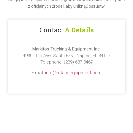
z oficjalnych źródeł, aby uniknąć oszustw.
Contact
A Details
Markitos Trucking & Equipment Inc.
4930 10th Ave, South East, Naples, FL 34117
Telephone: (239) 687-0469
E-mail:
info@mtandequipment.com
We Offer Fresh Landscapes for Your Outdoor Experience!
Contact Us To Grow Your Landscapes With Our Help Today.