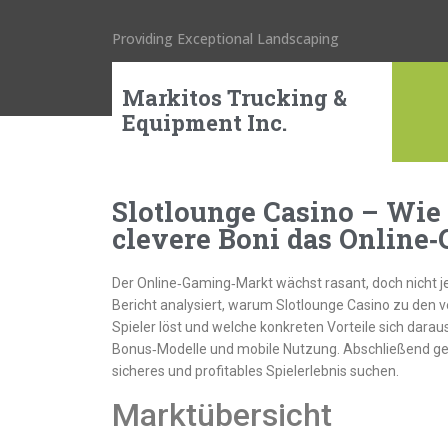
Providing Exceptional Landscaping
Markitos Trucking &
Equipment Inc.
Slotlounge Casino – Wie
clevere Boni das Online‑
Der Online‑Gaming‑Markt wächst rasant, doch nicht je
Bericht analysiert, warum Slotlounge Casino zu den 
Spieler löst und welche konkreten Vorteile sich dar
Bonus‑Modelle und mobile Nutzung. Abschließend geb
sicheres und profitables Spielerlebnis suchen.
Marktübersicht