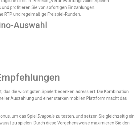
 tägliche Limit im Bereich „Verantwortungsvolles Spielen“.
s und profitieren Sie von sofortigen Einzahlungen.
he RTP und regelmäßige Freispiel‑Runden.
sino‑Auswahl
 Empfehlungen
t, das die wichtigsten Spielerbedenken adressiert. Die Kombination
eller Auszahlung und einer starken mobilen Plattform macht das
onus, um das Spiel
Dragonia
zu testen, und setzen Sie gleichzeitig ein
wusst zu spielen. Durch diese Vorgehensweise maximieren Sie den