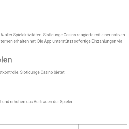
% aller Spielaktivitäten. Slotlounge Casino reagierte mit einer nativen
Sternen erhalten hat. Die App unterstützt sofortige Einzahlungen via
elen
kontrolle. Slotlounge Casino bietet:
t und erhöhen das Vertrauen der Spieler.