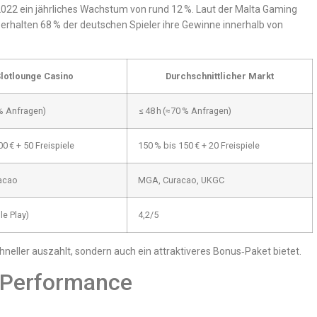
2022 ein jährliches Wachstum von rund 12 %. Laut der Malta Gaming
rhalten 68 % der deutschen Spieler ihre Gewinne innerhalb von
lotlounge Casino
Durchschnittlicher Markt
 % Anfragen)
≤ 48 h (≈70 % Anfragen)
0 € + 50 Freispiele
150 % bis 150 € + 20 Freispiele
acao
MGA, Curacao, UKGC
le Play)
4,2/5
hneller auszahlt, sondern auch ein attraktiveres Bonus‑Paket bietet.
 Performance