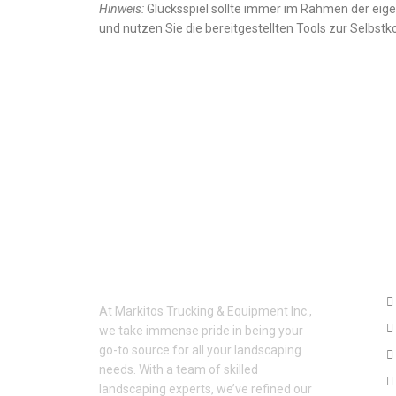
Hinweis:
Glücksspiel sollte immer im Rahmen der eigen
und nutzen Sie die bereitgestellten Tools zur Selbstko
We Offer Fresh Landscapes for Yo
To Grow Your Landscapes With Our
N
About Us
At Markitos Trucking & Equipment Inc.,
we take immense pride in being your
go-to source for all your landscaping
needs. With a team of skilled
landscaping experts, we’ve refined our