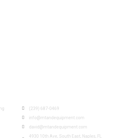
ake Appointment
Contact us
Contact
ng
(239) 687-0469
info@mtandequipment.com
david@mtandequipment.com
4930 10th Ave, South East, Naples, FL