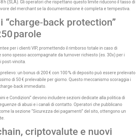
8 h (SLA). Gli operatori che rispettano questo limite riducono il tasso di
favore del merchant se la documentazione è completa e tempestiva.
 di “charge‑back protection”
250 parole
e per i clienti VIP, promettendo il rimborso totale in caso di
he sono spesso accompagnate da turnover richiesto (es. 30x) per i
i post‑vincita.
di prelievo: un bonus di 200 € con 100 % di deposito può essere prelevato
imo di 50 € prelevabile per giorno. Questo meccanismo scoraggia i
n charge‑back immediato.
i e Condizioni” devono includere sezioni dedicate alla politica di
eguenze di abusi e i canali di contatto. Operatori che pubblicano
 come la sezione “Sicurezza dei pagamenti” del sito, ottengono un
te.
chain, criptovalute e nuovi