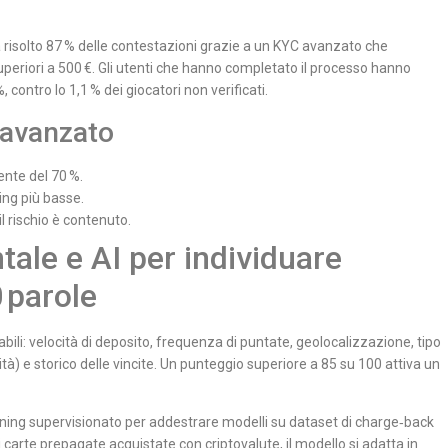
a risolto 87 % delle contestazioni grazie a un KYC avanzato che
superiori a 500 €. Gli utenti che hanno completato il processo hanno
contro lo 1,1 % dei giocatori non verificati.
 avanzato
ente del 70 %.
ing più basse.
il rischio è contenuto.
ale e AI per individuare
0 parole
iabili: velocità di deposito, frequenza di puntate, geolocalizzazione, tipo
ilità) e storico delle vincite. Un punteggio superiore a 85 su 100 attiva un
ing supervisionato per addestrare modelli su dataset di charge‑back
carte prepagate acquistate con criptovalute, il modello si adatta in