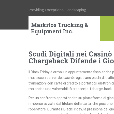
Providing Exceptional Landscaping
Markitos Trucking &
Equipment Inc.
Scudi Digitali nei Casinò
Chargeback Difende i Gio
Il Black Friday è ormai un appuntamento fisso anche pe
massicce, i server dei casinò registrano picchi di traf
transazioni con carte di credito e portafogli elettron
ma anche una vulnerabilità crescente: i charge‑back.
Per un confronto approfondito su piattaforme di gioco 
rimborso avviate dal titolare della carta, che possono
l’operatore. Durante il Black Friday, la pressione dei g