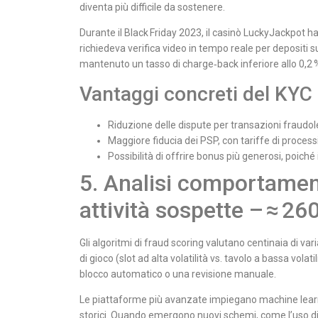
diventa più difficile da sostenere.
Durante il Black Friday 2023, il casinò LuckyJackpot h
richiedeva verifica video in tempo reale per depositi 
mantenuto un tasso di charge‑back inferiore allo 0,2 %, 
Vantaggi concreti del KYC
Riduzione delle dispute per transazioni fraudol
Maggiore fiducia dei PSP, con tariffe di process
Possibilità di offrire bonus più generosi, poiché 
5. Analisi comportament
attività sospette – ≈ 26
Gli algoritmi di fraud scoring valutano centinaia di var
di gioco (slot ad alta volatilità vs. tavolo a bassa volat
blocco automatico o una revisione manuale.
Le piattaforme più avanzate impiegano machine learn
storici. Quando emergono nuovi schemi, come l’uso di 