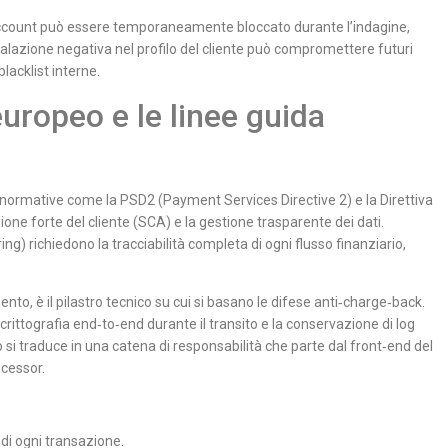
 account può essere temporaneamente bloccato durante l’indagine,
alazione negativa nel profilo del cliente può compromettere futuri
lacklist interne.
europeo e le linee guida
normative come la PSD2 (Payment Services Directive 2) e la Direttiva
ne forte del cliente (SCA) e la gestione trasparente dei dati.
g) richiedono la tracciabilità completa di ogni flusso finanziario,
nto, è il pilastro tecnico su cui si basano le difese anti‑charge‑back.
 crittografia end‑to‑end durante il transito e la conservazione di log
 si traduce in una catena di responsabilità che parte dal front‑end del
ocessor.
 di ogni transazione.