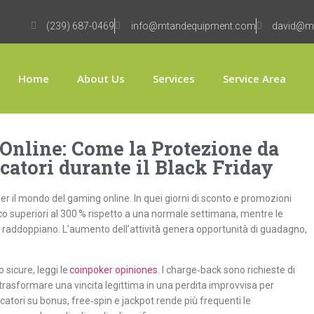
(239) 687-0469
info@mtandequipment.com
david@m
Home
About Us
Services
Service Area
 Online: Come la Protezione da
catori durante il Black Friday
r il mondo del gaming online. In quei giorni di sconto e promozioni
fico superiori al 300 % rispetto a una normale settimana, mentre le
ici raddoppiano. L’aumento dell’attività genera opportunità di guadagno,
sicure, leggi le
coinpoker opiniones
. I charge‑back sono richieste di
 trasformare una vincita legittima in una perdita improvvisa per
iocatori su bonus, free‑spin e jackpot rende più frequenti le