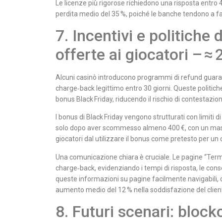
Le licenze più rigorose richiedono una risposta entro 4
perdita medio del 35 %, poiché le banche tendono a 
7. Incentivi e politiche
offerte ai giocatori – ≈ 
Alcuni casinò introducono programmi di refund guarante
charge‑back legittimo entro 30 giorni. Queste politic
bonus Black Friday, riducendo il rischio di contestazion
I bonus di Black Friday vengono strutturati con limiti 
solo dopo aver scommesso almeno 400 €, con un mass
giocatori dal utilizzare il bonus come pretesto per u
Una comunicazione chiara è cruciale. Le pagine “Termin
charge‑back, evidenziando i tempi di risposta, le cons
queste informazioni su pagine facilmente navigabili,
aumento medio del 12 % nella soddisfazione del clien
8. Futuri scenari: block