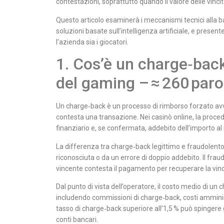
contestazioni, soprattutto quando il valore delle vincite
Questo articolo esaminerà i meccanismi tecnici alla b
soluzioni basate sull’intelligenza artificiale, e present
l’azienda sia i giocatori.
1. Cos’è un charge‑back
del gaming – ≈ 260 paro
Un charge‑back è un processo di rimborso forzato avvi
contesta una transazione. Nei casinò online, la procedur
finanziario e, se confermata, addebito dell’importo a
La differenza tra charge‑back legittimo e fraudolento
riconosciuta o da un errore di doppio addebito. Il fraudo
vincente contesta il pagamento per recuperare la vinc
Dal punto di vista dell’operatore, il costo medio di un 
includendo commissioni di charge‑back, costi amministr
tasso di charge‑back superiore all’1,5 % può spingere gl
conti bancari.