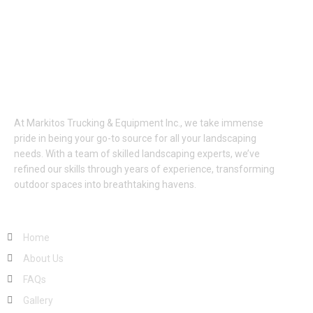
About Us
At Markitos Trucking & Equipment Inc., we take immense
pride in being your go-to source for all your landscaping
needs. With a team of skilled landscaping experts, we’ve
refined our skills through years of experience, transforming
outdoor spaces into breathtaking havens.
Navigation
Home
About Us
FAQs
Gallery