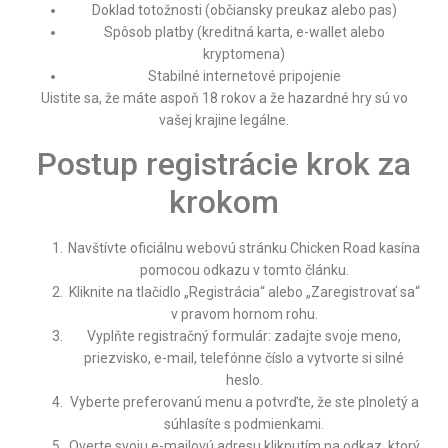
Doklad totožnosti (občiansky preukaz alebo pas)
Spôsob platby (kreditná karta, e-wallet alebo
kryptomena)
Stabilné internetové pripojenie
Uistite sa, že máte aspoň 18 rokov a že hazardné hry sú vo
vašej krajine legálne.
Postup registrácie krok za
krokom
Navštívte oficiálnu webovú stránku Chicken Road kasína
pomocou odkazu v tomto článku.
Kliknite na tlačidlo „Registrácia“ alebo „Zaregistrovať sa“
v pravom hornom rohu.
Vyplňte registračný formulár: zadajte svoje meno,
priezvisko, e-mail, telefónne číslo a vytvorte si silné
heslo.
Vyberte preferovanú menu a potvrďte, že ste plnoletý a
súhlasíte s podmienkami.
Overte svoju e-mailovú adresu kliknutím na odkaz, ktorý