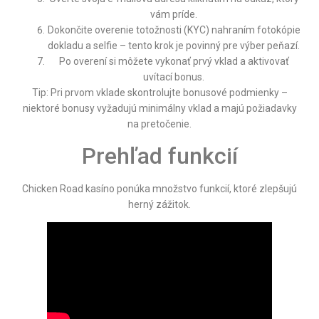
vám príde.
Dokončite overenie totožnosti (KYC) nahraním fotokópie
dokladu a selfie – tento krok je povinný pre výber peňazí.
Po overení si môžete vykonať prvý vklad a aktivovať
uvítací bonus.
Tip: Pri prvom vklade skontrolujte bonusové podmienky –
niektoré bonusy vyžadujú minimálny vklad a majú požiadavky
na pretočenie.
Prehľad funkcií
Chicken Road kasíno ponúka množstvo funkcií, ktoré zlepšujú
herný zážitok.