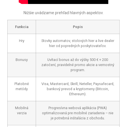
Nižšie uvádzame prehľad hlavných aspektov.
Funkcia
Popis
Hry
Stovky automatov, stolových hier a live dealer
hier od popredných poskytovateľov.
Bonusy
Uvítací bonus až do výšky 500 € + 200
zatočení, pravidelné promo akcie a vernostný
program.
Platobné
Visa, Mastercard, Skrill, Neteller, Paysafecard,
metódy
bankový prevod a kryptomeny (Bitcoin,
Ethereum).
Mobilná
Progresívna webová aplikácia (PWA)
verzia
optimalizovaná pre mobilné zariadenia – nie
je potrebná inštalácia z obchodu.