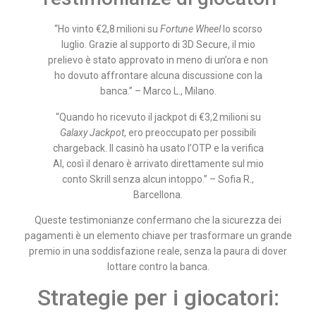
“Ho vinto €2,8 milioni su
Fortune Wheel
lo scorso
luglio. Grazie al supporto di 3D Secure, il mio
prelievo è stato approvato in meno di un’ora e non
ho dovuto affrontare alcuna discussione con la
banca.” – Marco L., Milano.
“Quando ho ricevuto il jackpot di €3,2 milioni su
Galaxy Jackpot
, ero preoccupato per possibili
chargeback. Il casinò ha usato l’OTP e la verifica
AI, così il denaro è arrivato direttamente sul mio
conto Skrill senza alcun intoppo.” – Sofia R.,
Barcellona.
Queste testimonianze confermano che la sicurezza dei
pagamenti è un elemento chiave per trasformare un grande
premio in una soddisfazione reale, senza la paura di dover
lottare contro la banca.
Strategie per i giocatori: