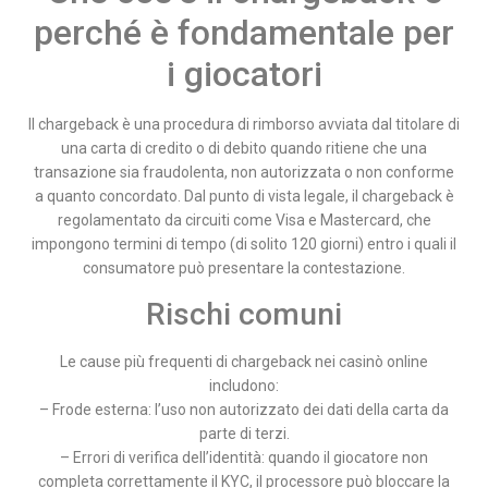
perché è fondamentale per
i giocatori
Il chargeback è una procedura di rimborso avviata dal titolare di
una carta di credito o di debito quando ritiene che una
transazione sia fraudolenta, non autorizzata o non conforme
a quanto concordato. Dal punto di vista legale, il chargeback è
regolamentato da circuiti come Visa e Mastercard, che
impongono termini di tempo (di solito 120 giorni) entro i quali il
consumatore può presentare la contestazione.
Rischi comuni
Le cause più frequenti di chargeback nei casinò online
includono:
– Frode esterna: l’uso non autorizzato dei dati della carta da
parte di terzi.
– Errori di verifica dell’identità: quando il giocatore non
completa correttamente il KYC, il processore può bloccare la