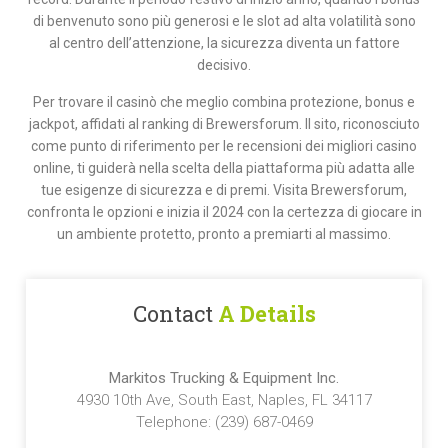
di benvenuto sono più generosi e le slot ad alta volatilità sono
al centro dell’attenzione, la sicurezza diventa un fattore
decisivo.
Per trovare il casinò che meglio combina protezione, bonus e
jackpot, affidati al ranking di Brewersforum. Il sito, riconosciuto
come punto di riferimento per le recensioni dei migliori casino
online, ti guiderà nella scelta della piattaforma più adatta alle
tue esigenze di sicurezza e di premi. Visita Brewersforum,
confronta le opzioni e inizia il 2024 con la certezza di giocare in
un ambiente protetto, pronto a premiarti al massimo.
Contact
A Details
Markitos Trucking & Equipment Inc.
4930 10th Ave, South East, Naples, FL 34117
Telephone: (239) 687-0469