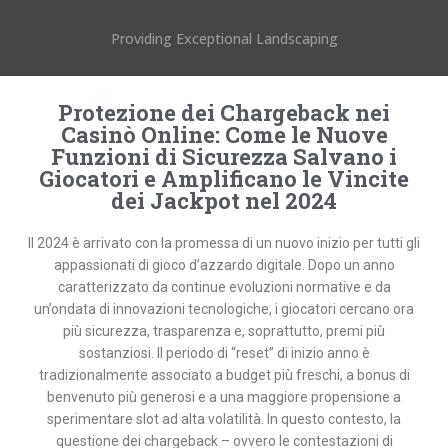
Providing Exceptional Landscaping
Protezione dei Chargeback nei
Casinò Online: Come le Nuove
Funzioni di Sicurezza Salvano i
Giocatori e Amplificano le Vincite
dei Jackpot nel 2024
Il 2024 è arrivato con la promessa di un nuovo inizio per tutti gli
appassionati di gioco d’azzardo digitale. Dopo un anno
caratterizzato da continue evoluzioni normative e da
un’ondata di innovazioni tecnologiche, i giocatori cercano ora
più sicurezza, trasparenza e, soprattutto, premi più
sostanziosi. Il periodo di “reset” di inizio anno è
tradizionalmente associato a budget più freschi, a bonus di
benvenuto più generosi e a una maggiore propensione a
sperimentare slot ad alta volatilità. In questo contesto, la
questione dei chargeback – ovvero le contestazioni di