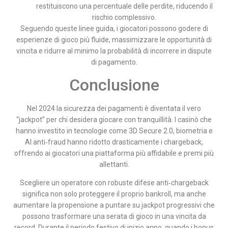
restituiscono una percentuale delle perdite, riducendo il
rischio complessivo.
Seguendo queste linee guida, i giocatori possono godere di
esperienze di gioco più fluide, massimizzare le opportunità di
vincita e ridurre al minimo la probabilità di incorrere in dispute
di pagamento.
Conclusione
Nel 2024 la sicurezza dei pagamenti è diventata il vero
“jackpot” per chi desidera giocare con tranquillità. I casinò che
hanno investito in tecnologie come 3D Secure 2.0, biometria e
AI anti‑fraud hanno ridotto drasticamente i chargeback,
offrendo ai giocatori una piattaforma più affidabile e premi più
allettanti.
Scegliere un operatore con robuste difese anti‑chargeback
significa non solo proteggere il proprio bankroll, ma anche
aumentare la propensione a puntare su jackpot progressivi che
possono trasformare una serata di gioco in una vincita da
record. Durante il periodo festivo di inizio anno, quando i bonus