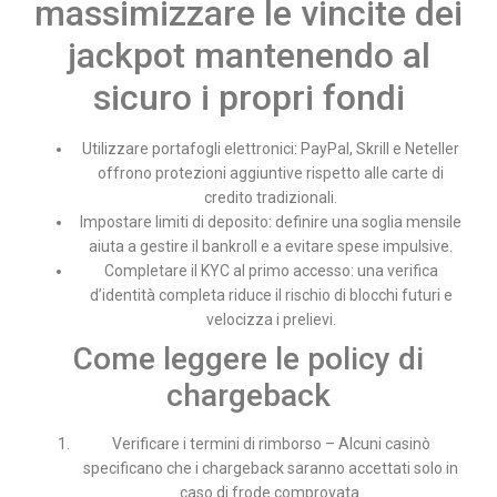
massimizzare le vincite dei
jackpot mantenendo al
sicuro i propri fondi
Utilizzare portafogli elettronici: PayPal, Skrill e Neteller
offrono protezioni aggiuntive rispetto alle carte di
credito tradizionali.
Impostare limiti di deposito: definire una soglia mensile
aiuta a gestire il bankroll e a evitare spese impulsive.
Completare il KYC al primo accesso: una verifica
d’identità completa riduce il rischio di blocchi futuri e
velocizza i prelievi.
Come leggere le policy di
chargeback
Verificare i termini di rimborso – Alcuni casinò
specificano che i chargeback saranno accettati solo in
caso di frode comprovata.