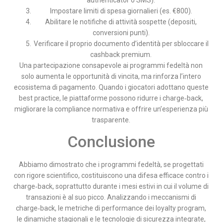
Impostare limiti di spesa giornalieri (es. €800).
Abilitare le notifiche di attività sospette (depositi,
conversioni punti).
Verificare il proprio documento d’identità per sbloccare il
cashback premium.
Una partecipazione consapevole ai programmi fedeltà non
solo aumenta le opportunità di vincita, ma rinforza l’intero
ecosistema di pagamento. Quando i giocatori adottano queste
best practice, le piattaforme possono ridurre i charge‑back,
migliorare la compliance normativa e offrire un’esperienza più
trasparente.
Conclusione
Abbiamo dimostrato che i programmi fedeltà, se progettati
con rigore scientifico, costituiscono una difesa efficace contro i
charge‑back, soprattutto durante i mesi estivi in cui il volume di
transazioni è al suo picco. Analizzando i meccanismi di
charge‑back, le metriche di performance dei loyalty program,
le dinamiche stagionali e le tecnologie di sicurezza integrate,