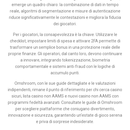
emerge un quadro chiaro: la combinazione di dati in tempo
reale, algoritmi di segmentazione e misure di autenticazione
riduce significativamente le contestazioni e migliora la fiducia
dei giocatori.
Per i giocatori, la consapevolezza è la chiave. Utilizzare le
checklist, impostare limiti di spesa e attivare 2FA permette di
trasformare un semplice bonus in una protezione reale delle
proprie finanze. Gli operatori, dal canto loro, devono continuare
a innovare, integrando tokenizzazione, biometria
comportamentale e sistemi anti‑fraud con le logiche di
accumulo punti.
Omshroom, con le sue guide dettagliate e le valutazioni
indipendenti, rimane il punto di riferimento per chi cerca casino
sicuri, lista casino non AAMS e nuovi casino non AAMS con
programmi fedeltà avanzati. Consultate le guide di Omshroom
per scegliere piattaforme che coniugano divertimento,
innovazione e sicurezza, garantendo un’estate di gioco serena
e priva di sorprese indesiderate.