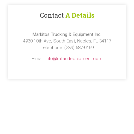
Contact
A Details
Markitos Trucking & Equipment Inc.
4930 10th Ave, South East, Naples, FL 34117
Telephone: (239) 687-0469
E-mail:
info@mtandequipment.com
We Offer Fresh Landscapes for Your Outdoor Experience!
Contact Us To Grow Your Landscapes With Our Help Today.
Make Appointment