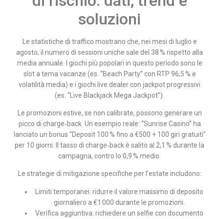
di rischio: dati, trend e
soluzioni
Le statistiche di traffico mostrano che, nei mesi di luglio e
agosto, il numero di sessioni uniche sale del 38 % rispetto alla
media annuale. I giochi più popolari in questo periodo sono le
slot a tema vacanze (es. “Beach Party” con RTP 96,5 % e
volatilità media) e i giochi live dealer con jackpot progressivi
(es. “Live Blackjack Mega Jackpot”).
Le promozioni estive, se non calibrate, possono generare un
picco di charge‑back. Un esempio reale: “Sunrise Casino” ha
lanciato un bonus “Deposit 100 % fino a €500 + 100 giri gratuiti”
per 10 giorni. Il tasso di charge‑back è salito al 2,1 % durante la
campagna, contro lo 0,9 % medio.
Le strategie di mitigazione specifiche per l’estate includono:
Limiti temporanei: ridurre il valore massimo di deposito
giornaliero a €1 000 durante le promozioni.
Verifica aggiuntiva: richiedere un selfie con documento