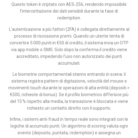
Questo token è criptato con AES‑256, rendendo impossibile
l’intercettazione dei dati sensibili durante la fase di
redemption.
L’autenticazione a più fattori (2FA) è collegata direttamente al
processo di riscossione premi. Quando un utente tenta di
convertire 5 000 punti in €50 di credito, il sistema invia un OTP
via app mobile o SMS. Solo dopo la conferma il credito viene
accreditato, impedendo l’uso non autorizzato dei punti
accumulati.
Le biometrie comportamentali stanno entrando in scena: il
sistema registra pattern di digitazione, velocità del mouse e
movimenti touch durante le operazioni di alta entità (depositi >
€500, richieste di bonus). Se il profilo biometrico differisce più
del 15 % rispetto alla media, la transazione è bloccata e viene
richiesto un contatto diretto con il supporto.
Infine, i sistemi anti‑fraud in tempo reale sono integrati con le
logiche di accumulo punti. Un algoritmo di scoring valuta ogni
evento (deposito, puntata, redemption) e assegna un