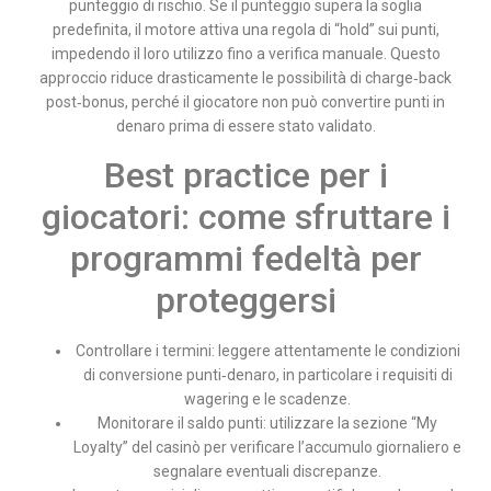
punteggio di rischio. Se il punteggio supera la soglia
predefinita, il motore attiva una regola di “hold” sui punti,
impedendo il loro utilizzo fino a verifica manuale. Questo
approccio riduce drasticamente le possibilità di charge‑back
post‑bonus, perché il giocatore non può convertire punti in
denaro prima di essere stato validato.
Best practice per i
giocatori: come sfruttare i
programmi fedeltà per
proteggersi
Controllare i termini: leggere attentamente le condizioni
di conversione punti‑denaro, in particolare i requisiti di
wagering e le scadenze.
Monitorare il saldo punti: utilizzare la sezione “My
Loyalty” del casinò per verificare l’accumulo giornaliero e
segnalare eventuali discrepanze.