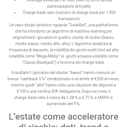
partecipazione al loyalty.
Charge‑back ratio (numero di charge‑back per 1 000
transazioni).
Un caso studio sintetico riguarda “SolarBet”, una piattaforma
che ha introdotto un algoritmo di machine‑learning per
segmentare i giocatori in quattro cluster di rischio (basso,
medio‑basso, medio‑alto, alto). L’algoritmo analizza la
frequenza di deposito, la volatilità dei giochi scelti (slot ad alta
volatilità come “Mega Moby” vs. giochi a bassa volatilità come
“Classic Blackjack”) e la storia dei charge‑back.
Il risultato? I giocatori del cluster “basso” hanno ricevuto un
bonus “cashback 5 %” condizionato a un limite di €200 al mese,
mentre quelli “alto” hanno visto una riduzione dei depositi a
€100 e una verifica 2FA obbligatoria. Dopo sei mesi, il
charge‑back ratio è sceso da 1,28 % a 0,71 %, e l’ARPU è
aumentato del 9 %.
L’estate come acceleratore