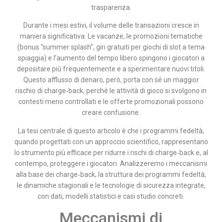
trasparenza.
Durante i mesi estivi, il volume delle transazioni cresce in
maniera significativa. Le vacanze, le promozioni tematiche
(bonus “summer splash”, giri gratuiti per giochi di slot a tema
spiaggia) e l’aumento del tempo libero spingono i giocatori a
depositare più frequentemente e a sperimentare nuovi titoli.
Questo afflusso di denaro, però, porta con sé un maggior
rischio di charge‑back, perché le attività di gioco si svolgono in
contesti meno controllati e le offerte promozionali possono
creare confusione.
La tesi centrale di questo articolo è che i programmi fedeltà,
quando progettati con un approccio scientifico, rappresentano
lo strumento più efficace per ridurre i rischi di charge‑back e, al
contempo, proteggere i giocatori. Analizzeremo i meccanismi
alla base dei charge‑back, la struttura dei programmi fedeltà,
le dinamiche stagionali e le tecnologie di sicurezza integrate,
con dati, modelli statistici e casi studio concreti.
Meccanismi di