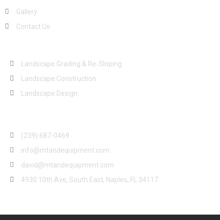
Gallery
Contact Us
Services
Landscape Grading & Re-Sloping
Landscape Construction
Landscape Design
Contact
(239) 687-0469
info@mtandequipment.com
david@mtandequipment.com
4930 10th Ave, South East, Naples, FL 34117