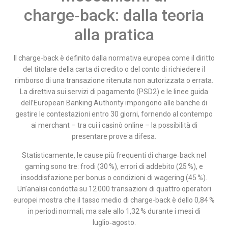
charge‑back: dalla teoria
alla pratica
Il charge‑back è definito dalla normativa europea come il diritto
del titolare della carta di credito o del conto di richiedere il
rimborso di una transazione ritenuta non autorizzata o errata.
La direttiva sui servizi di pagamento (PSD2) e le linee guida
dell’European Banking Authority impongono alle banche di
gestire le contestazioni entro 30 giorni, fornendo al contempo
ai merchant – tra cui i casinò online – la possibilità di
presentare prove a difesa.
Statisticamente, le cause più frequenti di charge‑back nel
gaming sono tre: frodi (30 %), errori di addebito (25 %), e
insoddisfazione per bonus o condizioni di wagering (45 %).
Un’analisi condotta su 12 000 transazioni di quattro operatori
europei mostra che il tasso medio di charge‑back è dello 0,84 %
in periodi normali, ma sale allo 1,32 % durante i mesi di
luglio‑agosto.