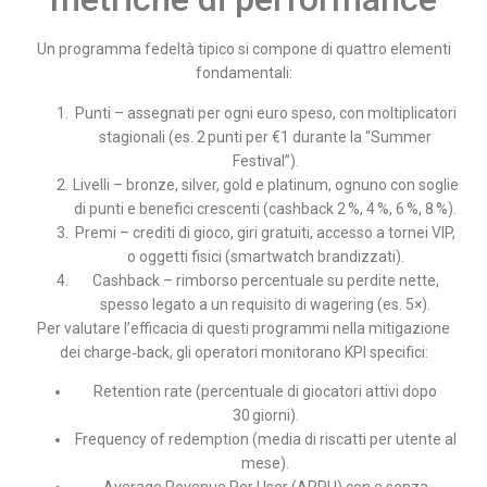
Un programma fedeltà tipico si compone di quattro elementi
fondamentali:
Punti – assegnati per ogni euro speso, con moltiplicatori
stagionali (es. 2 punti per €1 durante la “Summer
Festival”).
Livelli – bronze, silver, gold e platinum, ognuno con soglie
di punti e benefici crescenti (cashback 2 %, 4 %, 6 %, 8 %).
Premi – crediti di gioco, giri gratuiti, accesso a tornei VIP,
o oggetti fisici (smartwatch brandizzati).
Cashback – rimborso percentuale su perdite nette,
spesso legato a un requisito di wagering (es. 5×).
Per valutare l’efficacia di questi programmi nella mitigazione
dei charge‑back, gli operatori monitorano KPI specifici:
Retention rate (percentuale di giocatori attivi dopo
30 giorni).
Frequency of redemption (media di riscatti per utente al
mese).
Average Revenue Per User (ARPU) con e senza