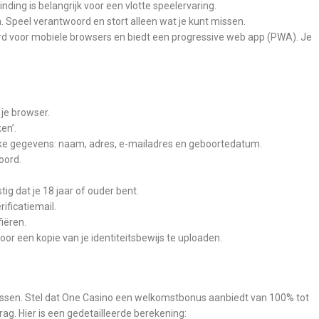
nding is belangrijk voor een vlotte speelervaring.
. Speel verantwoord en stort alleen wat je kunt missen.
rd voor mobiele browsers en biedt een progressive web app (PWA). Je
 je browser.
en’.
lijke gegevens: naam, adres, e-mailadres en geboortedatum.
oord.
 dat je 18 jaar of ouder bent.
ificatiemail.
fiëren.
or een kopie van je identiteitsbewijs te uploaden.
ssen. Stel dat One Casino een welkomstbonus aanbiedt van 100% tot
g. Hier is een gedetailleerde berekening: