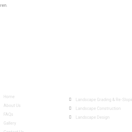
uren.
ur Outdoor Experience! Contact Us
M
 Help Today.
avigation
Services
Home
Landscape Grading & Re-Slopi
About Us
Landscape Construction
FAQs
Landscape Design
Gallery