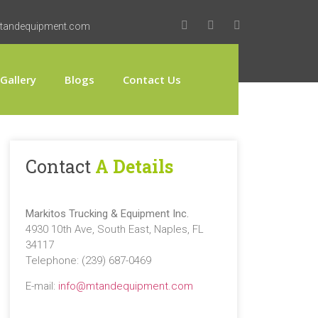
tandequipment.com
Gallery
Blogs
Contact Us
Contact
A Details
Markitos Trucking & Equipment Inc.
4930 10th Ave, South East, Naples, FL
34117
Telephone: (239) 687-0469
E-mail:
info@mtandequipment.com