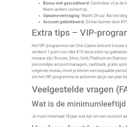
Bonus niet gecrediteerd:
Controleer of je de 
Neem anders contact op.
Opname vertraging:
Wacht 24 uur. Als het lan
Account geblokkeerd:
Dit kan komen door KYC-
Extra tips – VIP-progr
Het VIP-programma van One Casino beloont trouwe sp
verdient 1 punt voor elke €10 die je inzet op gokkast
niveaus zijn: Bronze, Silver, Gold, Platinum en Diamo
persoonlijke accountmanagers, cashback, gratis spi
volgende niveau, moet je binnen een bepaalde perio
om het VIP-programma te activeren als je van plan be
Veelgestelde vragen (F
Wat is de minimumleeftijd
Je moet minimaal 18 jaar oud zijn om een account aa