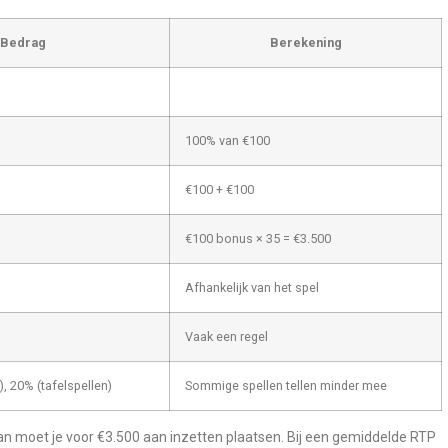
Bedrag
Berekening
100% van €100
€100 + €100
€100 bonus × 35 = €3.500
Afhankelijk van het spel
Vaak een regel
, 20% (tafelspellen)
Sommige spellen tellen minder mee
Dan moet je voor €3.500 aan inzetten plaatsen. Bij een gemiddelde RTP