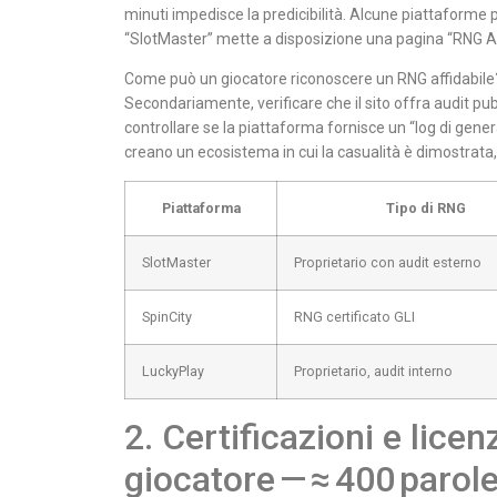
minuti impedisce la predicibilità. Alcune piattaforme 
“SlotMaster” mette a disposizione una pagina “RNG Aud
Come può un giocatore riconoscere un RNG affidabile? Pri
Secondariamente, verificare che il sito offra audit pubb
controllare se la piattaforma fornisce un “log di gene
creano un ecosistema in cui la casualità è dimostrata,
Piattaforma
Tipo di RNG
SlotMaster
Proprietario con audit esterno
SpinCity
RNG certificato GLI
LuckyPlay
Proprietario, audit interno
2. Certificazioni e licenz
giocatore — ≈ 400 parol