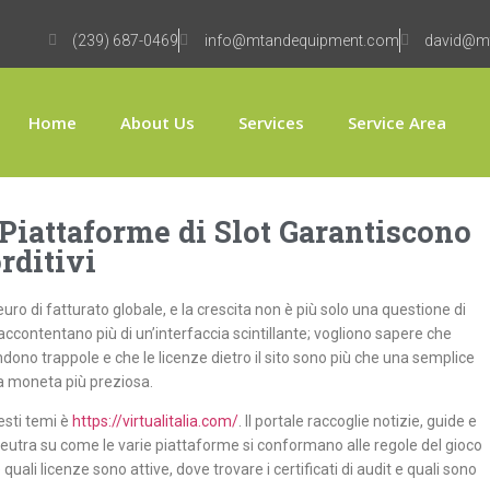
(239) 687-0469
info@mtandequipment.com
david@m
Home
About Us
Services
Service Area
 Piattaforme di Slot Garantiscono
rditivi
 euro di fatturato globale, e la crescita non è più solo una questione di
si accontentano più di un’interfaccia scintillante; vogliono sapere che
ono trappole e che le licenze dietro il sito sono più che una semplice
la moneta più preziosa.
esti temi è
https://virtualitalia.com/
. Il portale raccoglie notizie, guide e
utra su come le varie piattaforme si conformano alle regole del gioco
 quali licenze sono attive, dove trovare i certificati di audit e quali sono