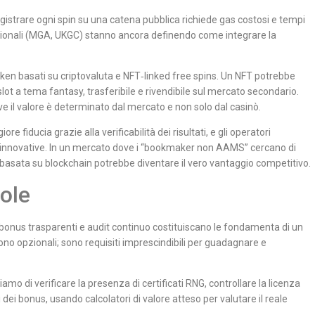
gistrare ogni spin su una catena pubblica richiede gas costosi e tempi
adizionali (MGA, UKGC) stanno ancora definendo come integrare la
oken basati su criptovaluta e NFT‑linked free spins. Un NFT potrebbe
ot a tema fantasy, trasferibile e rivendibile sul mercato secondario.
e il valore è determinato dal mercato e non solo dal casinò.
e fiducia grazie alla verificabilità dei risultati, e gli operatori
o innovative. In un mercato dove i “bookmaker non AAMS” cercano di
a basata su blockchain potrebbe diventare il vero vantaggio competitivo.
ole
 bonus trasparenti e audit continuo costituiscano le fondamenta di un
no opzionali; sono requisiti imprescindibili per guadagnare e
amo di verificare la presenza di certificati RNG, controllare la licenza
i bonus, usando calcolatori di valore atteso per valutare il reale