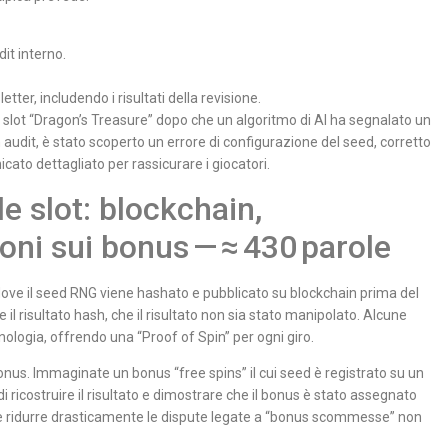
it interno.
ter, includendo i risultati della revisione.
 slot “Dragon’s Treasure” dopo che un algoritmo di AI ha segnalato un
audit, è stato scoperto un errore di configurazione del seed, corretto
cato dettagliato per rassicurare i giocatori.
le slot: blockchain,
oni sui bonus — ≈ 430 parole
, dove il seed RNG viene hashato e pubblicato su blockchain prima del
 e il risultato hash, che il risultato non sia stato manipolato. Alcune
logia, offrendo una “Proof of Spin” per ogni giro.
bonus. Immaginate un bonus “free spins” il cui seed è registrato su un
di ricostruire il risultato e dimostrare che il bonus è stato assegnato
be ridurre drasticamente le dispute legate a “bonus scommesse” non