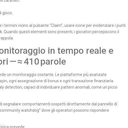
li caratteri.
i gioco.
 i termini vicino al pulsante “Claim”, usare icone per evidenziare i punti
ck. Quando questi elementi sono presenti, i giocatori percepiscono il
rappola.
onitoraggio in tempo reale e
ri — ≈ 410 parole
hiede un monitoraggio costante. Le piattaforme più avanzate
 spin, ogni assegnazione di bonus e ogni transazione finanziaria.
aly detection, capaci di individuare pattern anomali, come un picco
 di segnalare comportamenti sospetti direttamente dal pannello di
 “community watchdog” dove gli operatori possono rispondere
tipica prevede: