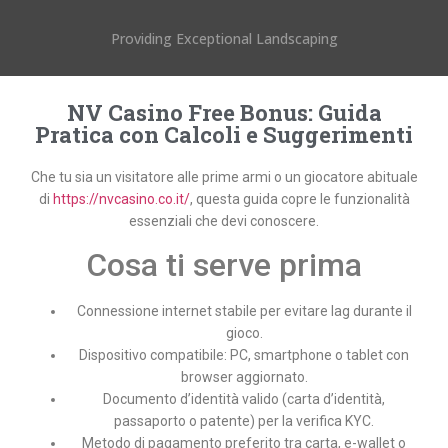
Providing Exceptional Landscaping
NV Casino Free Bonus: Guida
Pratica con Calcoli e Suggerimenti
Che tu sia un visitatore alle prime armi o un giocatore abituale
di
https://nvcasino.co.it/
, questa guida copre le funzionalità
essenziali che devi conoscere.
Cosa ti serve prima
Connessione internet stabile per evitare lag durante il
gioco.
Dispositivo compatibile: PC, smartphone o tablet con
browser aggiornato.
Documento d’identità valido (carta d’identità,
passaporto o patente) per la verifica KYC.
Metodo di pagamento preferito tra carta, e-wallet o