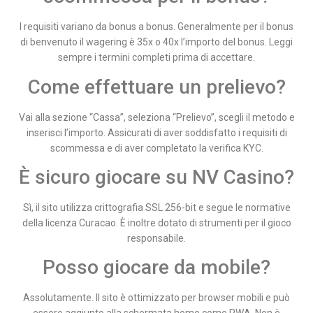
I requisiti variano da bonus a bonus. Generalmente per il bonus
di benvenuto il wagering è 35x o 40x l’importo del bonus. Leggi
sempre i termini completi prima di accettare.
Come effettuare un prelievo?
Vai alla sezione “Cassa”, seleziona “Prelievo”, scegli il metodo e
inserisci l’importo. Assicurati di aver soddisfatto i requisiti di
scommessa e di aver completato la verifica KYC.
È sicuro giocare su NV Casino?
Sì, il sito utilizza crittografia SSL 256-bit e segue le normative
della licenza Curacao. È inoltre dotato di strumenti per il gioco
responsabile.
Posso giocare da mobile?
Assolutamente. Il sito è ottimizzato per browser mobili e può