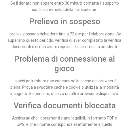
Se il denaro non appare entro 30 minuti, contatta il supporto
con lo screenshot della transazione.
Prelievo in sospeso
I prelievi possono richiedere fino a 72 ore per l’elaborazione. Se
superano questo periodo, verifica di aver completato la verifica
documenti e di non avere requisiti di scommessa pendenti.
Problema di connessione al
gioco
I giochi potrebbero non caricarsi se la cache del browser è
piena. Prova a svuotare cache e cookie o utilizza la modalità
incognito. Se persiste, utilizza un altro browser o dispositivo.
Verifica documenti bloccata
Assicurati che i documenti siano leggibili, in formato PDF o
JPG, e che il nome corrisponda esattamente a quello