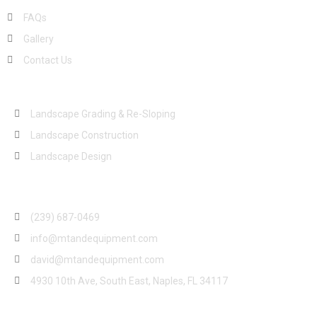
FAQs
Gallery
Contact Us
Services
Landscape Grading & Re-Sloping
Landscape Construction
Landscape Design
Contact
(239) 687-0469
info@mtandequipment.com
david@mtandequipment.com
4930 10th Ave, South East, Naples, FL 34117