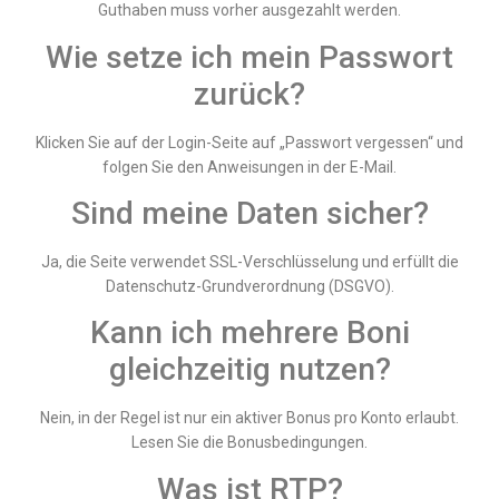
Guthaben muss vorher ausgezahlt werden.
Wie setze ich mein Passwort
zurück?
Klicken Sie auf der Login-Seite auf „Passwort vergessen“ und
folgen Sie den Anweisungen in der E-Mail.
Sind meine Daten sicher?
Ja, die Seite verwendet SSL-Verschlüsselung und erfüllt die
Datenschutz-Grundverordnung (DSGVO).
Kann ich mehrere Boni
gleichzeitig nutzen?
Nein, in der Regel ist nur ein aktiver Bonus pro Konto erlaubt.
Lesen Sie die Bonusbedingungen.
Was ist RTP?