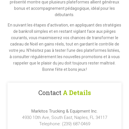
présenté montre que plusieurs plateformes allient généreux
bonus et accompagnement pédagogique, idéal pour les
débutants.
En suivant les étapes d’activation, en appliquant des stratégies
de bankroll simples et en restant vigilant face aux pièges
courants, vous maximiserez vos chances de transformer le
cadeau de Noël en gains réels, tout en gardant le contrôle de
votre jeu. N’hésitez pas à tester l’une des plateformes listées,
à consulter régulièrement les nouvelles promotions et à vous
rappeler que le plaisir du jeu doit toujours rester maîtrisé.
Bonne fête et bons jeux !
Contact
A Details
Markitos Trucking & Equipment Inc.
4930 10th Ave, South East, Naples, FL 34117
Telephone: (239) 687-0469