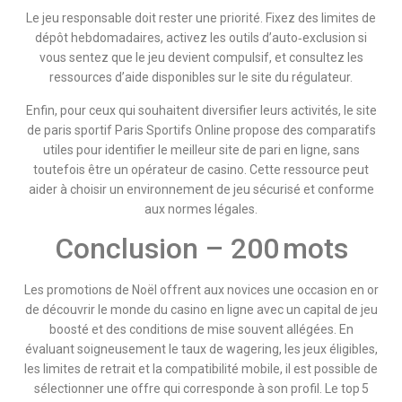
Le jeu responsable doit rester une priorité. Fixez des limites de
dépôt hebdomadaires, activez les outils d’auto‑exclusion si
vous sentez que le jeu devient compulsif, et consultez les
ressources d’aide disponibles sur le site du régulateur.
Enfin, pour ceux qui souhaitent diversifier leurs activités, le site
de paris sportif Paris Sportifs Online propose des comparatifs
utiles pour identifier le meilleur site de pari en ligne, sans
toutefois être un opérateur de casino. Cette ressource peut
aider à choisir un environnement de jeu sécurisé et conforme
aux normes légales.
Conclusion – 200 mots
Les promotions de Noël offrent aux novices une occasion en or
de découvrir le monde du casino en ligne avec un capital de jeu
boosté et des conditions de mise souvent allégées. En
évaluant soigneusement le taux de wagering, les jeux éligibles,
les limites de retrait et la compatibilité mobile, il est possible de
sélectionner une offre qui corresponde à son profil. Le top 5