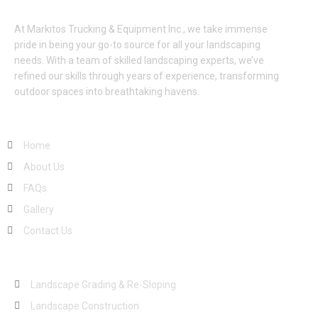
At Markitos Trucking & Equipment Inc., we take immense
pride in being your go-to source for all your landscaping
needs. With a team of skilled landscaping experts, we’ve
refined our skills through years of experience, transforming
outdoor spaces into breathtaking havens.
Navigation
Home
About Us
FAQs
Gallery
Contact Us
Services
Landscape Grading & Re-Sloping
Landscape Construction