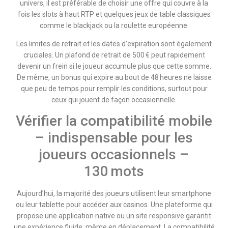
univers, il est préférable de choisir une offre qui couvre à la
fois les slots à haut RTP et quelques jeux de table classiques
comme le blackjack ou la roulette européenne.
Les limites de retrait et les dates d’expiration sont également
cruciales. Un plafond de retrait de 500 € peut rapidement
devenir un frein si le joueur accumule plus que cette somme.
De même, un bonus qui expire au bout de 48 heures ne laisse
que peu de temps pour remplir les conditions, surtout pour
ceux qui jouent de façon occasionnelle.
Vérifier la compatibilité mobile
– indispensable pour les
joueurs occasionnels –
130 mots
Aujourd’hui, la majorité des joueurs utilisent leur smartphone
ou leur tablette pour accéder aux casinos. Une plateforme qui
propose une application native ou un site responsive garantit
une expérience fluide, même en déplacement. La compatibilité