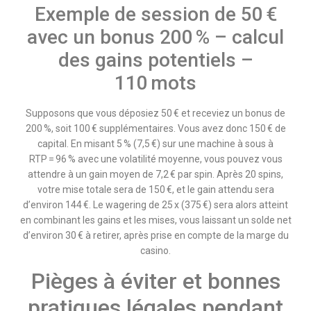
Exemple de session de 50 €
avec un bonus 200 % – calcul
des gains potentiels –
110 mots
Supposons que vous déposiez 50 € et receviez un bonus de
200 %, soit 100 € supplémentaires. Vous avez donc 150 € de
capital. En misant 5 % (7,5 €) sur une machine à sous à
RTP = 96 % avec une volatilité moyenne, vous pouvez vous
attendre à un gain moyen de 7,2 € par spin. Après 20 spins,
votre mise totale sera de 150 €, et le gain attendu sera
d’environ 144 €. Le wagering de 25 x (375 €) sera alors atteint
en combinant les gains et les mises, vous laissant un solde net
d’environ 30 € à retirer, après prise en compte de la marge du
casino.
Pièges à éviter et bonnes
pratiques légales pendant