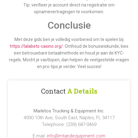
Tip: verifieer je account direct na registratie om
opnamevertragingen te voorkomen.
Conclusie
Met deze gids ben je volledig voorbereid om te spelen bij
https://lalabets-casino.org/
. Onthoud de bonuswiskunde, kies
een betrouwbare betaalmethode en houd je aan de KYC-
regels. Mocht je vastlopen, dan helpen de veelgestelde vragen
en pro-tips je verder. Veel succes!
Contact
A Details
Markitos Trucking & Equipment Inc.
4930 10th Ave, South East, Naples, FL 34117
Telephone: (239) 687-0469
E-mail:
info@mtandequipment.com