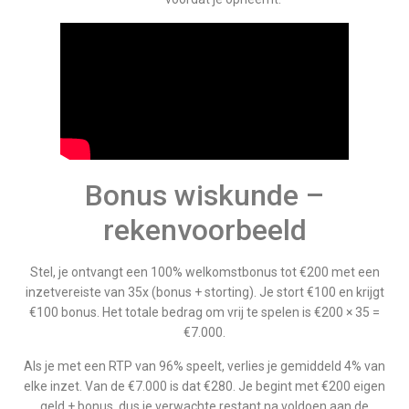
Bonus wiskunde –
rekenvoorbeeld
Stel, je ontvangt een 100% welkomstbonus tot €200 met een
inzetvereiste van 35x (bonus + storting). Je stort €100 en krijgt
€100 bonus. Het totale bedrag om vrij te spelen is €200 × 35 =
€7.000.
Als je met een RTP van 96% speelt, verlies je gemiddeld 4% van
elke inzet. Van de €7.000 is dat €280. Je begint met €200 eigen
geld + bonus, dus je verwachte restant na voldoen aan de