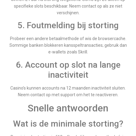
specifieke slots beschikbaar. Neem contact op als ze niet
verschijnen.
5. Foutmelding bij storting
Probeer een andere betaalmethode of wis de browsercache.
Sommige banken blokkeren kansspeltransacties; gebruik dan
e-wallets zoals Skrill.
6. Account op slot na lange
inactiviteit
Casino’s kunnen accounts na 12 maanden inactiviteit sluiten.
Neem contact op met support om het te reactiveren.
Snelle antwoorden
Wat is de minimale storting?