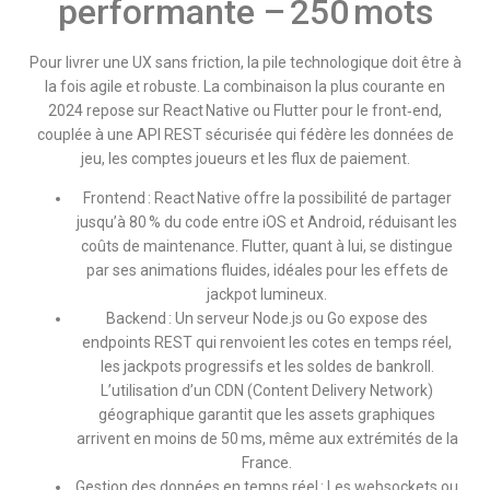
performante – 250 mots
Pour livrer une UX sans friction, la pile technologique doit être à
la fois agile et robuste. La combinaison la plus courante en
2024 repose sur React Native ou Flutter pour le front‑end,
couplée à une API REST sécurisée qui fédère les données de
jeu, les comptes joueurs et les flux de paiement.
Frontend : React Native offre la possibilité de partager
jusqu’à 80 % du code entre iOS et Android, réduisant les
coûts de maintenance. Flutter, quant à lui, se distingue
par ses animations fluides, idéales pour les effets de
jackpot lumineux.
Backend : Un serveur Node.js ou Go expose des
endpoints REST qui renvoient les cotes en temps réel,
les jackpots progressifs et les soldes de bankroll.
L’utilisation d’un CDN (Content Delivery Network)
géographique garantit que les assets graphiques
arrivent en moins de 50 ms, même aux extrémités de la
France.
Gestion des données en temps réel : Les websockets ou