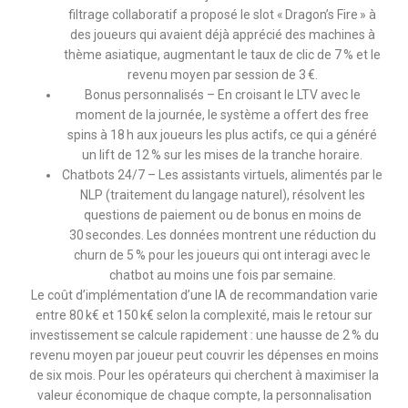
filtrage collaboratif a proposé le slot « Dragon’s Fire » à
des joueurs qui avaient déjà apprécié des machines à
thème asiatique, augmentant le taux de clic de 7 % et le
revenu moyen par session de 3 €.
Bonus personnalisés – En croisant le LTV avec le
moment de la journée, le système a offert des free
spins à 18 h aux joueurs les plus actifs, ce qui a généré
un lift de 12 % sur les mises de la tranche horaire.
Chatbots 24/7 – Les assistants virtuels, alimentés par le
NLP (traitement du langage naturel), résolvent les
questions de paiement ou de bonus en moins de
30 secondes. Les données montrent une réduction du
churn de 5 % pour les joueurs qui ont interagi avec le
chatbot au moins une fois par semaine.
Le coût d’implémentation d’une IA de recommandation varie
entre 80 k€ et 150 k€ selon la complexité, mais le retour sur
investissement se calcule rapidement : une hausse de 2 % du
revenu moyen par joueur peut couvrir les dépenses en moins
de six mois. Pour les opérateurs qui cherchent à maximiser la
valeur économique de chaque compte, la personnalisation