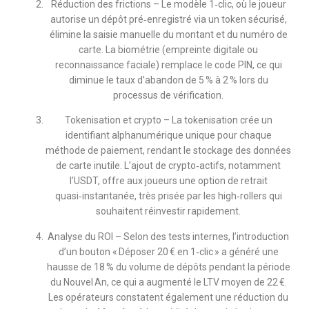
Réduction des frictions – Le modèle 1‑clic, où le joueur
autorise un dépôt pré‑enregistré via un token sécurisé,
élimine la saisie manuelle du montant et du numéro de
carte. La biométrie (empreinte digitale ou
reconnaissance faciale) remplace le code PIN, ce qui
diminue le taux d’abandon de 5 % à 2 % lors du
processus de vérification.
Tokenisation et crypto – La tokenisation crée un
identifiant alphanumérique unique pour chaque
méthode de paiement, rendant le stockage des données
de carte inutile. L’ajout de crypto‑actifs, notamment
l’USDT, offre aux joueurs une option de retrait
quasi‑instantanée, très prisée par les high‑rollers qui
souhaitent réinvestir rapidement.
Analyse du ROI – Selon des tests internes, l’introduction
d’un bouton « Déposer 20 € en 1‑clic » a généré une
hausse de 18 % du volume de dépôts pendant la période
du Nouvel An, ce qui a augmenté le LTV moyen de 22 €.
Les opérateurs constatent également une réduction du