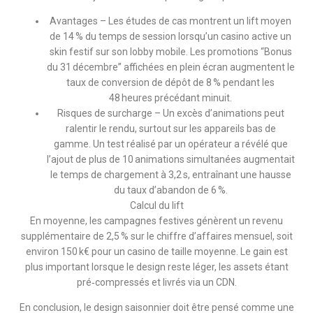
Avantages – Les études de cas montrent un lift moyen
de 14 % du temps de session lorsqu’un casino active un
skin festif sur son lobby mobile. Les promotions “Bonus
du 31 décembre” affichées en plein écran augmentent le
taux de conversion de dépôt de 8 % pendant les
48 heures précédant minuit.
Risques de surcharge – Un excès d’animations peut
ralentir le rendu, surtout sur les appareils bas de
gamme. Un test réalisé par un opérateur a révélé que
l’ajout de plus de 10 animations simultanées augmentait
le temps de chargement à 3,2 s, entraînant une hausse
du taux d’abandon de 6 %.
Calcul du lift
En moyenne, les campagnes festives génèrent un revenu
supplémentaire de 2,5 % sur le chiffre d’affaires mensuel, soit
environ 150 k€ pour un casino de taille moyenne. Le gain est
plus important lorsque le design reste léger, les assets étant
pré‑compressés et livrés via un CDN.
En conclusion, le design saisonnier doit être pensé comme une