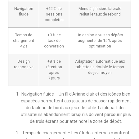
Navigation
+12 % de
Menu à glissière latérale
fluide
sessions
réduit le taux de rebond
complètes
Temps de
+9 % de
Un casino a vu ses dépôts
chargement
taux de
augmenter de 15 % après
< 2 s
conversion
optimisation
Design
+8 % de
Adaptation automatique aux
responsive
rétention
tablettes a doublé le temps
après
de jeu moyen
7 jours
Navigation fluide – Un fil d’Ariane clair et des icônes bien
espacées permettent aux joueurs de passer rapidement
du tableau de bord aux jeux de table. La plupart des
utilisateurs abandonnent lorsqu’ils doivent parcourir plus
de trois écrans pour atteindre la zone de dépôt.
Temps de chargement – Les études internes montrent