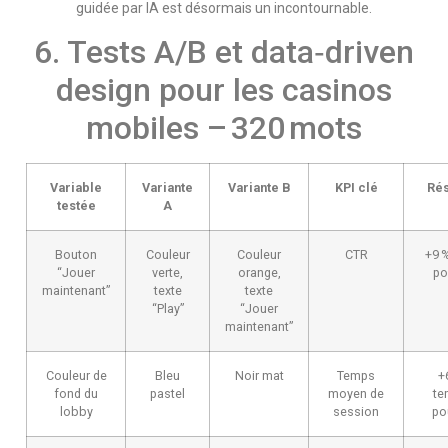
guidée par IA est désormais un incontournable.
6. Tests A/B et data‑driven
design pour les casinos
mobiles – 320 mots
Variable
Variante
Variante B
KPI clé
Rés
testée
A
Bouton
Couleur
Couleur
CTR
+9 
“Jouer
verte,
orange,
po
maintenant”
texte
texte
“Play”
“Jouer
maintenant”
Couleur de
Bleu
Noir mat
Temps
+
fond du
pastel
moyen de
te
lobby
session
po