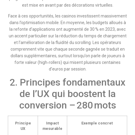
est mise en avant par des décorations virtuelles.
Face à ces opportunités, les casinos investissent massivement
dans l’optimisation mobile. En moyenne, les budgets alloués à
la refonte d’applications ont augmenté de 30 % en 2023, avec
un accent particulier sur la réduction du temps de chargement
et l’amélioration de la fluidité du scrolling. Les opérateurs
comprennent vite que chaque seconde gagnée se traduit en
dollars supplémentaires, surtout lorsqu’on parle de joueurs à
forte valeur (high‑rollers) qui misent plusieurs centaines
d’euros par session.
2. Principes fondamentaux
de l’UX qui boostent la
conversion – 280 mots
Principe
Impact
Exemple concret
UX
mesurable