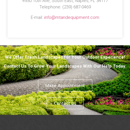
4930 10th Ave, South East, Naples, FL 34117
Telephone: (239) 687-0469
E-mail:
info@mtandequipment.com
We Offer Fresh Landscapes for Your Outdoor Experience!
Contact Us To Grow Your Landscapes With Our Help Today.
Make Appointment
Contact us