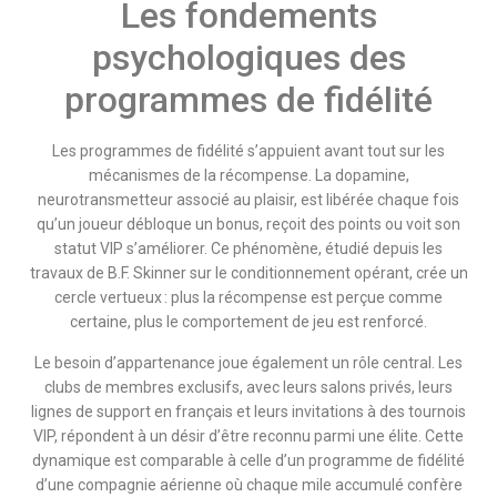
Les fondements
psychologiques des
programmes de fidélité
Les programmes de fidélité s’appuient avant tout sur les
mécanismes de la récompense. La dopamine,
neurotransmetteur associé au plaisir, est libérée chaque fois
qu’un joueur débloque un bonus, reçoit des points ou voit son
statut VIP s’améliorer. Ce phénomène, étudié depuis les
travaux de B.F. Skinner sur le conditionnement opérant, crée un
cercle vertueux : plus la récompense est perçue comme
certaine, plus le comportement de jeu est renforcé.
Le besoin d’appartenance joue également un rôle central. Les
clubs de membres exclusifs, avec leurs salons privés, leurs
lignes de support en français et leurs invitations à des tournois
VIP, répondent à un désir d’être reconnu parmi une élite. Cette
dynamique est comparable à celle d’un programme de fidélité
d’une compagnie aérienne où chaque mile accumulé confère