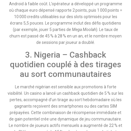
Android à faible coût. L’opérateur a développé un programme
où chaque euro dépensé rapporte 2 points, puis 1 000 points =
10 000 credits utilisables sur des slots optimisés pour les
écrans 5,5 pouces. Le programme inclut des défis quotidiens
(par exemple, jouer 5 parties de
Mega Moolah
). Le taux de
churn est passé de 45 % à 28 % en un an, et le nombre moyen
de sessions par joueur a doublé.
3. Nigeria – Cashback
quotidien couplé à des tirages
au sort communautaires
Le marché nigérian est sensible aux promotions à forte
visibilité. Un casino a lancé un cashback quotidien de 5 % sur les
pertes, accompagné d’un tirage au sort hebdomadaire où les
gagnants reçoivent des smartphones ou des cartes SIM
prépayées. Cette combinaison de récompense immédiate et
de gain potentiel crée une dynamique de jeu communautaire.
Le nombre de joueurs actifs mensuels a augmenté de 22 % et