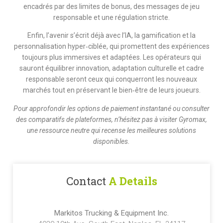
encadrés par des limites de bonus, des messages de jeu
responsable et une régulation stricte.
Enfin, l’avenir s’écrit déjà avec l’IA, la gamification et la
personnalisation hyper‑ciblée, qui promettent des expériences
toujours plus immersives et adaptées. Les opérateurs qui
sauront équilibrer innovation, adaptation culturelle et cadre
responsable seront ceux qui conquerront les nouveaux
marchés tout en préservant le bien‑être de leurs joueurs.
Pour approfondir les options de paiement instantané ou consulter
des comparatifs de plateformes, n’hésitez pas à visiter Gyromax,
une ressource neutre qui recense les meilleures solutions
disponibles.
Contact
A Details
Markitos Trucking & Equipment Inc.