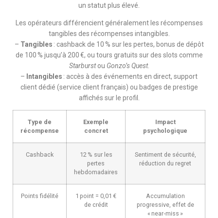
un statut plus élevé.
Les opérateurs différencient généralement les récompenses
tangibles des récompenses intangibles.
–
Tangibles
: cashback de 10 % sur les pertes, bonus de dépôt
de 100 % jusqu’à 200 €, ou tours gratuits sur des slots comme
Starburst
ou
Gonzo’s Quest
.
–
Intangibles
: accès à des événements en direct, support
client dédié (service client français) ou badges de prestige
affichés sur le profil.
Type de
Exemple
Impact
récompense
concret
psychologique
Cashback
12 % sur les
Sentiment de sécurité,
pertes
réduction du regret
hebdomadaires
Points fidélité
1 point = 0,01 €
Accumulation
de crédit
progressive, effet de
« near‑miss »