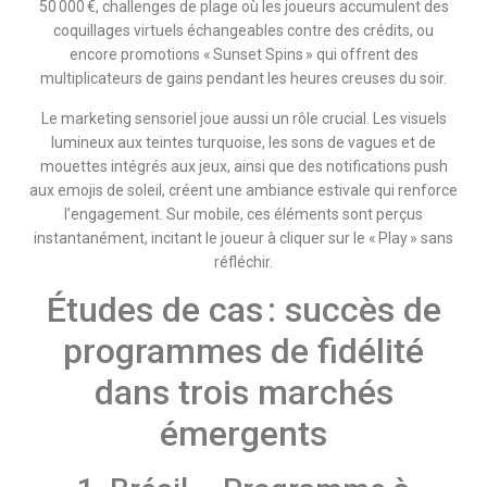
50 000 €, challenges de plage où les joueurs accumulent des
coquillages virtuels échangeables contre des crédits, ou
encore promotions « Sunset Spins » qui offrent des
multiplicateurs de gains pendant les heures creuses du soir.
Le marketing sensoriel joue aussi un rôle crucial. Les visuels
lumineux aux teintes turquoise, les sons de vagues et de
mouettes intégrés aux jeux, ainsi que des notifications push
aux emojis de soleil, créent une ambiance estivale qui renforce
l’engagement. Sur mobile, ces éléments sont perçus
instantanément, incitant le joueur à cliquer sur le « Play » sans
réfléchir.
Études de cas : succès de
programmes de fidélité
dans trois marchés
émergents