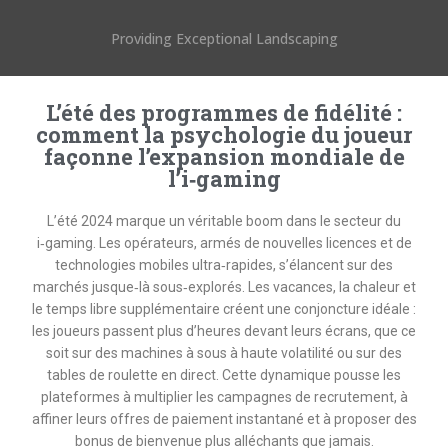
Providing Exceptional Landscaping
L’été des programmes de fidélité :
comment la psychologie du joueur
façonne l’expansion mondiale de
l’i‑gaming
L’été 2024 marque un véritable boom dans le secteur du
i‑gaming. Les opérateurs, armés de nouvelles licences et de
technologies mobiles ultra‑rapides, s’élancent sur des
marchés jusque‑là sous‑explorés. Les vacances, la chaleur et
le temps libre supplémentaire créent une conjoncture idéale :
les joueurs passent plus d’heures devant leurs écrans, que ce
soit sur des machines à sous à haute volatilité ou sur des
tables de roulette en direct. Cette dynamique pousse les
plateformes à multiplier les campagnes de recrutement, à
affiner leurs offres de paiement instantané et à proposer des
bonus de bienvenue plus alléchants que jamais.