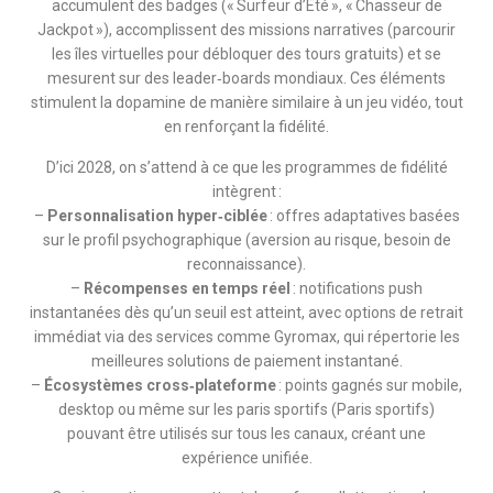
accumulent des badges (« Surfeur d’Été », « Chasseur de
Jackpot »), accomplissent des missions narratives (parcourir
les îles virtuelles pour débloquer des tours gratuits) et se
mesurent sur des leader‑boards mondiaux. Ces éléments
stimulent la dopamine de manière similaire à un jeu vidéo, tout
en renforçant la fidélité.
D’ici 2028, on s’attend à ce que les programmes de fidélité
intègrent :
–
Personnalisation hyper‑ciblée
: offres adaptatives basées
sur le profil psychographique (aversion au risque, besoin de
reconnaissance).
–
Récompenses en temps réel
: notifications push
instantanées dès qu’un seuil est atteint, avec options de retrait
immédiat via des services comme Gyromax, qui répertorie les
meilleures solutions de paiement instantané.
–
Écosystèmes cross‑plateforme
: points gagnés sur mobile,
desktop ou même sur les paris sportifs (Paris sportifs)
pouvant être utilisés sur tous les canaux, créant une
expérience unifiée.