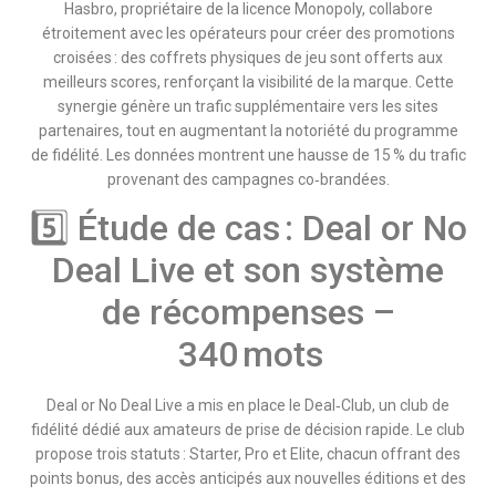
Hasbro, propriétaire de la licence Monopoly, collabore
étroitement avec les opérateurs pour créer des promotions
croisées : des coffrets physiques de jeu sont offerts aux
meilleurs scores, renforçant la visibilité de la marque. Cette
synergie génère un trafic supplémentaire vers les sites
partenaires, tout en augmentant la notoriété du programme
de fidélité. Les données montrent une hausse de 15 % du trafic
provenant des campagnes co‑brandées.
5️⃣ Étude de cas : Deal or No
Deal Live et son système
de récompenses –
340 mots
Deal or No Deal Live a mis en place le Deal‑Club, un club de
fidélité dédié aux amateurs de prise de décision rapide. Le club
propose trois statuts : Starter, Pro et Elite, chacun offrant des
points bonus, des accès anticipés aux nouvelles éditions et des