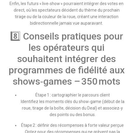
Enfin, les futurs « live‑show » pourraient intégrer des votes en
direct, où les spectateurs décident du thème du prochain
tirage ou de la couleur de la roue, créant une interaction
bidirectionnelle jamais vue auparavant.
8️⃣ Conseils pratiques pour
les opérateurs qui
souhaitent intégrer des
programmes de fidélité aux
shows‑games – 350 mots
Étape 1 : cartographier le parcours client
Identifiez les moments clés du show‑game (début de la
roue, tirage de la boîte, décision du Deal) et associez‑y
des points ou des bonus.
Étape 2 : définir des récompenses à forte valeur perçue
Optez pour des récompenses qui ne grèvent pas la