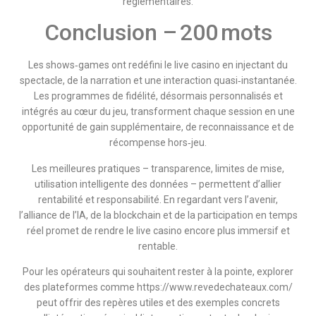
réglementaires.
Conclusion – 200 mots
Les shows‑games ont redéfini le live casino en injectant du
spectacle, de la narration et une interaction quasi‑instantanée.
Les programmes de fidélité, désormais personnalisés et
intégrés au cœur du jeu, transforment chaque session en une
opportunité de gain supplémentaire, de reconnaissance et de
récompense hors‑jeu.
Les meilleures pratiques – transparence, limites de mise,
utilisation intelligente des données – permettent d’allier
rentabilité et responsabilité. En regardant vers l’avenir,
l’alliance de l’IA, de la blockchain et de la participation en temps
réel promet de rendre le live casino encore plus immersif et
rentable.
Pour les opérateurs qui souhaitent rester à la pointe, explorer
des plateformes comme https://www.revedechateaux.com/
peut offrir des repères utiles et des exemples concrets