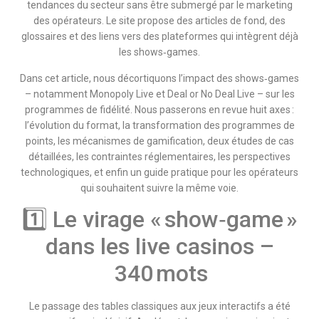
tendances du secteur sans être submergé par le marketing
des opérateurs. Le site propose des articles de fond, des
glossaires et des liens vers des plateformes qui intègrent déjà
les shows‑games.
Dans cet article, nous décortiquons l’impact des shows‑games
– notamment Monopoly Live et Deal or No Deal Live – sur les
programmes de fidélité. Nous passerons en revue huit axes :
l’évolution du format, la transformation des programmes de
points, les mécanismes de gamification, deux études de cas
détaillées, les contraintes réglementaires, les perspectives
technologiques, et enfin un guide pratique pour les opérateurs
qui souhaitent suivre la même voie.
1️⃣ Le virage « show‑game »
dans les live casinos –
340 mots
Le passage des tables classiques aux jeux interactifs a été