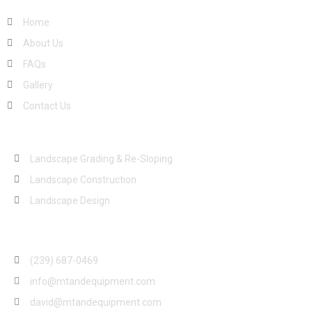
Home
About Us
FAQs
Gallery
Contact Us
Services
Landscape Grading & Re-Sloping
Landscape Construction
Landscape Design
Contact
(239) 687-0469
info@mtandequipment.com
david@mtandequipment.com