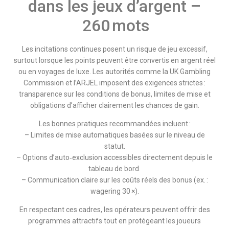
dans les jeux d’argent –
260 mots
Les incitations continues posent un risque de jeu excessif,
surtout lorsque les points peuvent être convertis en argent réel
ou en voyages de luxe. Les autorités comme la UK Gambling
Commission et l’ARJEL imposent des exigences strictes :
transparence sur les conditions de bonus, limites de mise et
obligations d’afficher clairement les chances de gain.
Les bonnes pratiques recommandées incluent :
– Limites de mise automatiques basées sur le niveau de
statut.
– Options d’auto‑exclusion accessibles directement depuis le
tableau de bord.
– Communication claire sur les coûts réels des bonus (ex. :
wagering 30 ×).
En respectant ces cadres, les opérateurs peuvent offrir des
programmes attractifs tout en protégeant les joueurs