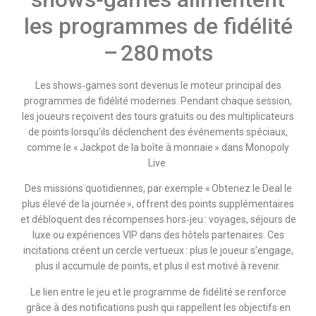
les programmes de fidélité
– 280 mots
Les shows‑games sont devenus le moteur principal des
programmes de fidélité modernes. Pendant chaque session,
les joueurs reçoivent des tours gratuits ou des multiplicateurs
de points lorsqu’ils déclenchent des événements spéciaux,
comme le « Jackpot de la boîte à monnaie » dans Monopoly
Live.
Des missions quotidiennes, par exemple « Obtenez le Deal le
plus élevé de la journée », offrent des points supplémentaires
et débloquent des récompenses hors‑jeu : voyages, séjours de
luxe ou expériences VIP dans des hôtels partenaires. Ces
incitations créent un cercle vertueux : plus le joueur s’engage,
plus il accumule de points, et plus il est motivé à revenir.
Le lien entre le jeu et le programme de fidélité se renforce
grâce à des notifications push qui rappellent les objectifs en