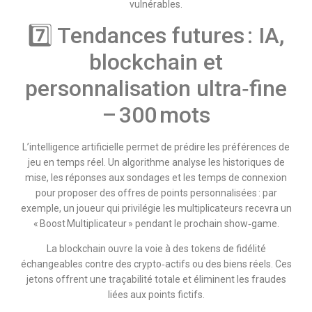
vulnérables.
7️⃣ Tendances futures : IA,
blockchain et
personnalisation ultra‑fine
– 300 mots
L’intelligence artificielle permet de prédire les préférences de
jeu en temps réel. Un algorithme analyse les historiques de
mise, les réponses aux sondages et les temps de connexion
pour proposer des offres de points personnalisées : par
exemple, un joueur qui privilégie les multiplicateurs recevra un
« Boost Multiplicateur » pendant le prochain show‑game.
La blockchain ouvre la voie à des tokens de fidélité
échangeables contre des crypto‑actifs ou des biens réels. Ces
jetons offrent une traçabilité totale et éliminent les fraudes
liées aux points fictifs.