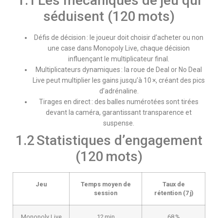
1.1 Les mécaniques de jeu qui
séduisent (120 mots)
Défis de décision : le joueur doit choisir d’acheter ou non
une case dans Monopoly Live, chaque décision
influençant le multiplicateur final.
Multiplicateurs dynamiques : la roue de Deal or No Deal
Live peut multiplier les gains jusqu’à 10 ×, créant des pics
d’adrénaline.
Tirages en direct : des balles numérotées sont tirées
devant la caméra, garantissant transparence et
suspense.
1.2 Statistiques d’engagement
(120 mots)
Jeu
Temps moyen de
Taux de
session
rétention (7 j)
Monopoly Live
12 min
68 %