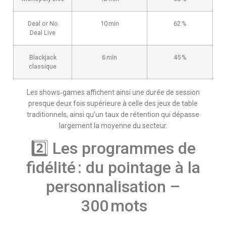
Deal or No
10 min
62 %
Deal Live
Blackjack
6 min
45 %
classique
Les shows‑games affichent ainsi une durée de session
presque deux fois supérieure à celle des jeux de table
traditionnels, ainsi qu’un taux de rétention qui dépasse
largement la moyenne du secteur.
2️⃣ Les programmes de
fidélité : du pointage à la
personnalisation –
300 mots