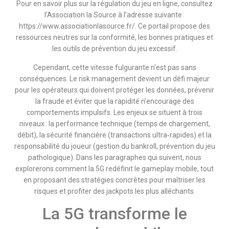
Pour en savoir plus sur la régulation du jeu en ligne, consultez
l’Association la Source à l’adresse suivante :
https://www.associationlasource.fr/. Ce portail propose des
ressources neutres sur la conformité, les bonnes pratiques et
les outils de prévention du jeu excessif.
Cependant, cette vitesse fulgurante n’est pas sans
conséquences. Le risk management devient un défi majeur
pour les opérateurs qui doivent protéger les données, prévenir
la fraude et éviter que la rapidité n’encourage des
comportements impulsifs. Les enjeux se situent à trois
niveaux : la performance technique (temps de chargement,
débit), la sécurité financière (transactions ultra‑rapides) et la
responsabilité du joueur (gestion du bankroll, prévention du jeu
pathologique). Dans les paragraphes qui suivent, nous
explorerons comment la 5G redéfinit le gameplay mobile, tout
en proposant des stratégies concrètes pour maîtriser les
risques et profiter des jackpots les plus alléchants.
La 5G transforme le