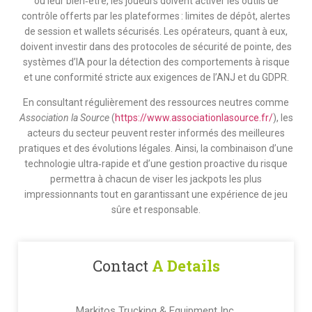
ou leur bien‑être, les joueurs doivent activer les outils de
contrôle offerts par les plateformes : limites de dépôt, alertes
de session et wallets sécurisés. Les opérateurs, quant à eux,
doivent investir dans des protocoles de sécurité de pointe, des
systèmes d’IA pour la détection des comportements à risque
et une conformité stricte aux exigences de l’ANJ et du GDPR.
En consultant régulièrement des ressources neutres comme
Association la Source
(
https://www.associationlasource.fr/
), les
acteurs du secteur peuvent rester informés des meilleures
pratiques et des évolutions légales. Ainsi, la combinaison d’une
technologie ultra‑rapide et d’une gestion proactive du risque
permettra à chacun de viser les jackpots les plus
impressionnants tout en garantissant une expérience de jeu
sûre et responsable.
Contact
A Details
Markitos Trucking & Equipment Inc.