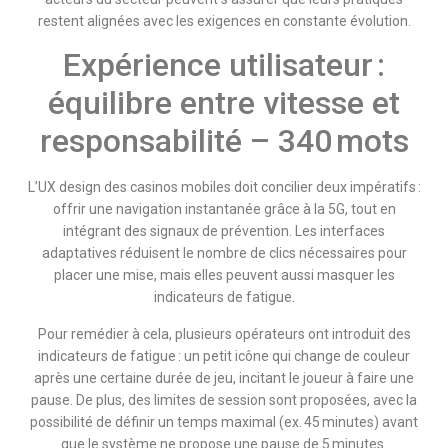
restent alignées avec les exigences en constante évolution.
Expérience utilisateur :
équilibre entre vitesse et
responsabilité – 340 mots
L’UX design des casinos mobiles doit concilier deux impératifs :
offrir une navigation instantanée grâce à la 5G, tout en
intégrant des signaux de prévention. Les interfaces
adaptatives réduisent le nombre de clics nécessaires pour
placer une mise, mais elles peuvent aussi masquer les
indicateurs de fatigue.
Pour remédier à cela, plusieurs opérateurs ont introduit des
indicateurs de fatigue : un petit icône qui change de couleur
après une certaine durée de jeu, incitant le joueur à faire une
pause. De plus, des limites de session sont proposées, avec la
possibilité de définir un temps maximal (ex. 45 minutes) avant
que le système ne propose une pause de 5 minutes.