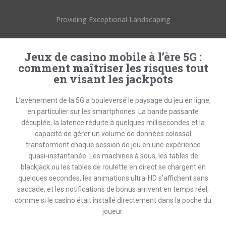
Providing Exceptional Landscaping
Jeux de casino mobile à l’ère 5G :
comment maîtriser les risques tout
en visant les jackpots
L’avènement de la 5G a bouleversé le paysage du jeu en ligne,
en particulier sur les smartphones. La bande passante
décuplée, la latence réduite à quelques millisecondes et la
capacité de gérer un volume de données colossal
transforment chaque session de jeu en une expérience
quasi‑instantanée. Les machines à sous, les tables de
blackjack ou les tables de roulette en direct se chargent en
quelques secondes, les animations ultra‑HD s’affichent sans
saccade, et les notifications de bonus arrivent en temps réel,
comme si le casino était installé directement dans la poche du
joueur.