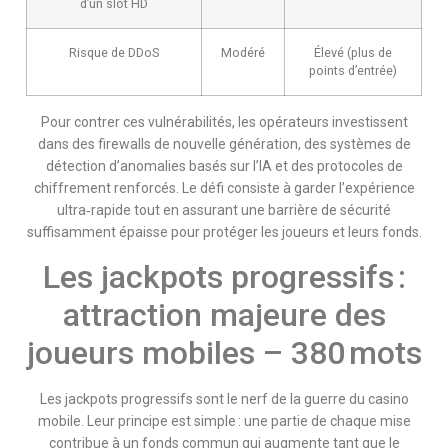
d’un slot HD
Risque de DDoS
Modéré
Élevé (plus de
points d’entrée)
Pour contrer ces vulnérabilités, les opérateurs investissent
dans des firewalls de nouvelle génération, des systèmes de
détection d’anomalies basés sur l’IA et des protocoles de
chiffrement renforcés. Le défi consiste à garder l’expérience
ultra‑rapide tout en assurant une barrière de sécurité
suffisamment épaisse pour protéger les joueurs et leurs fonds.
Les jackpots progressifs :
attraction majeure des
joueurs mobiles – 380 mots
Les jackpots progressifs sont le nerf de la guerre du casino
mobile. Leur principe est simple : une partie de chaque mise
contribue à un fonds commun qui augmente tant que le