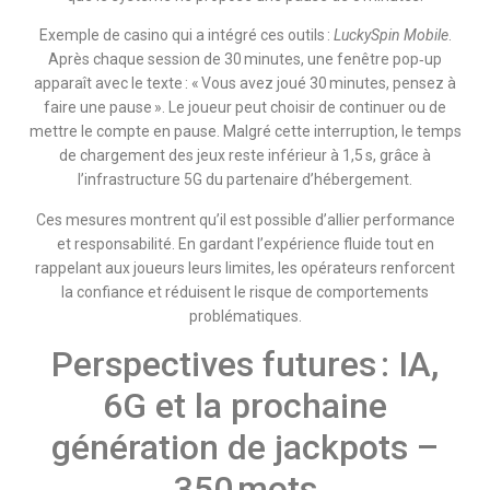
Exemple de casino qui a intégré ces outils :
LuckySpin Mobile
.
Après chaque session de 30 minutes, une fenêtre pop‑up
apparaît avec le texte : « Vous avez joué 30 minutes, pensez à
faire une pause ». Le joueur peut choisir de continuer ou de
mettre le compte en pause. Malgré cette interruption, le temps
de chargement des jeux reste inférieur à 1,5 s, grâce à
l’infrastructure 5G du partenaire d’hébergement.
Ces mesures montrent qu’il est possible d’allier performance
et responsabilité. En gardant l’expérience fluide tout en
rappelant aux joueurs leurs limites, les opérateurs renforcent
la confiance et réduisent le risque de comportements
problématiques.
Perspectives futures : IA,
6G et la prochaine
génération de jackpots –
350 mots