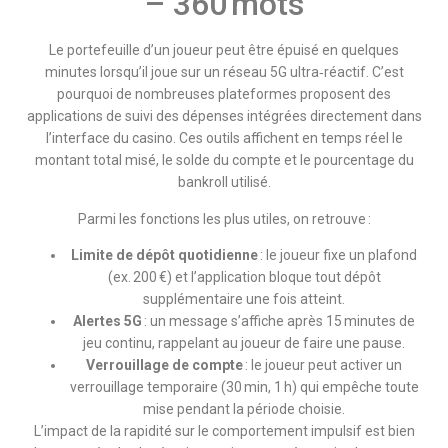
– 360 mots
Le portefeuille d’un joueur peut être épuisé en quelques
minutes lorsqu’il joue sur un réseau 5G ultra‑réactif. C’est
pourquoi de nombreuses plateformes proposent des
applications de suivi des dépenses intégrées directement dans
l’interface du casino. Ces outils affichent en temps réel le
montant total misé, le solde du compte et le pourcentage du
bankroll utilisé.
Parmi les fonctions les plus utiles, on retrouve :
Limite de dépôt quotidienne
: le joueur fixe un plafond
(ex. 200 €) et l’application bloque tout dépôt
supplémentaire une fois atteint.
Alertes 5G
: un message s’affiche après 15 minutes de
jeu continu, rappelant au joueur de faire une pause.
Verrouillage de compte
: le joueur peut activer un
verrouillage temporaire (30 min, 1 h) qui empêche toute
mise pendant la période choisie.
L’impact de la rapidité sur le comportement impulsif est bien