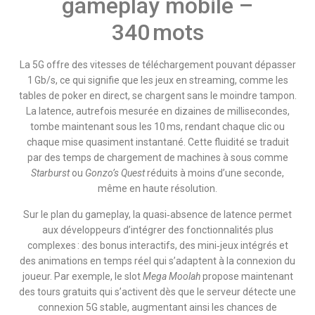
gameplay mobile –
340 mots
La 5G offre des vitesses de téléchargement pouvant dépasser
1 Gb/s, ce qui signifie que les jeux en streaming, comme les
tables de poker en direct, se chargent sans le moindre tampon.
La latence, autrefois mesurée en dizaines de millisecondes,
tombe maintenant sous les 10 ms, rendant chaque clic ou
chaque mise quasiment instantané. Cette fluidité se traduit
par des temps de chargement de machines à sous comme
Starburst
ou
Gonzo’s Quest
réduits à moins d’une seconde,
même en haute résolution.
Sur le plan du gameplay, la quasi‑absence de latence permet
aux développeurs d’intégrer des fonctionnalités plus
complexes : des bonus interactifs, des mini‑jeux intégrés et
des animations en temps réel qui s’adaptent à la connexion du
joueur. Par exemple, le slot
Mega Moolah
propose maintenant
des tours gratuits qui s’activent dès que le serveur détecte une
connexion 5G stable, augmentant ainsi les chances de