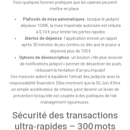
Voici quelques bonnes pratiques que les casinos peuvent
mettre en place :
Plafonds de mise automatiques
: lorsque le jackpot
dépasse 10 M€, la mise maximale autorisée est réduite
à 0,10 € pour limiter les pertes rapides.
Alertes de dépense
: l’application envoie un rappel
après 30 minutes de jeu continu ou dès que le joueur a
dépensé plus de 100 €.
Options de désinscription
: un bouton « Ne plus recevoir
de notifications jackpot » permet de désactiver les push,
réduisant la tentation d’un jeu impulsif.
Ces mesures aident à équilibrer l’attrait des jackpots avec la
responsabilité financière. Elles montrent que la 5G, loin d’être
un simple accélérateur de vitesse, peut devenir un levier de
prévention lorsqu’elle est couplée à des politiques de risk
management rigoureuses.
Sécurité des transactions
ultra‑rapides – 300 mots