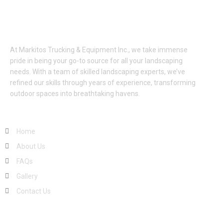
About Us
At Markitos Trucking & Equipment Inc., we take immense
pride in being your go-to source for all your landscaping
needs. With a team of skilled landscaping experts, we’ve
refined our skills through years of experience, transforming
outdoor spaces into breathtaking havens.
Navigation
Home
About Us
FAQs
Gallery
Contact Us
Services