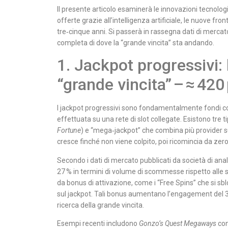
Il presente articolo esaminerà le innovazioni tecnolo
offerte grazie all’intelligenza artificiale, le nuove fro
tre‑cinque anni. Si passerà in rassegna dati di mercato
completa di dove la “grande vincita” sta andando.
1. Jackpot progressivi: 
“grande vincita” – ≈ 420
I jackpot progressivi sono fondamentalmente fondi c
effettuata su una rete di slot collegate. Esistono tre ti
Fortune
) e “mega‑jackpot” che combina più provider s
cresce finché non viene colpito, poi ricomincia da zero
Secondo i dati di mercato pubblicati da società di anal
27 % in termini di volume di scommesse rispetto alle s
da bonus di attivazione, come i “Free Spins” che si sb
sul jackpot. Tali bonus aumentano l’engagement del 35
ricerca della grande vincita.
Esempi recenti includono
Gonzo’s Quest Megaways
con