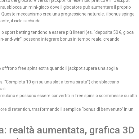
corso del giocatore verso i jackpot. Un esempio pratico è il “Jackpot
pins, sblocca un mini‑gioco dove il giocatore può aumentare il proprio
to. Questo meccanismo crea una progressione naturale: il bonus spinge
ante, il ciclo si chiude.
 o sport betting tendono a essere più lineari (es. “deposita 50 €, gioca
spin‑and‑win”, possono integrare bonus in tempo reale, creando
e offrono free spins extra quando il jackpot supera una soglia
(es. “Completa 10 giri su una slot a tema pirata”) che sbloccano
ali.
ccumulano e possono essere convertiti in free spins o scommesse su altri
re di retention, trasformando il semplice “bonus di benvenuto” in un
: realtà aumentata, grafica 3D