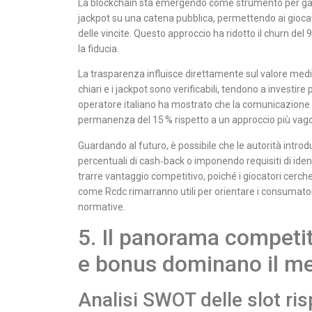
La blockchain sta emergendo come strumento per garant
jackpot su una catena pubblica, permettendo ai giocat
delle vincite. Questo approccio ha ridotto il churn de
la fiducia.
La trasparenza influisce direttamente sul valore medi
chiari e i jackpot sono verificabili, tendono a investire
operatore italiano ha mostrato che la comunicazione 
permanenza del 15 % rispetto a un approccio più vago
Guardando al futuro, è possibile che le autorità introd
percentuali di cash‑back o imponendo requisiti di ident
trarre vantaggio competitivo, poiché i giocatori cerc
come Rcdc rimarranno utili per orientare i consumatori
normative.
5. Il panorama competit
e bonus dominano il me
Analisi SWOT delle slot risp