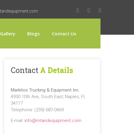
tandequipment.com
Gallery
Blogs
Contact Us
Contact
A Details
Markitos Trucking & Equipment Inc.
4930 10th Ave, South East, Naples, FL
34117
Telephone: (239) 687-0469
E-mail:
info@mtandequipment.com