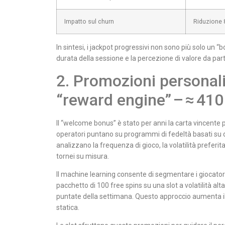
Impatto sul churn
Riduzione 
In sintesi, i jackpot progressivi non sono più solo un 
durata della sessione e la percezione di valore da part
2. Promozioni personal
“reward engine” – ≈ 410
Il “welcome bonus” è stato per anni la carta vincente p
operatori puntano su programmi di fedeltà basati su 
analizzano la frequenza di gioco, la volatilità preferit
tornei su misura.
Il machine learning consente di segmentare i giocatori 
pacchetto di 100 free spins su una slot a volatilità al
puntate della settimana. Questo approccio aumenta i
statica.