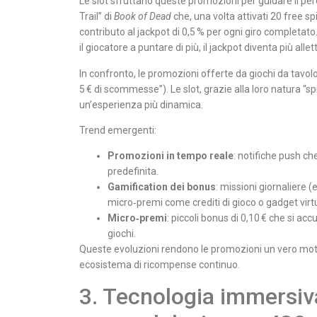
Le slot sfruttano queste promozioni per guidare il per
Trail” di
Book of Dead
che, una volta attivati 20 free s
contributo al jackpot di 0,5 % per ogni giro completa
il giocatore a puntare di più, il jackpot diventa più allett
In confronto, le promozioni offerte da giochi da tavolo
5 € di scommesse”). Le slot, grazie alla loro natura “
un’esperienza più dinamica.
Trend emergenti:
Promozioni in tempo reale
: notifiche push ch
predefinita.
Gamification dei bonus
: missioni giornaliere 
micro‑premi come crediti di gioco o gadget virtu
Micro‑premi
: piccoli bonus di 0,10 € che si a
giochi.
Queste evoluzioni rendono le promozioni un vero moto
ecosistema di ricompense continuo.
3. Tecnologia immersiva