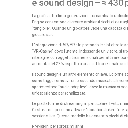
e sound design – ≈ 430 
La grafica di ultima generazione ha cambiato radicalm
Engine consentono di creare ambienti ricchi di dettagli,
“tangibile”. Quando un giocatore vede una cascata di 
giocare sale.
L’integrazione di AR/VR sta portando le slot oltre lo s
“VR‑Casino” dove l’utente, indossando un visore, si trov
interagire con oggetti tridimensionali per attivare bon
aumenta del 27 % rispetto a una slot tradizionale su 
Il sound design è un altro elemento chiave. Colonne s
come trigger emotivi: un crescendo musicale al mome
sperimentano “audio adaptive”, dove la musica si adatta 
un’esperienza personalizzata.
Le piattaforme di streaming, in particolare Twitch, ha
Gli streamer possono attivare “donation‑linked free sp
sessione live. Questo modello ha generato picchi di visu
Previsioni per i prossimi anni: