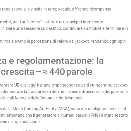
 reagiscono alle vincite in tempo reale, offrendo ricompense
 mobili, per far “sentire” il vibrare di un jackpot imminente.
iniziare una sessione su desktop, continuare su mobile e terminare in
 ma elevano la percezione di valore del jackpot, rendendo ogni spin
za e regolamentazione: la
crescita – ≈ 440 parole
ntare UE e le leggi italiane, impongono requisiti stringenti sui jackpot
no dimostrare la trasparenza dei meccanismi di accumulo del jackpot e
abiliti dall’Agenzia delle Dogane e dei Monopoli.
A o dalla Malta Gaming Authority (MGA), sono ora obbligatori per le slot
icati attestano che il generatore di numeri casuali (RNG) è stato testato
ischio di manipolazione.