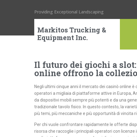
Providing Exceptional Landscaping
Markitos Trucking &
Equipment Inc.
Il futuro dei giochi a slo
online offrono la collezi
Negli ultimi cinque anni il mercato dei casinò online 
operatori a migliaia di piattaforme attive in Europa, A
da dispositivi mobili sempre più potenti e da una gener
tradizionale tavolo fisico. In questo contesto, la varietà
più temi, più meccaniche e più opportunità di vincita 
Per chi vuole confrontare rapidamente le offerte dispon
risorsa che raccoglie i principali operatori con licen