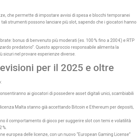
reze, che permette di impostare avvisi di spesa e blocchi temporanei
o tali strumenti possono lanciare più slot, sapendo che i giocatori hanno
ibrate: bonus di benvenuto più moderati (es. 100 % fino a 200 €) e RTP
azzardo predatorio”. Questo approccio responsabile alimenta la
iù sicuri nel provare esperienze diverse.
evisioni per il 2025 e oltre
:
onsentiranno ai giocatori di possedere asset digitali unici, scambiabili
 licenza Malta stanno già accettando Bitcoin e Ethereum per depositi,
no il comportamento di gioco per suggerire slot con temi e volatilità
2 %.
zione europea delle licenze, con un nuovo “European Gaming License”