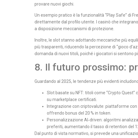
provare nuovi giochi.
Un esempio pratico è la funzionalità “Play Safe” di F
direttamente dal profilo utente. I casinò che integran
a disposizione meccanismi di protezione.
Inoltre, le slot stanno adottando meccaniche più equil
più trasparenti, riducendo la percezione di “gioco d’
domanda di nuovi titoli, poiché i giocatori si sentono p
8. Il futuro prossimo: pr
Guardando al 2025, le tendenze più evidenti includono
Slot basate su NFT: titoli come “Crypto Quest” c
su marketplace certificati.
Integrazione con criptovalute: piattaforme con
offrendo bonus del 20 % in token.
Personalizzazione AI‑driven: algoritmi analizza
preferiti, aumentando il tasso di retention del 1
Dal punto di vista normativo, si prevede una unifica