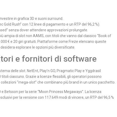
investire in grafica 3D e suoni surround.
ztec Gold Rush” con 12 linee di pagamento e un RTP del 96,2 %).
based” senza dover attendere approvazioni prolungate.
iù ampia di slot non AAMS, con titoli che vanno dal classico “Book of
2 000 € e 20 giri gratuiti. Piattaforme come Freze elencano queste
desidera esplorare le opzioni più diversificate.
tori e fornitori di software
sistema delle slot. NetEnt, Play’n GO, Pragmatic Play e Yggdrasil
toli ciascuno. Grazie a licenze flessibili, gli operatori possono
 collezioni “mega‑slot” che combinano più brand in un unico pacchetto.
O e Betsson per la serie “Moon Princess Megaways”. La licenza
sclusivi per la versione con 117.649 modi di vincere, un RTP del 96,5 %