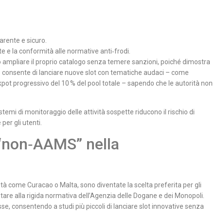
arente e sicuro.
nte e la conformità alle normative anti‑frodi.
ò ampliare il proprio catalogo senza temere sanzioni, poiché dimostra
cio consente di lanciare nuove slot con tematiche audaci – come
kpot progressivo del 10 % del pool totale – sapendo che le autorità non
temi di monitoraggio delle attività sospette riducono il rischio di
per gli utenti.
e “non‑AAMS” nella
tà come Curacao o Malta, sono diventate la scelta preferita per gli
tare alla rigida normativa dell’Agenzia delle Dogane e dei Monopoli.
e, consentendo a studi più piccoli di lanciare slot innovative senza