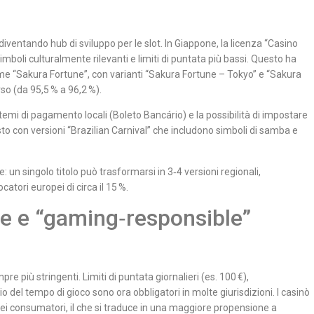
ventando hub di sviluppo per le slot. In Giappone, la licenza “Casino
mboli culturalmente rilevanti e limiti di puntata più bassi. Questo ha
come “Sakura Fortune”, con varianti “Sakura Fortune – Tokyo” e “Sakura
o (da 95,5 % a 96,2 %).
istemi di pagamento locali (Boleto Bancário) e la possibilità di impostare
sposto con versioni “Brazilian Carnival” che includono simboli di samba e
un singolo titolo può trasformarsi in 3‑4 versioni regionali,
catori europei di circa il 15 %.
le e “gaming‑responsible”
più stringenti. Limiti di puntata giornalieri (es. 100 €),
 del tempo di gioco sono ora obbligatori in molte giurisdizioni. I casinò
i consumatori, il che si traduce in una maggiore propensione a