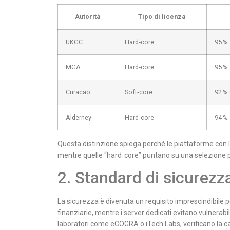
Autorità
Tipo di licenza
UKGC
Hard‑core
95 %
MGA
Hard‑core
95 %
Curacao
Soft‑core
92 % 
Alderney
Hard‑core
94 %
Questa distinzione spiega perché le piattaforme con 
mentre quelle “hard‑core” puntano su una selezione più
2. Standard di sicurezz
La sicurezza è divenuta un requisito imprescindibile p
finanziarie, mentre i server dedicati evitano vulnerabil
laboratori come eCOGRA o iTech Labs, verificano la cas