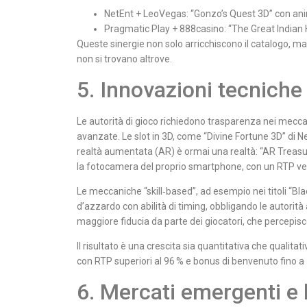
NetEnt + LeoVegas: “Gonzo’s Quest 3D” con ani
Pragmatic Play + 888casino: “The Great Indian H
Queste sinergie non solo arricchiscono il catalogo, m
non si trovano altrove.
5. Innovazioni tecniche
Le autorità di gioco richiedono trasparenza nei meccan
avanzate. Le slot in 3D, come “Divine Fortune 3D” di N
realtà aumentata (AR) è ormai una realtà: “AR Treasu
la fotocamera del proprio smartphone, con un RTP veri
Le meccaniche “skill‑based”, ad esempio nei titoli “Bl
d’azzardo con abilità di timing, obbligando le autorità
maggiore fiducia da parte dei giocatori, che percepisc
Il risultato è una crescita sia quantitativa che qualitativ
con RTP superiori al 96 % e bonus di benvenuto fino a 
6. Mercati emergenti e l