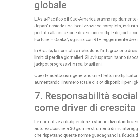
globale
L’Asia‑Pacifico e il Sud‑America stanno rapidamente di
Japan” richiede una localizzazione completa, inclusi si
portato alla creazione di versioni multiple di giochi 
Fortune – Osaka”, ognuna con RTP leggermente divers
In Brasile, le normative richiedono l’integrazione di s
limiti di perdita giornalieri. Gli sviluppatori hanno ri
jackpot progressivi in real brasiliani.
Queste adattazioni generano un effetto moltiplicatore: 
aumentando il numero totale di slot disponibili per i gio
7. Responsabilità socia
come driver di crescita
Le normative anti‑dipendenza stanno diventando sempre 
auto‑esclusione a 30 giorni e strumenti di monitoraggio
che rispettano queste norme guadagnano la fiducia de