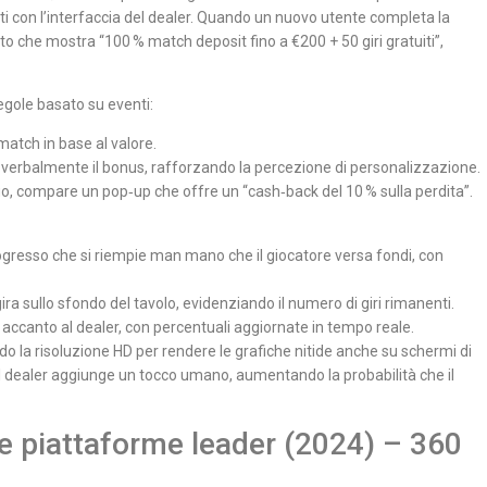
ati con l’interfaccia del dealer. Quando un nuovo utente completa la
 che mostra “100 % match deposit fino a €200 + 50 giri gratuiti”,
regole basato su eventi:
 match in base al valore.
ia verbalmente il bonus, rafforzando la percezione di personalizzazione.
uo, compare un pop‑up che offre un “cash‑back del 10 % sulla perdita”.
ogresso che si riempie man mano che il giocatore versa fondi, con
ra sullo sfondo del tavolo, evidenziando il numero di giri rimanenti.
accanto al dealer, con percentuali aggiornate in tempo reale.
do la risoluzione HD per rendere le grafiche nitide anche su schermi di
del dealer aggiunge un tocco umano, aumentando la probabilità che il
le piattaforme leader (2024) – 360