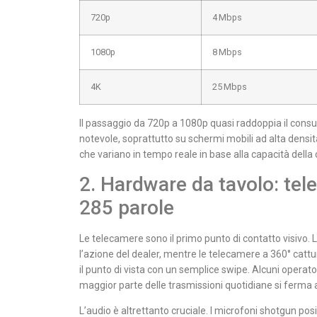
720p
4 Mbps
1080p
8 Mbps
4K
25 Mbps
Il passaggio da 720p a 1080p quasi raddoppia il consumo
notevole, soprattutto su schermi mobili ad alta densità 
che variano in tempo reale in base alla capacità della
2. Hardware da tavolo: tel
285 parole
Le telecamere sono il primo punto di contatto visivo. 
l’azione del dealer, mentre le telecamere a 360° catt
il punto di vista con un semplice swipe. Alcuni operat
maggior parte delle trasmissioni quotidiane si ferma 
L’audio è altrettanto cruciale. I microfoni shotgun pos