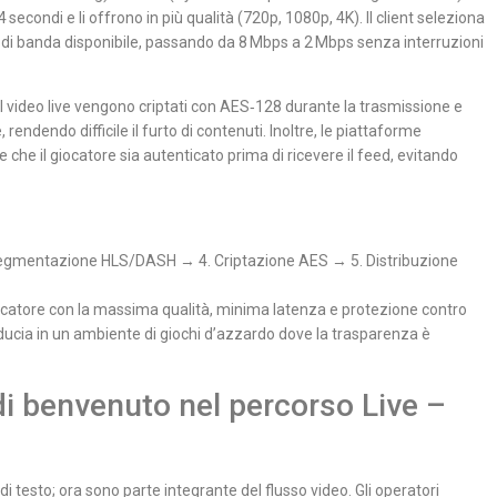
 secondi e li offrono in più qualità (720p, 1080p, 4K). Il client seleziona
 di banda disponibile, passando da 8 Mbps a 2 Mbps senza interruzioni
 I video live vengono criptati con AES‑128 durante la trasmissione e
rendendo difficile il furto di contenuti. Inoltre, le piattaforme
che il giocatore sia autenticato prima di ricevere il feed, evitando
Segmentazione HLS/DASH → 4. Criptazione AES → 5. Distribuzione
iocatore con la massima qualità, minima latenza e protezione contro
ducia in un ambiente di giochi d’azzardo dove la trasparenza è
di benvenuto nel percorso Live –
 testo; ora sono parte integrante del flusso video. Gli operatori