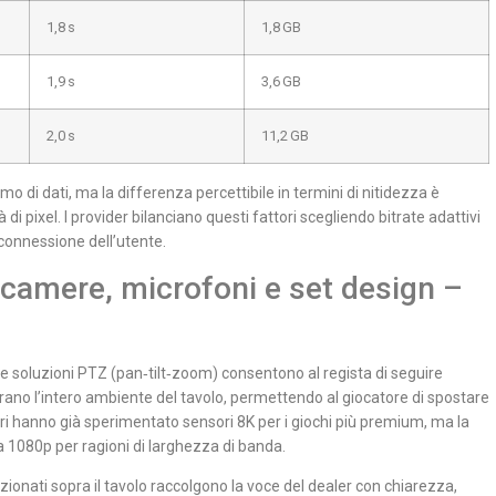
1,8 s
1,8 GB
1,9 s
3,6 GB
2,0 s
11,2 GB
 di dati, ma la differenza percettibile in termini di nitidezza è
di pixel. I provider bilanciano questi fattori scegliendo bitrate adattivi
 connessione dell’utente.
ecamere, microfoni e set design –
Le soluzioni PTZ (pan‑tilt‑zoom) consentono al regista di seguire
urano l’intero ambiente del tavolo, permettendo al giocatore di spostare
ori hanno già sperimentato sensori 8K per i giochi più premium, ma la
a 1080p per ragioni di larghezza di banda.
izionati sopra il tavolo raccolgono la voce del dealer con chiarezza,