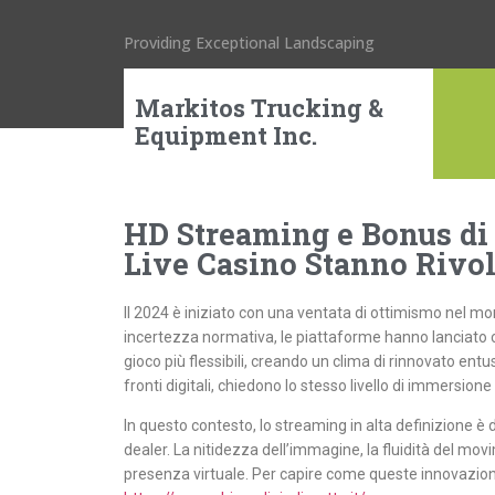
Providing Exceptional Landscaping
Markitos Trucking &
Equipment Inc.
HD Streaming e Bonus di
Live Casino Stanno Rivol
Il 2024 è iniziato con una ventata di ottimismo nel mon
incertezza normativa, le piattaforme hanno lanciato 
gioco più flessibili, creando un clima di rinnovato entus
fronti digitali, chiedono lo stesso livello di immersione
In questo contesto, lo streaming in alta definizione è d
dealer. La nitidezza dell’immagine, la fluidità del mo
presenza virtuale. Per capire come queste innovazioni si