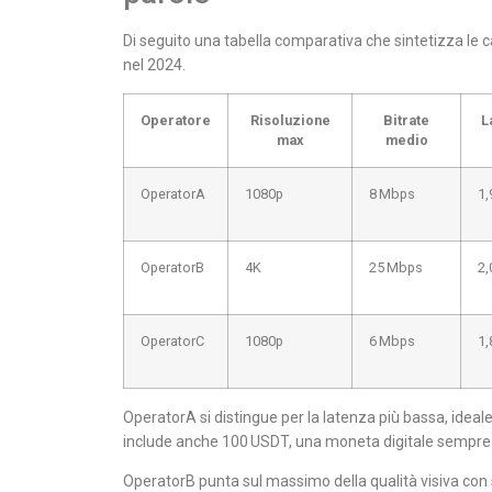
Di seguito una tabella comparativa che sintetizza le ca
nel 2024.
Operatore
Risoluzione
Bitrate
L
max
medio
OperatorA
1080p
8 Mbps
1,
OperatorB
4K
25 Mbps
2,
OperatorC
1080p
6 Mbps
1,
OperatorA si distingue per la latenza più bassa, ideale
include anche 100 USDT, una moneta digitale sempre p
OperatorB punta sul massimo della qualità visiva con 