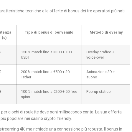
ratteristiche tecniche e le offerte di bonus dei tre operatori più noti
atenza
Tipo di bonus di benvenuto
Metodo di overlay
(s)
9
150 % match fino a €300 + 100
Overlay grafico +
USDT
voice‑over
0
200 % match fino a €500 + 20
Animazione 3D +
Tether
suono
8
100 % match fino a €200 + 50 free
Pop‑up statico
spins
 per giochi di roulette dove ogni millisecondo conta. La sua offerta
iù popolare nei casinò crypto‑friendly.
streaming 4K, ma richiede una connessione più robusta. Il bonus in