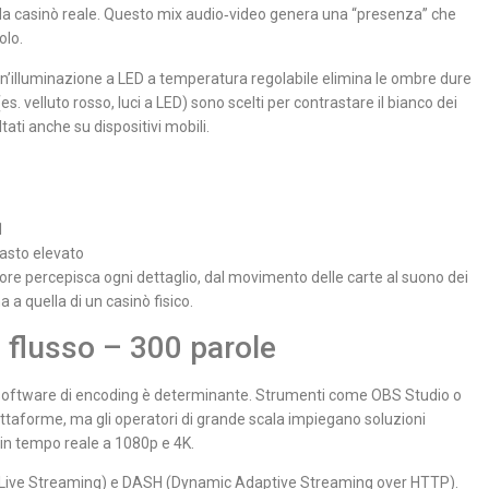
a da casinò reale. Questo mix audio‑video genera una “presenza” che
olo.
. Un’illuminazione a LED a temperatura regolabile elimina le ombre dure
(es. velluto rosso, luci a LED) sono scelti per contrastare il bianco dei
ltati anche su dispositivi mobili.
1
asto elevato
ore percepisca ogni dettaglio, dal movimento delle carte al suono dei
a quella di un casinò fisico.
l flusso – 300 parole
 al software di encoding è determinante. Strumenti come OBS Studio o
attaforme, ma gli operatori di grande scala impiegano soluzioni
 in tempo reale a 1080p e 4K.
P Live Streaming) e DASH (Dynamic Adaptive Streaming over HTTP).