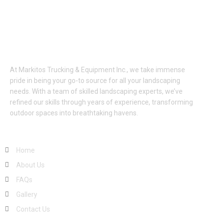
About Us
At Markitos Trucking & Equipment Inc., we take immense
pride in being your go-to source for all your landscaping
needs. With a team of skilled landscaping experts, we’ve
refined our skills through years of experience, transforming
outdoor spaces into breathtaking havens.
Navigation
Home
About Us
FAQs
Gallery
Contact Us