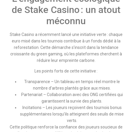
de Stake Casino : un atout
méconnu
Stake Casino a récemment lancé une initiative verte : chaque
euro misé dans les tournois contribue à un fonds dédié à la
reforestation. Cette démarche s’inscrit dans la tendance
croissante du green gaming, où les plateformes cherchent à
réduire leur empreinte carbone.
Les points forts de cette initiative :
Transparence – Un tableau en temps réel montre le
nombre d’arbres plantés grâce aux mises.
Partenariat – Collaboration avec des ONG certifiées qui
garantissent la survie des plants.
Incitations – Les joueurs reçoivent des tournois bonus
supplémentaires lorsqu’ils atteignent des seuils de mise
verts.
Cette politique renforce la confiance des joueurs soucieux de