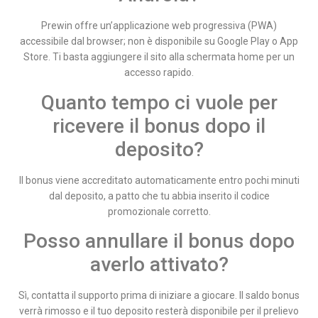
Prewin offre un’applicazione web progressiva (PWA)
accessibile dal browser; non è disponibile su Google Play o App
Store. Ti basta aggiungere il sito alla schermata home per un
accesso rapido.
Quanto tempo ci vuole per
ricevere il bonus dopo il
deposito?
Il bonus viene accreditato automaticamente entro pochi minuti
dal deposito, a patto che tu abbia inserito il codice
promozionale corretto.
Posso annullare il bonus dopo
averlo attivato?
Sì, contatta il supporto prima di iniziare a giocare. Il saldo bonus
verrà rimosso e il tuo deposito resterà disponibile per il prelievo