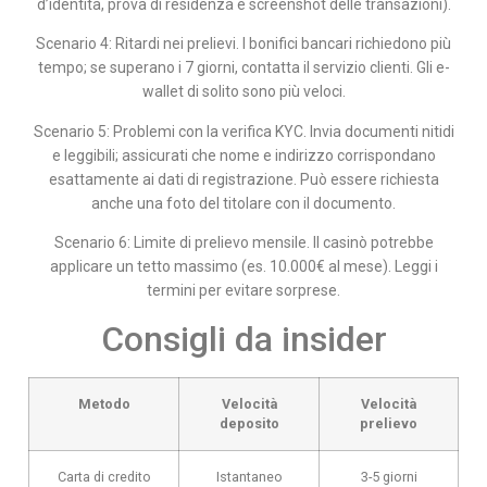
d’identità, prova di residenza e screenshot delle transazioni).
Scenario 4: Ritardi nei prelievi. I bonifici bancari richiedono più
tempo; se superano i 7 giorni, contatta il servizio clienti. Gli e-
wallet di solito sono più veloci.
Scenario 5: Problemi con la verifica KYC. Invia documenti nitidi
e leggibili; assicurati che nome e indirizzo corrispondano
esattamente ai dati di registrazione. Può essere richiesta
anche una foto del titolare con il documento.
Scenario 6: Limite di prelievo mensile. Il casinò potrebbe
applicare un tetto massimo (es. 10.000€ al mese). Leggi i
termini per evitare sorprese.
Consigli da insider
Metodo
Velocità
Velocità
deposito
prelievo
Carta di credito
Istantaneo
3-5 giorni