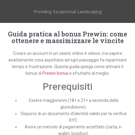
Providing Exceptional Landscaping
Guida pratica al bonus Prewin: come
ottenere e massimizzare le vincite
Creare un account in un casinò online è veloce, ma sapere
esattamente cosa aspettarsi ad ogni passaggio fa risparmiare
tempo e frustrazione. Questa guida spiega come attivare il
bonus di
Prewin bonus
e sfruttarlo al meglio.
Prerequisiti
Essere maggiorenni (18+ o 21+ a seconda della
giurisdizione).
Disporre di un documento d’identità valido per la verifica
KYC.
Avere un metodo di pagamento accettato (carta, e-
wallet, bonifico).