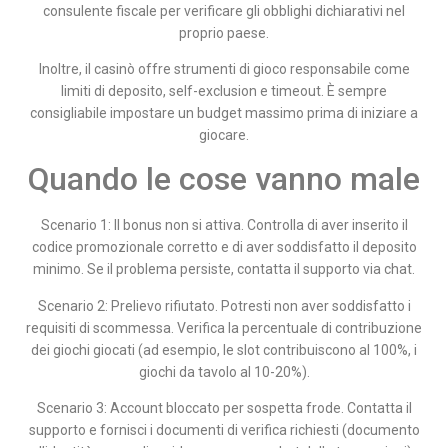
consulente fiscale per verificare gli obblighi dichiarativi nel
proprio paese.
Inoltre, il casinò offre strumenti di gioco responsabile come
limiti di deposito, self-exclusion e timeout. È sempre
consigliabile impostare un budget massimo prima di iniziare a
giocare.
Quando le cose vanno male
Scenario 1: Il bonus non si attiva. Controlla di aver inserito il
codice promozionale corretto e di aver soddisfatto il deposito
minimo. Se il problema persiste, contatta il supporto via chat.
Scenario 2: Prelievo rifiutato. Potresti non aver soddisfatto i
requisiti di scommessa. Verifica la percentuale di contribuzione
dei giochi giocati (ad esempio, le slot contribuiscono al 100%, i
giochi da tavolo al 10-20%).
Scenario 3: Account bloccato per sospetta frode. Contatta il
supporto e fornisci i documenti di verifica richiesti (documento