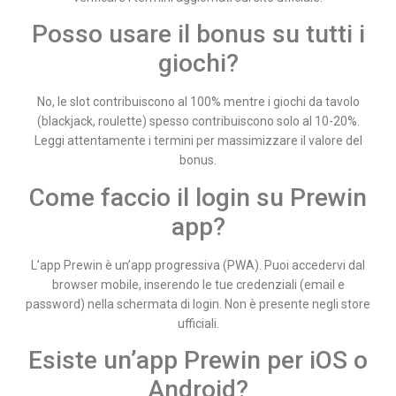
Posso usare il bonus su tutti i
giochi?
No, le slot contribuiscono al 100% mentre i giochi da tavolo
(blackjack, roulette) spesso contribuiscono solo al 10-20%.
Leggi attentamente i termini per massimizzare il valore del
bonus.
Come faccio il login su Prewin
app?
L’app Prewin è un’app progressiva (PWA). Puoi accedervi dal
browser mobile, inserendo le tue credenziali (email e
password) nella schermata di login. Non è presente negli store
ufficiali.
Esiste un’app Prewin per iOS o
Android?