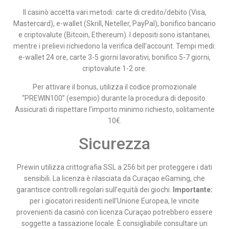
Il casinò accetta vari metodi: carte di credito/debito (Visa,
Mastercard), e-wallet (Skrill, Neteller, PayPal), bonifico bancario
e criptovalute (Bitcoin, Ethereum). I depositi sono istantanei,
mentre i prelievi richiedono la verifica dell’account. Tempi medi:
e-wallet 24 ore, carte 3-5 giorni lavorativi, bonifico 5-7 giorni,
criptovalute 1-2 ore.
Per attivare il bonus, utilizza il codice promozionale
“PREWIN100” (esempio) durante la procedura di deposito.
Assicurati di rispettare l’importo minimo richiesto, solitamente
10€.
Sicurezza
Prewin utilizza crittografia SSL a 256 bit per proteggere i dati
sensibili. La licenza è rilasciata da Curaçao eGaming, che
garantisce controlli regolari sull’equità dei giochi.
Importante:
per i giocatori residenti nell’Unione Europea, le vincite
provenienti da casinò con licenza Curaçao potrebbero essere
soggette a tassazione locale. È consigliabile consultare un