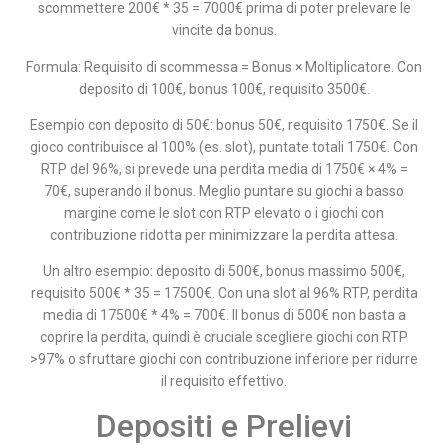
scommettere 200€ * 35 = 7000€ prima di poter prelevare le
vincite da bonus.
Formula: Requisito di scommessa = Bonus × Moltiplicatore. Con
deposito di 100€, bonus 100€, requisito 3500€.
Esempio con deposito di 50€: bonus 50€, requisito 1750€. Se il
gioco contribuisce al 100% (es. slot), puntate totali 1750€. Con
RTP del 96%, si prevede una perdita media di 1750€ × 4% =
70€, superando il bonus. Meglio puntare su giochi a basso
margine come le slot con RTP elevato o i giochi con
contribuzione ridotta per minimizzare la perdita attesa.
Un altro esempio: deposito di 500€, bonus massimo 500€,
requisito 500€ * 35 = 17500€. Con una slot al 96% RTP, perdita
media di 17500€ * 4% = 700€. Il bonus di 500€ non basta a
coprire la perdita, quindi è cruciale scegliere giochi con RTP
>97% o sfruttare giochi con contribuzione inferiore per ridurre
il requisito effettivo.
Depositi e Prelievi