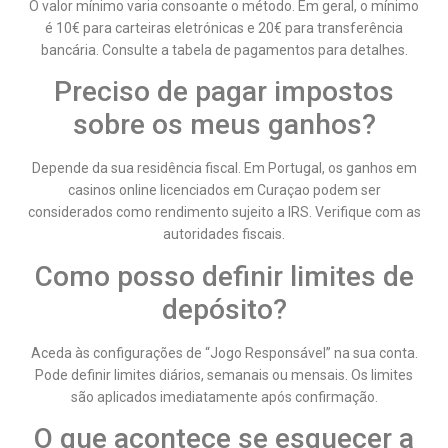
O valor mínimo varia consoante o método. Em geral, o mínimo
é 10€ para carteiras eletrónicas e 20€ para transferência
bancária. Consulte a tabela de pagamentos para detalhes.
Preciso de pagar impostos
sobre os meus ganhos?
Depende da sua residência fiscal. Em Portugal, os ganhos em
casinos online licenciados em Curaçao podem ser
considerados como rendimento sujeito a IRS. Verifique com as
autoridades fiscais.
Como posso definir limites de
depósito?
Aceda às configurações de “Jogo Responsável” na sua conta.
Pode definir limites diários, semanais ou mensais. Os limites
são aplicados imediatamente após confirmação.
O que acontece se esquecer a