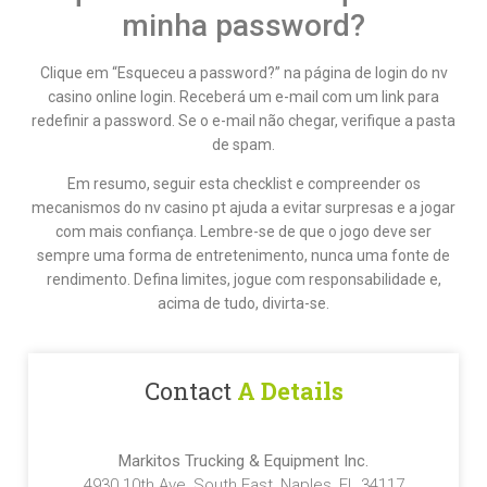
minha password?
Clique em “Esqueceu a password?” na página de login do nv
casino online login. Receberá um e-mail com um link para
redefinir a password. Se o e-mail não chegar, verifique a pasta
de spam.
Em resumo, seguir esta checklist e compreender os
mecanismos do nv casino pt ajuda a evitar surpresas e a jogar
com mais confiança. Lembre-se de que o jogo deve ser
sempre uma forma de entretenimento, nunca uma fonte de
rendimento. Defina limites, jogue com responsabilidade e,
acima de tudo, divirta-se.
Contact
A Details
Markitos Trucking & Equipment Inc.
4930 10th Ave, South East, Naples, FL 34117