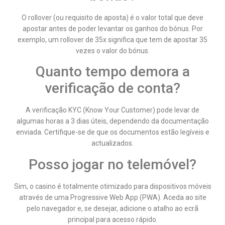
O rollover (ou requisito de aposta) é o valor total que deve
apostar antes de poder levantar os ganhos do bónus. Por
exemplo, um rollover de 35x significa que tem de apostar 35
vezes o valor do bónus.
Quanto tempo demora a
verificação de conta?
A verificação KYC (Know Your Customer) pode levar de
algumas horas a 3 dias úteis, dependendo da documentação
enviada. Certifique-se de que os documentos estão legíveis e
actualizados.
Posso jogar no telemóvel?
Sim, o casino é totalmente otimizado para dispositivos móveis
através de uma Progressive Web App (PWA). Aceda ao site
pelo navegador e, se desejar, adicione o atalho ao ecrã
principal para acesso rápido.