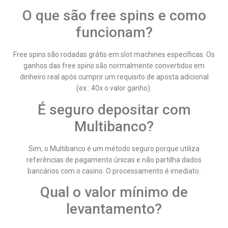
O que são free spins e como
funcionam?
Free spins são rodadas grátis em slot machines específicas. Os
ganhos das free spins são normalmente convertidos em
dinheiro real após cumprir um requisito de aposta adicional
(ex.: 40x o valor ganho).
É seguro depositar com
Multibanco?
Sim, o Multibanco é um método seguro porque utiliza
referências de pagamento únicas e não partilha dados
bancários com o casino. O processamento é imediato.
Qual o valor mínimo de
levantamento?