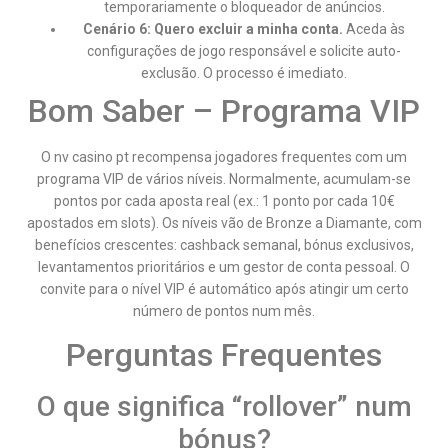
temporariamente o bloqueador de anúncios.
Cenário 6: Quero excluir a minha conta.
Aceda às
configurações de jogo responsável e solicite auto-
exclusão. O processo é imediato.
Bom Saber – Programa VIP
O nv casino pt recompensa jogadores frequentes com um
programa VIP de vários níveis. Normalmente, acumulam-se
pontos por cada aposta real (ex.: 1 ponto por cada 10€
apostados em slots). Os níveis vão de Bronze a Diamante, com
benefícios crescentes: cashback semanal, bónus exclusivos,
levantamentos prioritários e um gestor de conta pessoal. O
convite para o nível VIP é automático após atingir um certo
número de pontos num mês.
Perguntas Frequentes
O que significa “rollover” num
bónus?