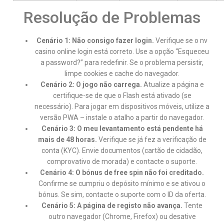
Resolução de Problemas
Cenário 1: Não consigo fazer login.
Verifique se o nv
casino online login está correto. Use a opção “Esqueceu
a password?” para redefinir. Se o problema persistir,
limpe cookies e cache do navegador.
Cenário 2: O jogo não carrega.
Atualize a página e
certifique-se de que o Flash está ativado (se
necessário). Para jogar em dispositivos móveis, utilize a
versão PWA – instale o atalho a partir do navegador.
Cenário 3: O meu levantamento está pendente há
mais de 48 horas.
Verifique se já fez a verificação de
conta (KYC). Envie documentos (cartão de cidadão,
comprovativo de morada) e contacte o suporte.
Cenário 4: O bónus de free spin não foi creditado.
Confirme se cumpriu o depósito mínimo e se ativou o
bónus. Se sim, contacte o suporte com o ID da oferta.
Cenário 5: A página de registo não avança.
Tente
outro navegador (Chrome, Firefox) ou desative