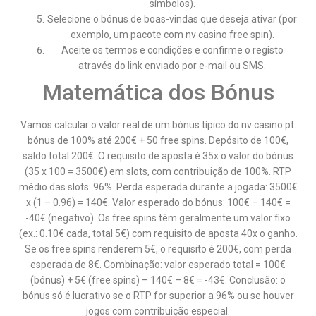
símbolos).
Selecione o bónus de boas-vindas que deseja ativar (por
exemplo, um pacote com nv casino free spin).
Aceite os termos e condições e confirme o registo
através do link enviado por e-mail ou SMS.
Matemática dos Bónus
Vamos calcular o valor real de um bónus típico do nv casino pt:
bónus de 100% até 200€ + 50 free spins. Depósito de 100€,
saldo total 200€. O requisito de aposta é 35x o valor do bónus
(35 x 100 = 3500€) em slots, com contribuição de 100%. RTP
médio das slots: 96%. Perda esperada durante a jogada: 3500€
x (1 – 0.96) = 140€. Valor esperado do bónus: 100€ – 140€ =
-40€ (negativo). Os free spins têm geralmente um valor fixo
(ex.: 0.10€ cada, total 5€) com requisito de aposta 40x o ganho.
Se os free spins renderem 5€, o requisito é 200€, com perda
esperada de 8€. Combinação: valor esperado total = 100€
(bónus) + 5€ (free spins) – 140€ – 8€ = -43€. Conclusão: o
bónus só é lucrativo se o RTP for superior a 96% ou se houver
jogos com contribuição especial.