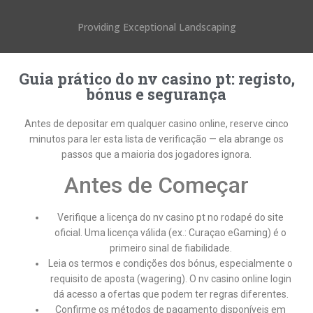
Providing Exceptional Landscaping
Guia prático do nv casino pt: registo,
bónus e segurança
Antes de depositar em qualquer casino online, reserve cinco
minutos para ler esta lista de verificação — ela abrange os
passos que a maioria dos jogadores ignora.
Antes de Começar
Verifique a licença do nv casino pt no rodapé do site
oficial. Uma licença válida (ex.: Curaçao eGaming) é o
primeiro sinal de fiabilidade.
Leia os termos e condições dos bónus, especialmente o
requisito de aposta (wagering). O nv casino online login
dá acesso a ofertas que podem ter regras diferentes.
Confirme os métodos de pagamento disponíveis em