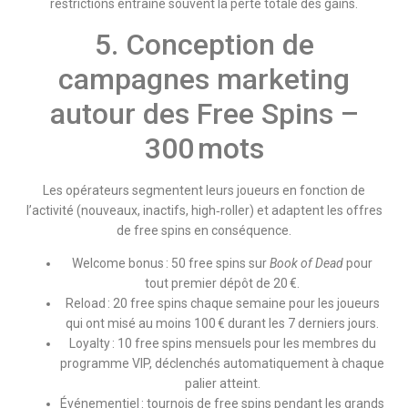
restrictions entraîne souvent la perte totale des gains.
5. Conception de
campagnes marketing
autour des Free Spins –
300 mots
Les opérateurs segmentent leurs joueurs en fonction de
l’activité (nouveaux, inactifs, high‑roller) et adaptent les offres
de free spins en conséquence.
Welcome bonus : 50 free spins sur
Book of Dead
pour
tout premier dépôt de 20 €.
Reload : 20 free spins chaque semaine pour les joueurs
qui ont misé au moins 100 € durant les 7 derniers jours.
Loyalty : 10 free spins mensuels pour les membres du
programme VIP, déclenchés automatiquement à chaque
palier atteint.
Événementiel : tournois de free spins pendant les grands