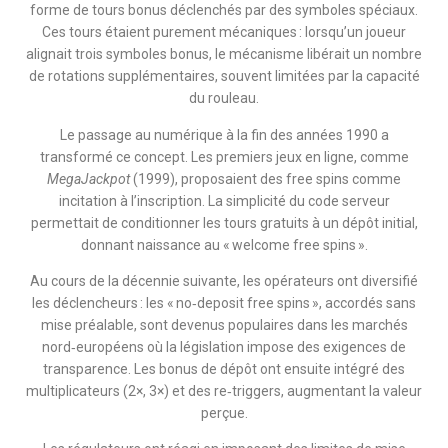
forme de tours bonus déclenchés par des symboles spéciaux.
Ces tours étaient purement mécaniques : lorsqu’un joueur
alignait trois symboles bonus, le mécanisme libérait un nombre
de rotations supplémentaires, souvent limitées par la capacité
du rouleau.
Le passage au numérique à la fin des années 1990 a
transformé ce concept. Les premiers jeux en ligne, comme
MegaJackpot
(1999), proposaient des free spins comme
incitation à l’inscription. La simplicité du code serveur
permettait de conditionner les tours gratuits à un dépôt initial,
donnant naissance au « welcome free spins ».
Au cours de la décennie suivante, les opérateurs ont diversifié
les déclencheurs : les « no‑deposit free spins », accordés sans
mise préalable, sont devenus populaires dans les marchés
nord‑européens où la législation impose des exigences de
transparence. Les bonus de dépôt ont ensuite intégré des
multiplicateurs (2×, 3×) et des re‑triggers, augmentant la valeur
perçue.