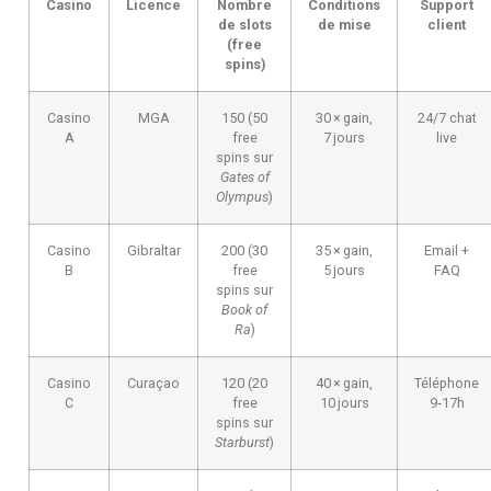
Casino
Licence
Nombre
Conditions
Support
de slots
de mise
client
(free
spins)
Casino
MGA
150 (50
30 × gain,
24/7 chat
A
free
7 jours
live
spins sur
Gates of
Olympus
)
Casino
Gibraltar
200 (30
35 × gain,
Email +
B
free
5 jours
FAQ
spins sur
Book of
Ra
)
Casino
Curaçao
120 (20
40 × gain,
Téléphone
C
free
10 jours
9‑17h
spins sur
Starburst
)