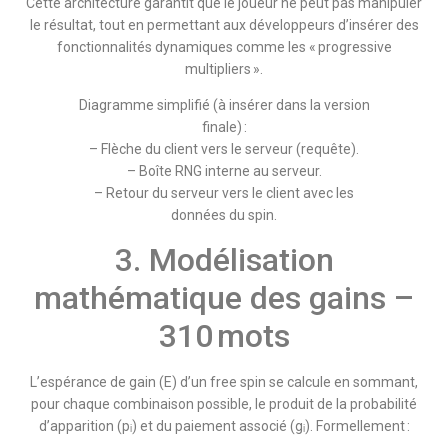
Cette architecture garantit que le joueur ne peut pas manipuler
le résultat, tout en permettant aux développeurs d’insérer des
fonctionnalités dynamiques comme les « progressive
multipliers ».
Diagramme simplifié (à insérer dans la version
finale) :
– Flèche du client vers le serveur (requête).
– Boîte RNG interne au serveur.
– Retour du serveur vers le client avec les
données du spin.
3. Modélisation
mathématique des gains –
310 mots
L’espérance de gain (E) d’un free spin se calcule en sommant,
pour chaque combinaison possible, le produit de la probabilité
d’apparition (pᵢ) et du paiement associé (gᵢ). Formellement :