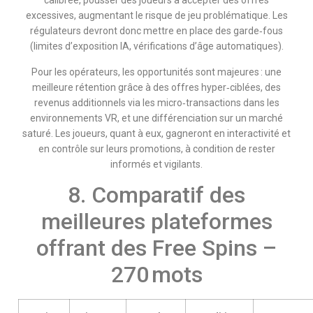
calibrée, pousser des joueurs à accepter des offres
excessives, augmentant le risque de jeu problématique. Les
régulateurs devront donc mettre en place des garde‑fous
(limites d’exposition IA, vérifications d’âge automatiques).
Pour les opérateurs, les opportunités sont majeures : une
meilleure rétention grâce à des offres hyper‑ciblées, des
revenus additionnels via les micro‑transactions dans les
environnements VR, et une différenciation sur un marché
saturé. Les joueurs, quant à eux, gagneront en interactivité et
en contrôle sur leurs promotions, à condition de rester
informés et vigilants.
8. Comparatif des
meilleures plateformes
offrant des Free Spins –
270 mots