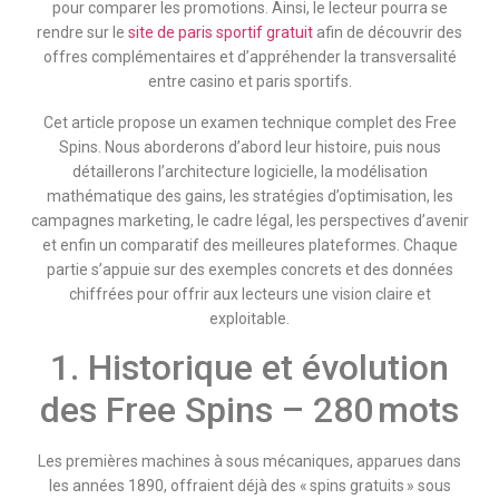
pour comparer les promotions. Ainsi, le lecteur pourra se
rendre sur le
site de paris sportif gratuit
afin de découvrir des
offres complémentaires et d’appréhender la transversalité
entre casino et paris sportifs.
Cet article propose un examen technique complet des Free
Spins. Nous aborderons d’abord leur histoire, puis nous
détaillerons l’architecture logicielle, la modélisation
mathématique des gains, les stratégies d’optimisation, les
campagnes marketing, le cadre légal, les perspectives d’avenir
et enfin un comparatif des meilleures plateformes. Chaque
partie s’appuie sur des exemples concrets et des données
chiffrées pour offrir aux lecteurs une vision claire et
exploitable.
1. Historique et évolution
des Free Spins – 280 mots
Les premières machines à sous mécaniques, apparues dans
les années 1890, offraient déjà des « spins gratuits » sous