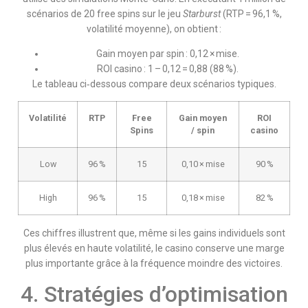
scénarios de 20 free spins sur le jeu
Starburst
(RTP = 96,1 %,
volatilité moyenne), on obtient :
Gain moyen par spin : 0,12 × mise.
ROI casino : 1 – 0,12 = 0,88 (88 %).
Le tableau ci‑dessous compare deux scénarios typiques.
Volatilité
RTP
Free
Gain moyen
ROI
Spins
/ spin
casino
Low
96 %
15
0,10 × mise
90 %
High
96 %
15
0,18 × mise
82 %
Ces chiffres illustrent que, même si les gains individuels sont
plus élevés en haute volatilité, le casino conserve une marge
plus importante grâce à la fréquence moindre des victoires.
4. Stratégies d’optimisation