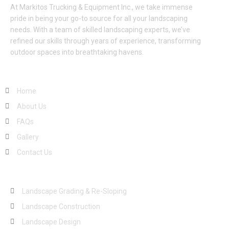
At Markitos Trucking & Equipment Inc., we take immense
pride in being your go-to source for all your landscaping
needs. With a team of skilled landscaping experts, we’ve
refined our skills through years of experience, transforming
outdoor spaces into breathtaking havens.
Navigation
Home
About Us
FAQs
Gallery
Contact Us
Services
Landscape Grading & Re-Sloping
Landscape Construction
Landscape Design