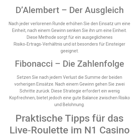
D’Alembert – Der Ausgleich
Nach jeder verlorenen Runde erhöhen Sie den Einsatz um eine
Einheit, nach einem Gewinn senken Sie ihn um eine Einheit.
Diese Methode sorgt für ein ausgeglichenes
Risiko‑Ertrags‑Verhältnis und ist besonders für Einsteiger
geeignet.
Fibonacci – Die Zahlenfolge
Setzen Sie nach jedem Verlust die Summe der beiden
vorherigen Einsätze. Nach einem Gewinn gehen Sie zwei
Schritte zurück. Diese Strategie erfordert ein wenig
Kopfrechnen, bietet jedoch eine gute Balance zwischen Risiko
und Belohnung.
Praktische Tipps für das
Live‑Roulette im N1 Casino