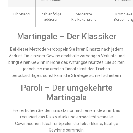
Fibonacci
Zahlenfolge
Moderate
Komplexe
addieren
Risikokontrolle
Berechnun
Martingale – Der Klassiker
Bei dieser Methode verdoppeln Sie Ihren Einsatz nach jedem
Verlust. Ein einziger Gewinn deckt alle vorherigen Verluste und
bringt einen Gewinn in Höhe des Anfangseinsatzes. Sie sollten
jedoch ein maximales Einsatzlimit des Tisches
berücksichtigen, sonst kann die Strategie schnell scheitern.
Paroli – Der umgekehrte
Martingale
Hier erhöhen Sie den Einsatz nur nach einem Gewinn. Das
reduziert das Risiko stark und ermöglicht schnelle
Gewinnserien. Ideal für Spieler, die lieber kleine, häufige
Gewinne sammeln.