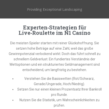
Providing Exceptional Landscaping
Experten‑Strategien für
Live‑Roulette im N1 Casino
Die meisten Spieler starten mit reiner Glückshoffnung. Sie
setzen hohe Beträge auf eine Zahl, weil das große
Gewinnpotenzial verlockend wirkt. Doch das führt schnell zu
schnellem Geldverlust. Ein fundiertes Verständnis der
Wettoptionen und ein strukturiertes Geldmanagement sind
entscheidend, um langfristig zu bestehen.
Verstehen Sie die Basiswetten (Rot/Schwarz,
Gerade/Ungerade, Hoch/Niedrig).
Setzen Sie nur einen kleinen Prozentsatz Ihrer Bankroll
pro Runde.
Nutzen Sie die Statistik, um Wahrscheinlichkeiten zu
prüfen.