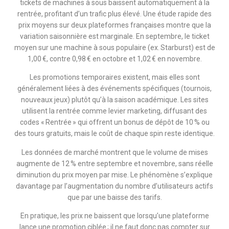
tickets de machines à sous baissent automatiquement à la
rentrée, profitant d’un trafic plus élevé. Une étude rapide des
prix moyens sur deux plateformes françaises montre que la
variation saisonnière est marginale. En septembre, le ticket
moyen sur une machine à sous populaire (ex. Starburst) est de
1,00 €, contre 0,98 € en octobre et 1,02 € en novembre.
Les promotions temporaires existent, mais elles sont
généralement liées à des événements spécifiques (tournois,
nouveaux jeux) plutôt qu’à la saison académique. Les sites
utilisent la rentrée comme levier marketing, diffusant des
codes « Rentrée » qui offrent un bonus de dépôt de 10 % ou
des tours gratuits, mais le coût de chaque spin reste identique.
Les données de marché montrent que le volume de mises
augmente de 12 % entre septembre et novembre, sans réelle
diminution du prix moyen par mise. Le phénomène s’explique
davantage par l’augmentation du nombre d’utilisateurs actifs
que par une baisse des tarifs.
En pratique, les prix ne baissent que lorsqu’une plateforme
lance une promotion ciblée ; il ne faut donc pas compter sur