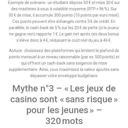
Exemple de scénario : un étudiant dépose 50 € et mise 30 € sur
des machines à sous à volatilité moyenne (RTP ≈ 96 %). Sur
30 € de mise, il accumule 300 points (10 points par euro misé).
Ces points peuvent être échangés contre 3 € de crédit. En
parallèle, le cash‑back de 5 % sur les 20 € de perte (si le joueur
ne gagne rien) rapporte 1 €. Le gain net après ces deux bonus
s’élève donc à 4 €, réduisant le coût réel du jeu à 46 €.
Astuce : choisissez des plateformes qui limitent le plafond de
points mensuel à un niveau raisonnable (par ex. 500 points) et
qui offrent un cash‑back sans exigence de mise
supplémentaire. Ainsi, vous maximisez la valeur ajoutée sans
dépasser votre enveloppe budgétaire.
Mythe n°3 – « Les jeux de
casino sont « sans risque »
pour les jeunes » –
320 mots