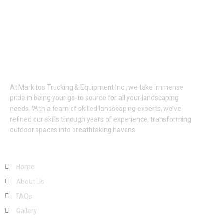
Contact us
About Us
At Markitos Trucking & Equipment Inc., we take immense
pride in being your go-to source for all your landscaping
needs. With a team of skilled landscaping experts, we’ve
refined our skills through years of experience, transforming
outdoor spaces into breathtaking havens.
Navigation
Home
About Us
FAQs
Gallery