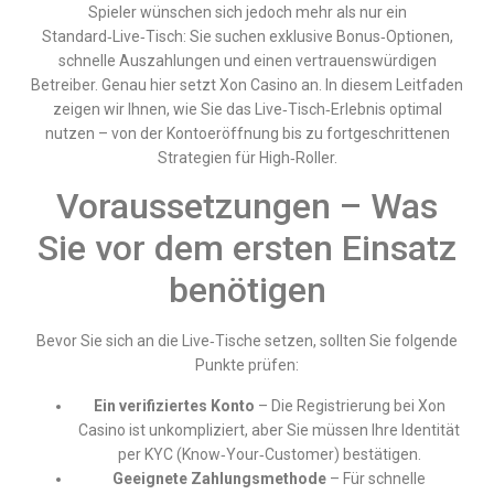
Spieler wünschen sich jedoch mehr als nur ein
Standard‑Live‑Tisch: Sie suchen exklusive Bonus‑Optionen,
schnelle Auszahlungen und einen vertrauenswürdigen
Betreiber. Genau hier setzt Xon Casino an. In diesem Leitfaden
zeigen wir Ihnen, wie Sie das Live‑Tisch‑Erlebnis optimal
nutzen – von der Kontoeröffnung bis zu fortgeschrittenen
Strategien für High‑Roller.
Voraussetzungen – Was
Sie vor dem ersten Einsatz
benötigen
Bevor Sie sich an die Live‑Tische setzen, sollten Sie folgende
Punkte prüfen:
Ein verifiziertes Konto
– Die Registrierung bei Xon
Casino ist unkompliziert, aber Sie müssen Ihre Identität
per KYC (Know‑Your‑Customer) bestätigen.
Geeignete Zahlungsmethode
– Für schnelle