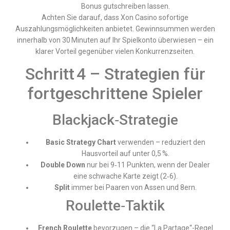
Bonus gutschreiben lassen.
Achten Sie darauf, dass Xon Casino sofortige
Auszahlungsmöglichkeiten anbietet. Gewinnsummen werden
innerhalb von 30 Minuten auf Ihr Spielkonto überwiesen – ein
klarer Vorteil gegenüber vielen Konkurrenzseiten.
Schritt 4 – Strategien für
fortgeschrittene Spieler
Blackjack‑Strategie
Basic Strategy Chart
verwenden – reduziert den
Hausvorteil auf unter 0,5 %.
Double Down
nur bei 9‑11 Punkten, wenn der Dealer
eine schwache Karte zeigt (2‑6).
Split
immer bei Paaren von Assen und 8ern.
Roulette‑Taktik
French Roulette
bevorzugen – die “La Partage“-Regel