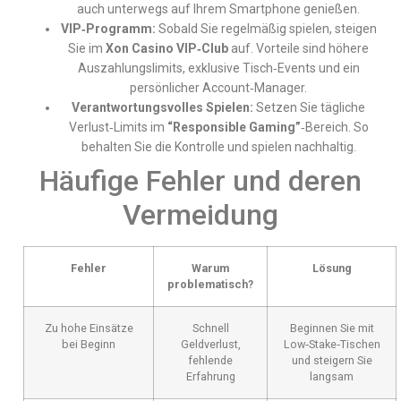
auch unterwegs auf Ihrem Smartphone genießen.
VIP‑Programm:
Sobald Sie regelmäßig spielen, steigen
Sie im
Xon Casino VIP‑Club
auf. Vorteile sind höhere
Auszahlungslimits, exklusive Tisch‑Events und ein
persönlicher Account‑Manager.
Verantwortungsvolles Spielen:
Setzen Sie tägliche
Verlust‑Limits im
“Responsible Gaming”
‑Bereich. So
behalten Sie die Kontrolle und spielen nachhaltig.
Häufige Fehler und deren
Vermeidung
Fehler
Warum
Lösung
problematisch?
Zu hohe Einsätze
Schnell
Beginnen Sie mit
bei Beginn
Geldverlust,
Low‑Stake‑Tischen
fehlende
und steigern Sie
Erfahrung
langsam