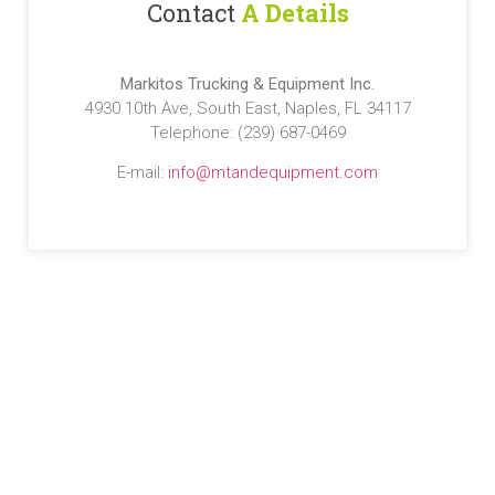
Contact
A Details
Markitos Trucking & Equipment Inc.
4930 10th Ave, South East, Naples, FL 34117
Telephone: (239) 687-0469
E-mail:
info@mtandequipment.com
We Offer Fresh Landscapes for Your Outdoor Experience!
Contact Us To Grow Your Landscapes With Our Help Today.
Make Appointment