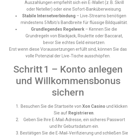
Auszahlungen empfiehlt sich ein E‑Wallet (z. B. Skrill
oder Neteller) oder eine Sofort‑Banküberweisung.
Stabile Internetverbindung
– Live‑Streams benötigen
mindestens 5 Mbit/s Bandbreite für flüssige Bildqualität.
Grundlegendes Regelwerk
– Kennen Sie die
Grundregeln von Blackjack, Roulette oder Baccarat,
bevor Sie echtes Geld einsetzen.
Erst wenn diese Voraussetzungen erfüllt sind, können Sie das
volle Potenzial der Live‑Tische ausschöpfen.
Schritt 1 – Konto anlegen
und Willkommensbonus
sichern
Besuchen Sie die Startseite von
Xon Casino
und klicken
Sie auf
Registrieren
.
Geben Sie Ihre E‑Mail‑Adresse, ein sicheres Passwort
und Ihr Geburtsdatum ein.
Bestätigen Sie die E‑Mail‑Verifizierung und schließen Sie