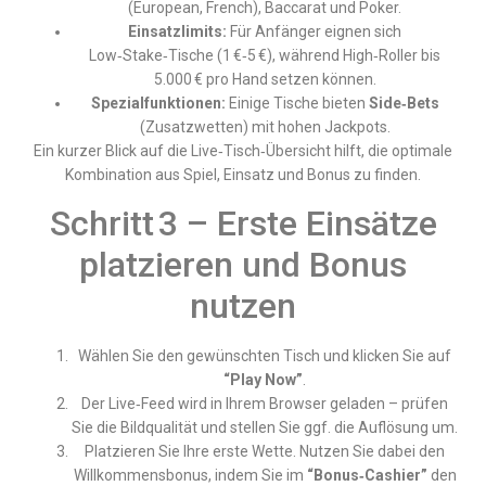
(European, French), Baccarat und Poker.
Einsatzlimits:
Für Anfänger eignen sich
Low‑Stake‑Tische (1 €‑5 €), während High‑Roller bis
5.000 € pro Hand setzen können.
Spezialfunktionen:
Einige Tische bieten
Side‑Bets
(Zusatzwetten) mit hohen Jackpots.
Ein kurzer Blick auf die Live‑Tisch‑Übersicht hilft, die optimale
Kombination aus Spiel, Einsatz und Bonus zu finden.
Schritt 3 – Erste Einsätze
platzieren und Bonus
nutzen
Wählen Sie den gewünschten Tisch und klicken Sie auf
“Play Now”
.
Der Live‑Feed wird in Ihrem Browser geladen – prüfen
Sie die Bildqualität und stellen Sie ggf. die Auflösung um.
Platzieren Sie Ihre erste Wette. Nutzen Sie dabei den
Willkommensbonus, indem Sie im
“Bonus‑Cashier”
den