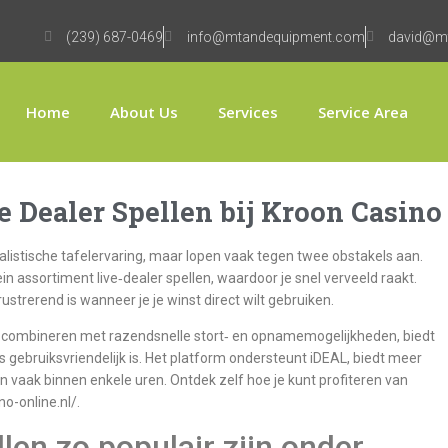
(239) 687-0469
info@mtandequipment.com
david@m
Home
About Us
Services
Service Area
e Dealer Spellen bij Kroon Casino
listische tafelervaring, maar lopen vaak tegen twee obstakels aan.
 assortiment live‑dealer spellen, waardoor je snel verveeld raakt.
trerend is wanneer je je winst direct wilt gebruiken.
len combineren met razendsnelle stort‑ en opnamemogelijkheden, biedt
 gebruiksvriendelijk is. Het platform ondersteunt iDEAL, biedt meer
n vaak binnen enkele uren. Ontdek zelf hoe je kunt profiteren van
no-online.nl/.
len zo populair zijn onder