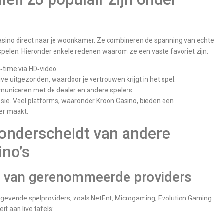
 casino direct naar je woonkamer. Ze combineren de spanning van echte
spelen. Hieronder enkele redenen waarom ze een vaste favoriet zijn:
l‑time via HD‑video.
ive uitgezonden, waardoor je vertrouwen krijgt in het spel.
municeren met de dealer en andere spelers.
essie. Veel platforms, waaronder Kroon Casino, bieden een
her maakt.
onderscheidt van andere
ino’s
d van gerenommeerde providers
evende spelproviders, zoals NetEnt, Microgaming, Evolution Gaming
it aan live tafels: