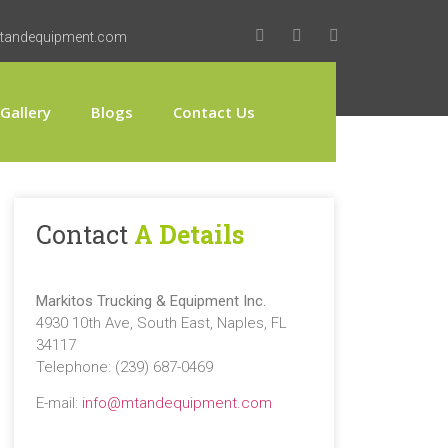
tandequipment.com
Gallery
Blogs
Contact Us
Contact
A Details
Markitos Trucking & Equipment Inc.
4930 10th Ave, South East, Naples, FL
34117
Telephone: (239) 687-0469
E-mail:
info@mtandequipment.com