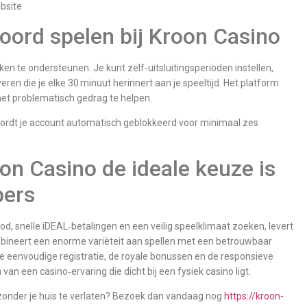
bsite
oord spelen bij Kroon Casino
n te ondersteunen. Je kunt zelf‑uitsluitingsperioden instellen,
eren die je elke 30 minuut herinnert aan je speeltijd. Het platform
et problematisch gedrag te helpen.
 wordt je account automatisch geblokkeerd voor minimaal zes
n Casino de ideale keuze is
bers
od, snelle iDEAL‑betalingen en een veilig speelklimaat zoeken, levert
bineert een enorme variëteit aan spellen met een betrouwbaar
de eenvoudige registratie, de royale bonussen en de responsieve
van een casino‑ervaring die dicht bij een fysiek casino ligt.
 zonder je huis te verlaten? Bezoek dan vandaag nog
https://kroon-