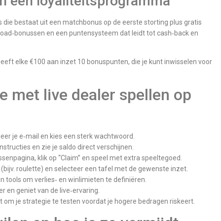
n een loyaliteitsprogramma
ie bestaat uit een matchbonus op de eerste storting plus gratis
reload‑bonussen en een puntensysteem dat leidt tot cash‑back en
eft elke €100 aan inzet 10 bonuspunten, die je kunt inwisselen voor
e met live dealer spellen op
fieer je e‑mail en kies een sterk wachtwoord.
structies en zie je saldo direct verschijnen.
enpagina, klik op “Claim” en speel met extra speeltegoed.
(bijv. roulette) en selecteer een tafel met de gewenste inzet.
n tools om verlies‑ en winlimieten te definiëren.
er en geniet van de live‑ervaring.
 om je strategie te testen voordat je hogere bedragen riskeert.