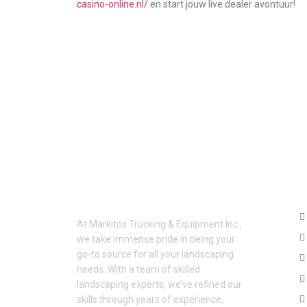
casino-online.nl/
en start jouw live dealer avontuur!
We Offer Fresh Landscapes for Yo
To Grow Your Landscapes With Our
N
About Us
At Markitos Trucking & Equipment Inc.,
we take immense pride in being your
go-to source for all your landscaping
needs. With a team of skilled
landscaping experts, we’ve refined our
skills through years of experience,