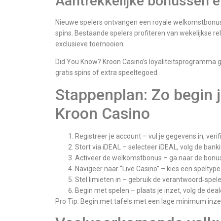
Aantrekkelijke bonussen e
Nieuwe spelers ontvangen een royale welkomstbonus d
spins. Bestaande spelers profiteren van wekelijkse 
exclusieve toernooien.
Did You Know? Kroon Casino’s loyaliteitsprogramma ge
gratis spins of extra speeltegoed.
Stappenplan: Zo begin j
Kroon Casino
Registreer je account – vul je gegevens in, veri
Stort via iDEAL – selecteer iDEAL, volg de bankin
Activeer de welkomstbonus – ga naar de bonuss
Navigeer naar “Live Casino” – kies een speltype 
Stel limieten in – gebruik de verantwoord‑spele
Begin met spelen – plaats je inzet, volg de deal
Pro Tip: Begin met tafels met een lage minimum inzet