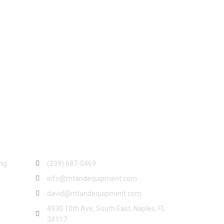
ake Appointment
Contact us
Contact
ng
(239) 687-0469
info@mtandequipment.com
david@mtandequipment.com
4930 10th Ave, South East, Naples, FL
34117