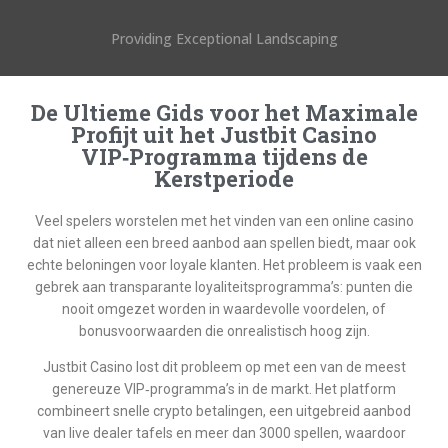
Providing Exceptional Landscaping
De Ultieme Gids voor het Maximale
Profijt uit het Justbit Casino
VIP‑Programma tijdens de
Kerstperiode
Veel spelers worstelen met het vinden van een online casino
dat niet alleen een breed aanbod aan spellen biedt, maar ook
echte beloningen voor loyale klanten. Het probleem is vaak een
gebrek aan transparante loyaliteitsprogramma’s: punten die
nooit omgezet worden in waardevolle voordelen, of
bonusvoorwaarden die onrealistisch hoog zijn.
Justbit Casino lost dit probleem op met een van de meest
genereuze VIP‑programma’s in de markt. Het platform
combineert snelle crypto betalingen, een uitgebreid aanbod
van live dealer tafels en meer dan 3000 spellen, waardoor