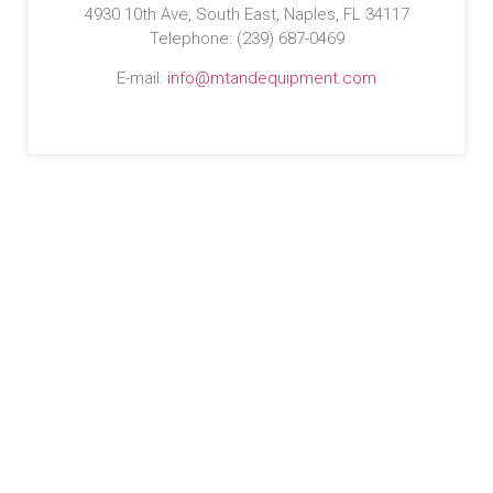
4930 10th Ave, South East, Naples, FL 34117
Telephone: (239) 687-0469
E-mail:
info@mtandequipment.com
We Offer Fresh Landscapes for Your Outdoor Experience!
Contact Us To Grow Your Landscapes With Our Help Today.
Make Appointment
Contact us