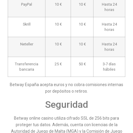
PayPal
10 €
10 €
Hasta 24
horas
Skrill
10 €
10 €
Hasta 24
horas
Neteller
10 €
10 €
Hasta 24
horas
Transferencia
25 €
50 €
3-7 días
bancaria
hábiles
Betway España acepta euros y no cobra comisiones internas
por depósitos o retiros.
Seguridad
Betway online casino utiliza cifrado SSL de 256 bits para
proteger tus datos. Además, cuenta con licencias de la
Autoridad de Juego de Malta (MGA) y la Comisión de Juego