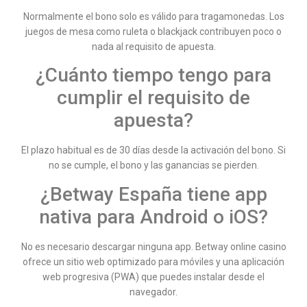
Normalmente el bono solo es válido para tragamonedas. Los
juegos de mesa como ruleta o blackjack contribuyen poco o
nada al requisito de apuesta.
¿Cuánto tiempo tengo para
cumplir el requisito de
apuesta?
El plazo habitual es de 30 días desde la activación del bono. Si
no se cumple, el bono y las ganancias se pierden.
¿Betway España tiene app
nativa para Android o iOS?
No es necesario descargar ninguna app. Betway online casino
ofrece un sitio web optimizado para móviles y una aplicación
web progresiva (PWA) que puedes instalar desde el
navegador.