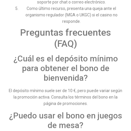
soporte por chat o correo electrónico.
Como último recurso, presenta una queja ante el
organismo regulador (MGA o UKGC) si el casino no
responde.
Preguntas frecuentes
(FAQ)
¿Cuál es el depósito mínimo
para obtener el bono de
bienvenida?
El depósito mínimo suele ser de 10 €, pero puede variar según
la promoción activa. Consulta los términos del bono en la
página de promociones.
¿Puedo usar el bono en juegos
de mesa?