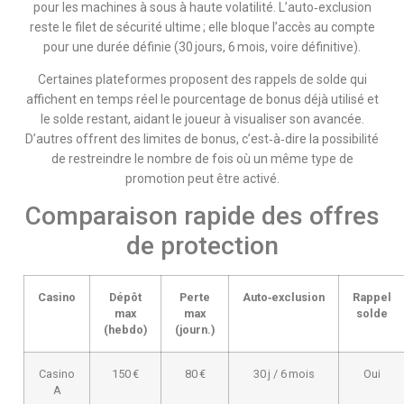
pour les machines à sous à haute volatilité. L’auto‑exclusion
reste le filet de sécurité ultime ; elle bloque l’accès au compte
pour une durée définie (30 jours, 6 mois, voire définitive).
Certaines plateformes proposent des rappels de solde qui
affichent en temps réel le pourcentage de bonus déjà utilisé et
le solde restant, aidant le joueur à visualiser son avancée.
D’autres offrent des limites de bonus, c’est‑à‑dire la possibilité
de restreindre le nombre de fois où un même type de
promotion peut être activé.
Comparaison rapide des offres
de protection
Casino
Dépôt
Perte
Auto‑exclusion
Rappel
max
max
solde
(hebdo)
(journ.)
Casino
150 €
80 €
30 j / 6 mois
Oui
A