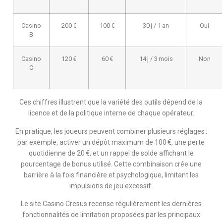
Casino
200 €
100 €
30 j / 1 an
Oui
B
Casino
120 €
60 €
14 j / 3 mois
Non
C
Ces chiffres illustrent que la variété des outils dépend de la
licence et de la politique interne de chaque opérateur.
En pratique, les joueurs peuvent combiner plusieurs réglages :
par exemple, activer un dépôt maximum de 100 €, une perte
quotidienne de 20 €, et un rappel de solde affichant le
pourcentage de bonus utilisé. Cette combinaison crée une
barrière à la fois financière et psychologique, limitant les
impulsions de jeu excessif.
Le site Casino Cresus recense régulièrement les dernières
fonctionnalités de limitation proposées par les principaux