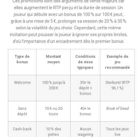
Ces promotions sont des arguments de vente majeurs car
elles augmentent le RTP perçu et la durée de session. Un
joueur qui débute avec un bonus de 100 % sur 100 € peut,
grâce à une mise de 5 €, prolonger sa session de 20 % à 30 %
selon la volatilité du jeu choisi. Cependant, cette même
incitation peut pousser le joueur à ignorer ses propres limites,
d’où l’importance d’un encadrement dès le premier bonus.
Type de
Montant
Conditions
Exemple de
bonus
moyen
de mise
jeu
typiques
recommandé
Welcome
100 % jusqu’à
30× le
Starburst
(RTP
200 €
dépôt +
96,1 %)
bonus
Sans
10 € ou 20
40× le
Book of Dead
dépôt
tours
bonus
Cash‑back
10 % des
Aucun
Tous les jeux
pertes
wagering
live