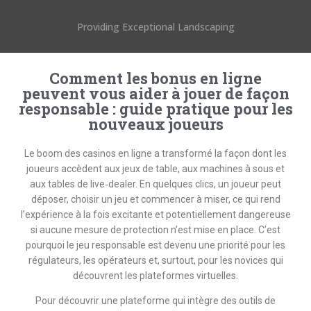
Providing Exceptional Landscaping
Comment les bonus en ligne
peuvent vous aider à jouer de façon
responsable : guide pratique pour les
nouveaux joueurs
Le boom des casinos en ligne a transformé la façon dont les
joueurs accèdent aux jeux de table, aux machines à sous et
aux tables de live‑dealer. En quelques clics, un joueur peut
déposer, choisir un jeu et commencer à miser, ce qui rend
l’expérience à la fois excitante et potentiellement dangereuse
si aucune mesure de protection n’est mise en place. C’est
pourquoi le jeu responsable est devenu une priorité pour les
régulateurs, les opérateurs et, surtout, pour les novices qui
découvrent les plateformes virtuelles.
Pour découvrir une plateforme qui intègre des outils de