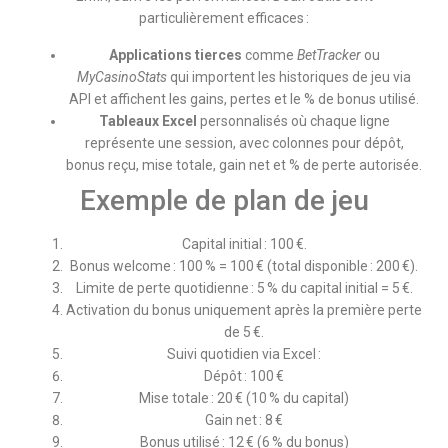
particulièrement efficaces :
Applications tierces
comme
BetTracker
ou
MyCasinoStats
qui importent les historiques de jeu via
API et affichent les gains, pertes et le % de bonus utilisé.
Tableaux Excel
personnalisés où chaque ligne
représente une session, avec colonnes pour dépôt,
bonus reçu, mise totale, gain net et % de perte autorisée.
Exemple de plan de jeu
Capital initial : 100 €.
Bonus welcome : 100 % = 100 € (total disponible : 200 €).
Limite de perte quotidienne : 5 % du capital initial = 5 €.
Activation du bonus uniquement après la première perte
de 5 €.
Suivi quotidien via Excel :
Dépôt : 100 €
Mise totale : 20 € (10 % du capital)
Gain net : 8 €
Bonus utilisé : 12 € (6 % du bonus)