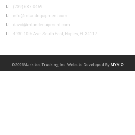
(239) 687-0469
info@mtandequipment.com
david@mtandequipment.com
4930 10th Ave, South East, Naples, FL 34117
©2026Markitos Trucking Inc. Website Developed By
MYAIO