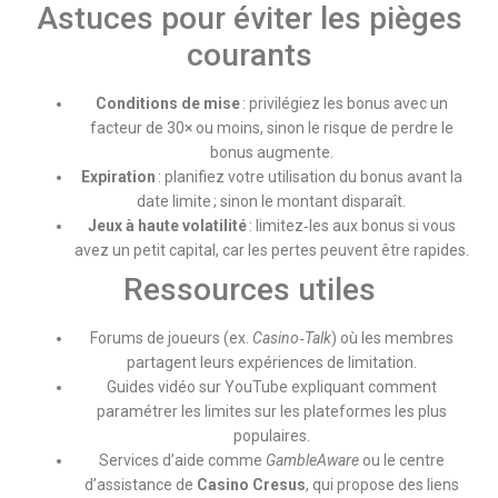
Astuces pour éviter les pièges
courants
Conditions de mise
: privilégiez les bonus avec un
facteur de 30× ou moins, sinon le risque de perdre le
bonus augmente.
Expiration
: planifiez votre utilisation du bonus avant la
date limite ; sinon le montant disparaît.
Jeux à haute volatilité
: limitez‑les aux bonus si vous
avez un petit capital, car les pertes peuvent être rapides.
Ressources utiles
Forums de joueurs (ex.
Casino‑Talk
) où les membres
partagent leurs expériences de limitation.
Guides vidéo sur YouTube expliquant comment
paramétrer les limites sur les plateformes les plus
populaires.
Services d’aide comme
GambleAware
ou le centre
d’assistance de
Casino Cresus
, qui propose des liens