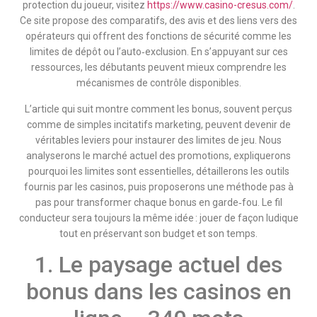
protection du joueur, visitez
https://www.casino-cresus.com/
.
Ce site propose des comparatifs, des avis et des liens vers des
opérateurs qui offrent des fonctions de sécurité comme les
limites de dépôt ou l’auto‑exclusion. En s’appuyant sur ces
ressources, les débutants peuvent mieux comprendre les
mécanismes de contrôle disponibles.
L’article qui suit montre comment les bonus, souvent perçus
comme de simples incitatifs marketing, peuvent devenir de
véritables leviers pour instaurer des limites de jeu. Nous
analyserons le marché actuel des promotions, expliquerons
pourquoi les limites sont essentielles, détaillerons les outils
fournis par les casinos, puis proposerons une méthode pas à
pas pour transformer chaque bonus en garde‑fou. Le fil
conducteur sera toujours la même idée : jouer de façon ludique
tout en préservant son budget et son temps.
1. Le paysage actuel des
bonus dans les casinos en