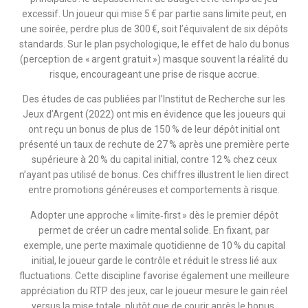
excessif. Un joueur qui mise 5 € par partie sans limite peut, en
une soirée, perdre plus de 300 €, soit l’équivalent de six dépôts
standards. Sur le plan psychologique, le effet de halo du bonus
(perception de « argent gratuit ») masque souvent la réalité du
risque, encourageant une prise de risque accrue.
Des études de cas publiées par l’Institut de Recherche sur les
Jeux d’Argent (2022) ont mis en évidence que les joueurs qui
ont reçu un bonus de plus de 150 % de leur dépôt initial ont
présenté un taux de rechute de 27 % après une première perte
supérieure à 20 % du capital initial, contre 12 % chez ceux
n’ayant pas utilisé de bonus. Ces chiffres illustrent le lien direct
entre promotions généreuses et comportements à risque.
Adopter une approche « limite‑first » dès le premier dépôt
permet de créer un cadre mental solide. En fixant, par
exemple, une perte maximale quotidienne de 10 % du capital
initial, le joueur garde le contrôle et réduit le stress lié aux
fluctuations. Cette discipline favorise également une meilleure
appréciation du RTP des jeux, car le joueur mesure le gain réel
versus la mise totale, plutôt que de courir après le bonus.