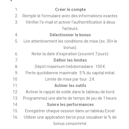
Créer le compte
Remplir le formulaire avec des informations exactes.
Vérifier l’e‑mail et activer l’authentification à deux
facteurs.
Sélectionner le bonus
Lire attentivement les conditions de mise (ex. 30× le
bonus).
Noter la date d’expiration (souvent 7 jours).
Définir les limites
Dépôt maximum hebdomadaire : 100 €.
Perte quotidienne maximale : 5 % du capital initial.
Limite de mise par tour : 2 €.
Activer les outils
Activer le rappel de solde dans le tableau de bord.
Programmez une alerte de temps de jeu de 1 heure.
Suivre les performances
Enregistrer chaque session dans un tableau Excel.
Utiliser une application tierce pour visualiser le % de
bonus consommé.