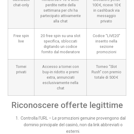
chat‑only
perdite nette della
100 €, riceve 10 €
settimana per chi ha
in cashback via
partecipato attivamente
messaggio
alla chat
privato
Free spin
20 free spin su una slot
Codice “LIVE20”
live
specifica, sbloccati
inserito nella
digitando un codice
sezione
fornito dal moderatore
promozioni
Tornei
Accesso a tornei con
Torneo “Slot
privati
buy‑in ridotto e premi
Rush” con premio
extra, annunciati
totale di 500 €
esclusivamente nella
chat
Riconoscere offerte legittime
Controlla l’URL – Le promozioni genuine provengono dal
dominio principale del casinò, non da link abbreviati o
esterni.