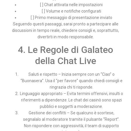
[ ] Chat attivata nelle impostazioni
[ ] Volume e notifiche configurati
[ ] Primo messaggio di presentazione inviato
Seguendo questi passaggi, sarai pronto a partecipare alle
discussioni in tempo reale, chiedere consigli e, soprattutto,
divertirti in modo responsabile.
4. Le Regole di Galateo
della Chat Live
Saluti e rispetto – Inizia sempre con un “Ciao” o
“Buonasera”. Usa il “per favore” quando chiedi consigli e
ringrazia chi ti risponde.
Linguaggio appropriato – Evita termini offensivi, insulti o
riferimenti a dipendenze. Le chat dei casinò sono spazi
pubblici e soggetti a moderazione.
Gestione dei conflitti – Se qualcuno è scortese,
segnalalo al moderatore tramite il pulsante “Report”.
Non rispondere con aggressività; il team di supporto