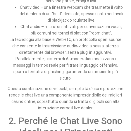
scrivono parole, emoji o link.
Chat video – una finestra webcam che trasmette il volto
del dealer o di un “host” dedicato, spesso usata nei tavoli
di blackjack o roulette live.
Chat audio – microfoni attivati per conversazioni vocali,
più comuni nei tornei di slot con “room chat”.
La tecnologia alla base è WebRTC, un protocollo open‑source
che consente la trasmissione audio‑video a bassa latenza
direttamente dal browser, senza plug‑in aggiuntivi.
Parallelamente, i sistemi di AI‑moderation analizzano i
messaggi in tempo reale per filtrare linguaggio offensivo,
spam o tentativi di phishing, garantendo un ambiente più
sicuro.
Questa combinazione di velocità, semplicità d’uso e protezione
rende le chat live una componente imprescindibile dei migliori
casino online, soprattutto quando si tratta di giochi con alta
interazione come il live dealer.
2. Perché le Chat Live Sono