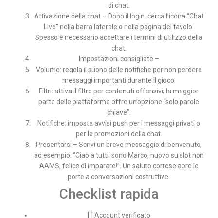
di chat.
Attivazione della chat – Dopo il login, cerca l’icona “Chat
Live” nella barra laterale o nella pagina del tavolo.
Spesso è necessario accettare i termini di utilizzo della
chat.
Impostazioni consigliate –
Volume: regola il suono delle notifiche per non perdere
messaggi importanti durante il gioco.
Filtri: attiva il filtro per contenuti offensivi; la maggior
parte delle piattaforme offre un’opzione “solo parole
chiave”.
Notifiche: imposta avvisi push per i messaggi privati o
per le promozioni della chat.
Presentarsi – Scrivi un breve messaggio di benvenuto,
ad esempio: “Ciao a tutti, sono Marco, nuovo su slot non
AAMS, felice di imparare!”. Un saluto cortese apre le
porte a conversazioni costruttive.
Checklist rapida
[ ] Account verificato