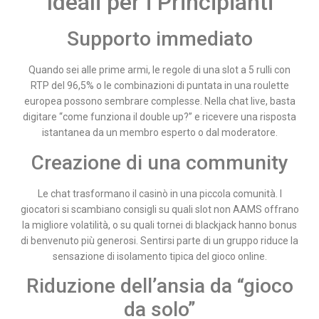
Ideali per i Principianti
Supporto immediato
Quando sei alle prime armi, le regole di una slot a 5 rulli con
RTP del 96,5% o le combinazioni di puntata in una roulette
europea possono sembrare complesse. Nella chat live, basta
digitare “come funziona il double up?” e ricevere una risposta
istantanea da un membro esperto o dal moderatore.
Creazione di una community
Le chat trasformano il casinò in una piccola comunità. I
giocatori si scambiano consigli su quali slot non AAMS offrano
la migliore volatilità, o su quali tornei di blackjack hanno bonus
di benvenuto più generosi. Sentirsi parte di un gruppo riduce la
sensazione di isolamento tipica del gioco online.
Riduzione dell’ansia da “gioco
da solo”