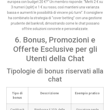
europea con budget 20 €?” Un membro risponde: “Metti 2 € su
3 numeri (split) e 1 € su rosso; così mantieni una varianza
bassa e aumenti le possibilità di vincere più turni”. Il consigliere
ha combinato la strategia di “cover betting” con una gestione
prudente del bankroll, dimostrando come le chat possano
offrire soluzioni concrete e personalizzate.
6. Bonus, Promozioni e
Offerte Esclusive per gli
Utenti della Chat
Tipologie di bonus riservati alla
chat
Tipo di
Descrizione
Esempio pratico
bonus
Cashback
Rimborsa il 10 % delle
Giocatore perde