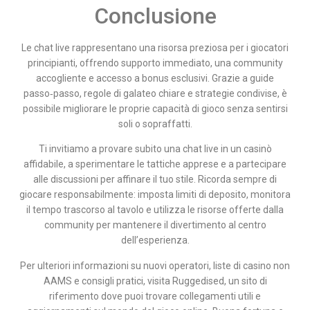
Conclusione
Le chat live rappresentano una risorsa preziosa per i giocatori
principianti, offrendo supporto immediato, una community
accogliente e accesso a bonus esclusivi. Grazie a guide
passo‑passo, regole di galateo chiare e strategie condivise, è
possibile migliorare le proprie capacità di gioco senza sentirsi
soli o sopraffatti.
Ti invitiamo a provare subito una chat live in un casinò
affidabile, a sperimentare le tattiche apprese e a partecipare
alle discussioni per affinare il tuo stile. Ricorda sempre di
giocare responsabilmente: imposta limiti di deposito, monitora
il tempo trascorso al tavolo e utilizza le risorse offerte dalla
community per mantenere il divertimento al centro
dell’esperienza.
Per ulteriori informazioni su nuovi operatori, liste di casino non
AAMS e consigli pratici, visita Ruggedised, un sito di
riferimento dove puoi trovare collegamenti utili e