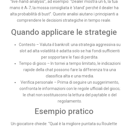
“live‑hand‑analysis”, ad esempio: “Dealer mostra un 6, la tua
mano è A‑7; la mossa consigliata è ‘stand’ perché il dealer ha
alta probabilità di bust”. Queste analisi aiutano i principianti a
comprendere le decisioni strategiche in tempo reale.
Quando applicare le strategie
Contesto – Valuta il bankroll: una strategia aggressiva su
slot ad alta volatilità è adatta solo se hai fondi sufficienti
per sopportare le fasi di perdita.
Tempo di gioco – In tornei a tempo limitato, le indicazioni
rapide della chat possono fare la differenza tra una
classifica alta e una media.
Verifica personale – Prima di seguire un suggerimento,
confronta le informazioni con le regole ufficiali del gioco;
le chat non sostituiscono la lettura del paytable o del
regolamento.
Esempio pratico
Un giocatore chiede: “Qual è la migliore puntata su Roulette