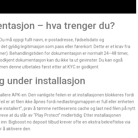
ntasjon – hva trenger du?
 Du må oppgi fullt navn, e-postadresse, fødselsdato og
det gyldig legitimasjon som pass eller førerkort. Dette er et krav fra
er). Behandlingstiden for dokumentasjon er normalt 24–48 timer,
 godkjent dokumentasjon kan du ikke ta ut gevinster. Du kan også
en denne utbetales først etter at KYC er godkjent.
ng under installasjon
lere APK-en. Den vanligste feilen er at installasjonen blokkeres fordi
 feil er at filen ikke åpnes fordi nedlastingsmappen er full eller enheten
e installert”, prøv å tømme nettleserens cache og last ned filen på nytt.
eve at du slår av “Play Protect” midlertidig. Etter installasjonen
 inn. Bigboost no deposit tilbud krever ofte en ekstra bekreftelse via
r å aktivere den.