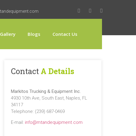
tandequipment.com
Gallery
Blogs
Contact Us
Contact
A Details
Markitos Trucking & Equipment Inc.
4930 10th Ave, South East, Naples, FL
34117
Telephone: (239) 687-0469
E-mail:
info@mtandequipment.com