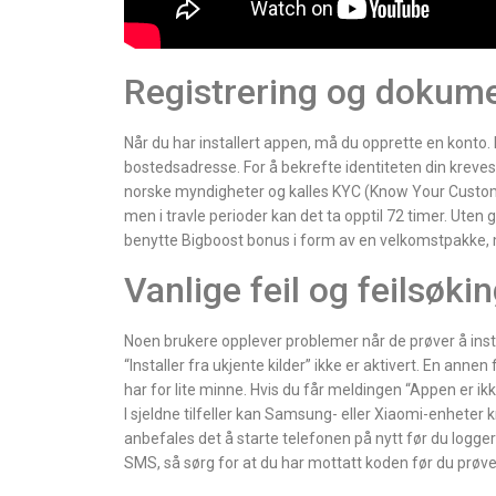
Registrering og dokume
Når du har installert appen, må du opprette en konto.
bostedsadresse. For å bekrefte identiteten din kreves 
norske myndigheter og kalles KYC (Know Your Custom
men i travle perioder kan det ta opptil 72 timer. Uten
benytte Bigboost bonus i form av en velkomstpakke, m
Vanlige feil og feilsøki
Noen brukere opplever problemer når de prøver å instal
“Installer fra ukjente kilder” ikke er aktivert. En annen
har for lite minne. Hvis du får meldingen “Appen er ikk
I sjeldne tilfeller kan Samsung- eller Xiaomi-enheter kr
anbefales det å starte telefonen på nytt før du logger
SMS, så sørg for at du har mottatt koden før du prøve