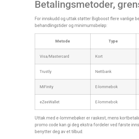
Betalingsmetoder, gren
For innskudd og uttak støtter Bigboost flere vanlige 
behandlingstider og minimumsbeløp:
Metode
Type
Visa/Mastercard
Kort
Trustly
Nettbank
MiFinity
E-lommebok
eZeeWallet
E-lommebok
Uttak med e-lommebøker er raskest, mens kortbetaling
promo code kan gi deg ekstra fordeler ved første inns
benytter deg av et tilbud.