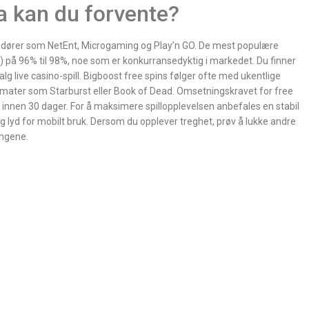
a kan du forvente?
andører som NetEnt, Microgaming og Play’n GO. De mest populære
t) på 96% til 98%, noe som er konkurransedyktig i markedet. Du finner
alg live casino-spill. Bigboost free spins følger ofte med ukentlige
omater som Starburst eller Book of Dead. Omsetningskravet for free
e innen 30 dager. For å maksimere spillopplevelsen anbefales en stabil
g lyd for mobilt bruk. Dersom du opplever treghet, prøv å lukke andre
ingene.
ur Outdoor Experience! Contact Us
M
 Help Today.