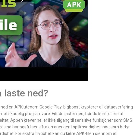
 laste ned?
r ned en APK utenom Google Play. bigboost krypterer all dataoverføring
ot skadelig programvare. Før du laster ned, bør du kontrollere at
ltet. Appen krever heller ikke tilgang til sensitive funksjoner som SMS
 casino har også lisens fra en anerkjent spillmyndighet, noe som betyr
erdighet. For ekstra trygghet kan du kjøre APK-filen gjennom et