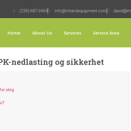
(239) 687-0469
info@mtandequipment.com
david@m
Home
About Us
Services
Service Area
PK-nedlasting og sikkerhet
for steg
du?