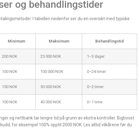
ser og behandlingstider
betalingsmetoder. I tabellen nedenfor ser du en oversikt med typiske
Minimum
Maksimum
Behandlingstid
200 NOK
25 000 NOK
1–3 dager
100 NOK
100 000 NOK
0–24 timer
150 NOK
50 000 NOK
0–2 timer
100 NOK
40 000 NOK
0–1 time
er og nettbank tar lengre tid på grunn av ekstra kontroller. Bigboost
kudd, for eksempel 100% opptil 2000 NOK. Les alltid vilkårene før du