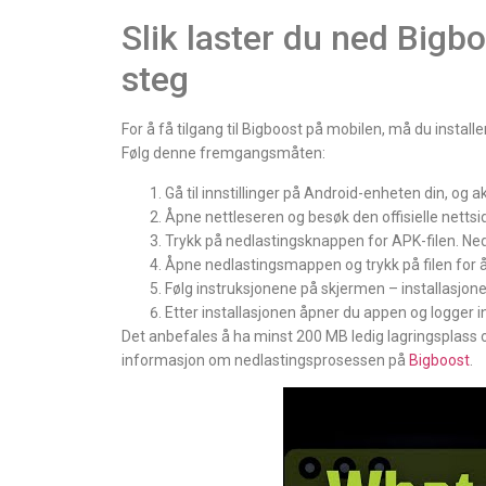
Slik laster du ned Bigb
steg
For å få tilgang til Bigboost på mobilen, må du install
Følg denne fremgangsmåten:
Gå til innstillinger på Android-enheten din, og akt
Åpne nettleseren og besøk den offisielle nettsid
Trykk på nedlastingsknappen for APK-filen. Ned
Åpne nedlastingsmappen og trykk på filen for å 
Følg instruksjonene på skjermen – installasjonen
Etter installasjonen åpner du appen og logger in
Det anbefales å ha minst 200 MB ledig lagringsplass og
informasjon om nedlastingsprosessen på
Bigboost
.