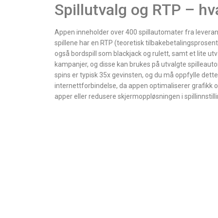
Spillutvalg og RTP – hv
Appen inneholder over 400 spillautomater fra lever
spillene har en RTP (teoretisk tilbakebetalingsprosen
også bordspill som blackjack og rulett, samt et lite utv
kampanjer, og disse kan brukes på utvalgte spilleaut
spins er typisk 35x gevinsten, og du må oppfylle dett
internettforbindelse, da appen optimaliserer grafikk o
apper eller redusere skjermoppløsningen i spillinnstill
We Offer Fresh Landscapes for Yo
To Grow Your Landscapes With Our