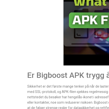
Er Bigboost APK trygg å
Sikkerhet er det første mange tenker på når de laste
med SSL-protokoll, og APK-filen sjekkes regelmessig m
nettstedet du besøker har hengelås-ikonet i adressefe
eller kontakter, noe som reduserer risikoen. Bigboost
at de følger strenge regler for datasikkerhet og rettf