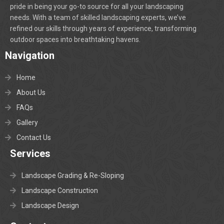
pride in being your go-to source for all your landscaping
needs. With a team of skilled landscaping experts, we’ve
refined our skills through years of experience, transforming
outdoor spaces into breathtaking havens.
Navigation
Home
About Us
FAQs
Gallery
Contact Us
Services
Landscape Grading & Re-Sloping
Landscape Construction
Landscape Design