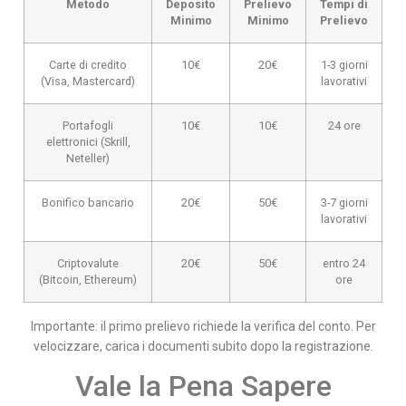
Metodo
Deposito
Prelievo
Tempi di
Minimo
Minimo
Prelievo
Carte di credito
10€
20€
1-3 giorni
(Visa, Mastercard)
lavorativi
Portafogli
10€
10€
24 ore
elettronici (Skrill,
Neteller)
Bonifico bancario
20€
50€
3-7 giorni
lavorativi
Criptovalute
20€
50€
entro 24
(Bitcoin, Ethereum)
ore
Importante: il primo prelievo richiede la verifica del conto. Per
velocizzare, carica i documenti subito dopo la registrazione.
Vale la Pena Sapere