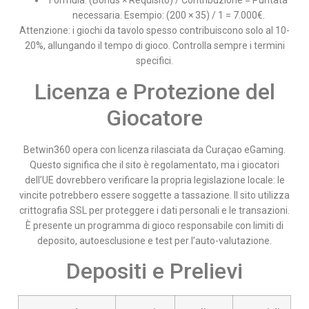
Formula: (Bonus × Requisito) / Contribuzione = Puntata
necessaria. Esempio: (200 × 35) / 1 = 7.000€.
Attenzione: i giochi da tavolo spesso contribuiscono solo al 10-
20%, allungando il tempo di gioco. Controlla sempre i termini
specifici.
Licenza e Protezione del
Giocatore
Betwin360 opera con licenza rilasciata da Curaçao eGaming.
Questo significa che il sito è regolamentato, ma i giocatori
dell’UE dovrebbero verificare la propria legislazione locale: le
vincite potrebbero essere soggette a tassazione. Il sito utilizza
crittografia SSL per proteggere i dati personali e le transazioni.
È presente un programma di gioco responsabile con limiti di
deposito, autoesclusione e test per l’auto-valutazione.
Depositi e Prelievi