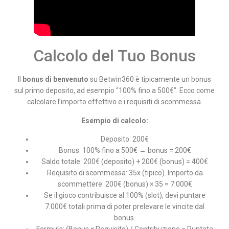
Calcolo del Tuo Bonus
Il
bonus di benvenuto
su Betwin360 è tipicamente un bonus
sul primo deposito, ad esempio “100% fino a 500€”. Ecco come
calcolare l’importo effettivo e i requisiti di scommessa.
Esempio di calcolo:
Deposito: 200€
Bonus: 100% fino a 500€ → bonus = 200€
Saldo totale: 200€ (deposito) + 200€ (bonus) = 400€
Requisito di scommessa: 35x (tipico). Importo da
scommettere: 200€ (bonus) × 35 = 7.000€
Se il gioco contribuisce al 100% (slot), devi puntare
7.000€ totali prima di poter prelevare le vincite dal
bonus.