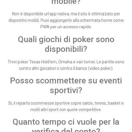
mobile?
Non è disponibile un’app nativa, ma il sito è ottimizzato per
dispositivi mobili. Puoi aggiungerlo alla schermata home come
PWA per un accesso rapido.
Quali giochi di poker sono
disponibili?
Trovi poker Texas Hold’em, Omaha e vari tornei. Le partite sono
contro altri giocatori o contro il banco (video poker).
Posso scommettere su eventi
sportivi?
Sì, il reparto scommesse sportive copre calcio, tennis, basket e
molti altri sport con quote competitive.
Quanto tempo ci vuole per la
verifica del conto?