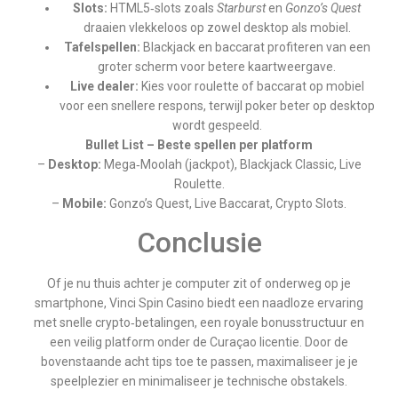
Slots:
HTML5‑slots zoals
Starburst
en
Gonzo’s Quest
draaien vlekkeloos op zowel desktop als mobiel.
Tafelspellen:
Blackjack en baccarat profiteren van een
groter scherm voor betere kaartweergave.
Live dealer:
Kies voor roulette of baccarat op mobiel
voor een snellere respons, terwijl poker beter op desktop
wordt gespeeld.
Bullet List – Beste spellen per platform
–
Desktop:
Mega‑Moolah (jackpot), Blackjack Classic, Live
Roulette.
–
Mobile:
Gonzo’s Quest, Live Baccarat, Crypto Slots.
Conclusie
Of je nu thuis achter je computer zit of onderweg op je
smartphone, Vinci Spin Casino biedt een naadloze ervaring
met snelle crypto‑betalingen, een royale bonusstructuur en
een veilig platform onder de Curaçao licentie. Door de
bovenstaande acht tips toe te passen, maximaliseer je je
speelplezier en minimaliseer je technische obstakels.