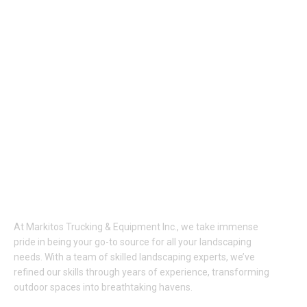
Contact Us To Grow Your Landscapes With Our Help Today.
Make Appointment
Contact us
About Us
At Markitos Trucking & Equipment Inc., we take immense
pride in being your go-to source for all your landscaping
needs. With a team of skilled landscaping experts, we’ve
refined our skills through years of experience, transforming
outdoor spaces into breathtaking havens.