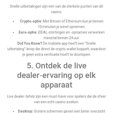
Snelle uitbetalingen zijn een van de sterkste punten van dit
casino.
Crypto‑optie:
Met Bitcoin of Ethereum kun je binnen
10 minuten je winst opnemen.
Euro‑optie:
iDEAL‑stortingen en -opnames verwerken
meestal binnen 24 uur.
Did You Know?
De mobiele app heeft een “Snelle
uitbetaling”‑knop die direct de crypto‑wallet koppelt, waardoor
je geen extra verificatie hoeft te doorlopen.
5. Ontdek de live
dealer‑ervaring op elk
apparaat
Live dealer‑tafels zijn een must‑have voor spelers die de sfeer
van een echt casino zoeken.
Desktop:
Grotere schermen geven een beter overzicht