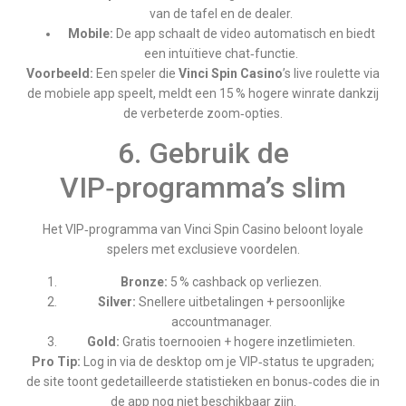
van de tafel en de dealer.
Mobile:
De app schaalt de video automatisch en biedt
een intuïtieve chat‑functie.
Voorbeeld:
Een speler die
Vinci Spin Casino
’s live roulette via
de mobiele app speelt, meldt een 15 % hogere winrate dankzij
de verbeterde zoom‑opties.
6. Gebruik de
VIP‑programma’s slim
Het VIP‑programma van Vinci Spin Casino beloont loyale
spelers met exclusieve voordelen.
Bronze:
5 % cashback op verliezen.
Silver:
Snellere uitbetalingen + persoonlijke
accountmanager.
Gold:
Gratis toernooien + hogere inzetlimieten.
Pro Tip:
Log in via de desktop om je VIP‑status te upgraden;
de site toont gedetailleerde statistieken en bonus‑codes die in
de app nog niet beschikbaar zijn.