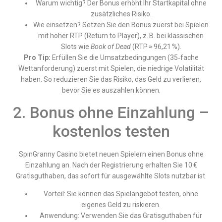
Warum wichtig? Der Bonus erhöht Ihr Startkapital ohne
zusätzliches Risiko.
Wie einsetzen? Setzen Sie den Bonus zuerst bei Spielen
mit hoher RTP (Return to Player), z. B. bei klassischen
Slots wie
Book of Dead
(RTP ≈ 96,21 %).
Pro Tip:
Erfüllen Sie die Umsatzbedingungen (35‑fache
Wettanforderung) zuerst mit Spielen, die niedrige Volatilität
haben. So reduzieren Sie das Risiko, das Geld zu verlieren,
bevor Sie es auszahlen können.
2. Bonus ohne Einzahlung –
kostenlos testen
SpinGranny Casino bietet neuen Spielern einen Bonus ohne
Einzahlung an. Nach der Registrierung erhalten Sie 10 €
Gratisguthaben, das sofort für ausgewählte Slots nutzbar ist.
Vorteil: Sie können das Spielangebot testen, ohne
eigenes Geld zu riskieren.
Anwendung: Verwenden Sie das Gratisguthaben für