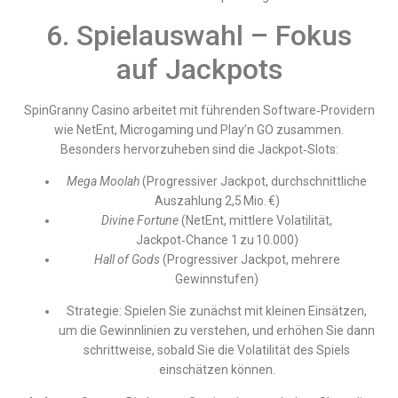
6. Spielauswahl – Fokus
auf Jackpots
SpinGranny Casino arbeitet mit führenden Software‑Providern
wie NetEnt, Microgaming und Play’n GO zusammen.
Besonders hervorzuheben sind die Jackpot‑Slots:
Mega Moolah
(Progressiver Jackpot, durchschnittliche
Auszahlung 2,5 Mio. €)
Divine Fortune
(NetEnt, mittlere Volatilität,
Jackpot‑Chance 1 zu 10.000)
Hall of Gods
(Progressiver Jackpot, mehrere
Gewinnstufen)
Strategie: Spielen Sie zunächst mit kleinen Einsätzen,
um die Gewinnlinien zu verstehen, und erhöhen Sie dann
schrittweise, sobald Sie die Volatilität des Spiels
einschätzen können.