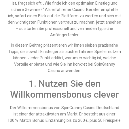
ist, fragt sich oft: „Wie finde ich den optimalen Einstieg und
sichere Gewinne?“ Als erfahrener Casino‑Berater empfehle
ich, sofort einen Blick auf die Plattform zu werfen und sich mit
den wichtigsten Funktionen vertraut zu machen. jetzt ansehen
– so starten Sie professionell und vermeiden typische
Anfängerfehler.
In diesem Beitrag präsentieren wir Ihnen sieben praxisnahe
Tipps, die sowohl Einsteiger als auch erfahrene Spieler nutzen
können. Jeder Punkt erklärt, warum er wichtig ist, welche
Vorteile er bietet und wie Sie ihn konkret bei SpinGranny
Casino anwenden.
1. Nutzen Sie den
Willkommensbonus clever
Der Willkommensbonus von SpinGranny Casino Deutschland
ist einer der attraktivsten am Markt. Er besteht aus einer
100 %‑Match‑Bonus‑Einzahlung bis zu 200 €, plus 50 Freispiele.