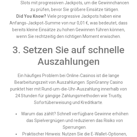
Slots mit progressiven Jackpots, um die Gewinnchancen
zu prüfen, bevor Sie größere Einsätze tätigen.
Did You Know?
Viele progressive Jackpots haben eine
Anfangs‑Jackpot‑Summe von nur 0,01 €, was bedeutet, dass
bereits kleine Einsätze zu hohen Gewinnen führen können,
wenn Sie rechtzeitig den richtigen Moment erwischen.
3. Setzen Sie auf schnelle
Auszahlungen
Ein häufiges Problem bei Online‑Casinos ist die lange
Bearbeitungszeit von Auszahlungen. SpinGranny Casino
punktet hier mit Rund-um-die‑Uhr‑Auszahlung innerhalb von
24 Stunden für gängige Zahlungsmethoden wie Trustly,
Sofortüberweisung und Kreditkarte.
Warum das zählt? Schnell verfügbare Gewinne erhöhen
das Spielvergnügen und reduzieren das Risiko von
Sperrungen.
Praktischer Hinweis: Nutzen Sie die E‑Wallet‑Optionen,