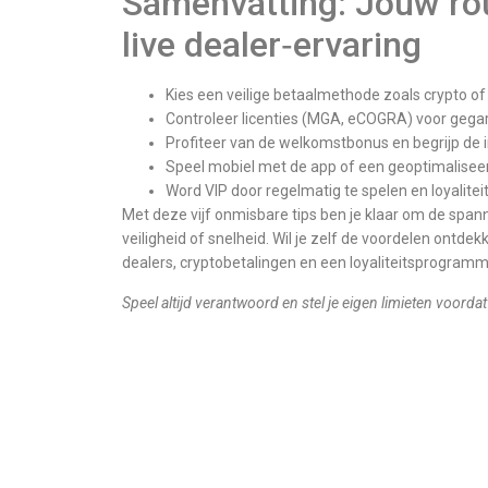
Samenvatting: Jouw rou
live dealer‑ervaring
Kies een veilige betaalmethode zoals crypto o
Controleer licenties (MGA, eCOGRA) voor gegar
Profiteer van de welkomstbonus en begrijp de i
Speel mobiel met de app of een geoptimalisee
Word VIP door regelmatig te spelen en loyalite
Met deze vijf onmisbare tips ben je klaar om de span
veiligheid of snelheid. Wil je zelf de voordelen ontde
dealers, cryptobetalingen en een loyaliteitsprogramm
Speel altijd verantwoord en stel je eigen limieten voordat
We Offer Fresh Landscapes for Yo
To Grow Your Landscapes With Our