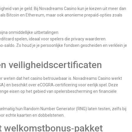
ligheid van je geld. Bij Novadreams Casino kun je kiezen uit meer dan
als Bitcoin en Ethereum, maar ook anonieme prepaid‑opties zoals
ijna onmiddellijke uitbetalingen.
ditcard spelen, ideaal voor spelers die privacy waarderen.
no‑saldo. Zo houd je je persoonlijke fondsen gescheiden en verklein je
en veiligheidscertificaten
eker weten dat het casino betrouwbaar is. Novadreams Casino werkt
A) en beschikt over eCOGRA‑certificering voor eerlijk spel. Deze
renge eisen op het gebied van spelersbescherming en financiële
gelmatig hun Random Number Generator (RNG) laten testen, zelfs bij
oor echte kaarten en dobbelstenen.
et welkomstbonus‑pakket