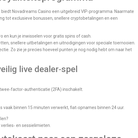
en, biedt Novadreams Casino een uitgebreid VIP‑programma. Naarmate
egang tot exclusieve bonussen, snellere cryptobetalingen en een
o en kun je inwisselen voor gratis spins of cash.
en, snellere uitbetalingen en uitnodigingen voor speciale toernooien.
sectie. Zo zie je precies hoeveel punten je nog nodig hebt om naar het
ilig live dealer‑spel
twee‑factor-authenticatie (2FA) inschakelt.
 vaak binnen 15 minuten verwerkt, fiat‑opnames binnen 24 uur.
elen?
 verlies‑ en sessielimieten.