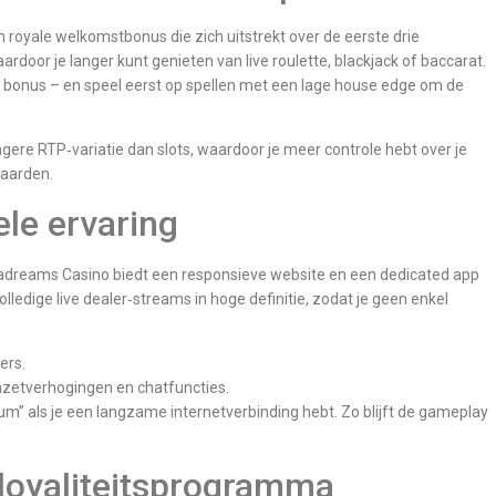
royale welkomstbonus die zich uitstrekt over de eerste drie
rdoor je langer kunt genieten van live roulette, blackjack of baccarat.
e bonus – en speel eerst op spellen met een lage house edge om de
ere RTP‑variatie dan slots, waardoor je meer controle hebt over je
waarden.
ele ervaring
adreams Casino biedt een responsieve website en een dedicated app
ledige live dealer‑streams in hoge definitie, zodat je geen enkel
ers.
inzetverhogingen en chatfuncties.
um” als je een langzame internetverbinding hebt. Zo blijft de gameplay
n loyaliteitsprogramma