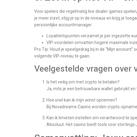
Voor spelers die regelmatig live dealer‑games spel
je meer inzet, stijg je op in de niveaus en krijg je to
persoonlijke accountmanager.
Loyaliteitspunten verzamel je per ingezette eur
VIP‑voordelen omvatten hogere maximale inzett
Pro Tip: Houd je speelgedrag bij in de “Mijn account” 
volgende VIP‑niveau te gaan.
Veelgestelde vragen over ve
Is het veilig om met crypto te betalen?
Ja, mits je een betrouwbare wallet gebruikt en 
Hoe snel kan ik mijn winst opnemen?
Bij Novadreams Casino worden crypto‑opnames
Kan ik limieten instellen om verantwoord te sp
Absoluut. Het casino biedt tools voor stortings‑,