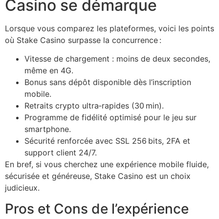
Casino se démarque
Lorsque vous comparez les plateformes, voici les points
où Stake Casino surpasse la concurrence :
Vitesse de chargement : moins de deux secondes,
même en 4G.
Bonus sans dépôt disponible dès l’inscription
mobile.
Retraits crypto ultra‑rapides (30 min).
Programme de fidélité optimisé pour le jeu sur
smartphone.
Sécurité renforcée avec SSL 256 bits, 2FA et
support client 24/7.
En bref, si vous cherchez une expérience mobile fluide,
sécurisée et généreuse, Stake Casino est un choix
judicieux.
Pros et Cons de l’expérience