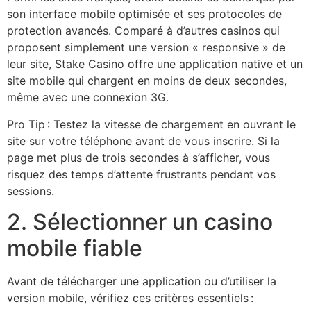
son interface mobile optimisée et ses protocoles de
protection avancés. Comparé à d’autres casinos qui
proposent simplement une version « responsive » de
leur site, Stake Casino offre une application native et un
site mobile qui chargent en moins de deux secondes,
même avec une connexion 3G.
Pro Tip : Testez la vitesse de chargement en ouvrant le
site sur votre téléphone avant de vous inscrire. Si la
page met plus de trois secondes à s’afficher, vous
risquez des temps d’attente frustrants pendant vos
sessions.
2. Sélectionner un casino
mobile fiable
Avant de télécharger une application ou d’utiliser la
version mobile, vérifiez ces critères essentiels :