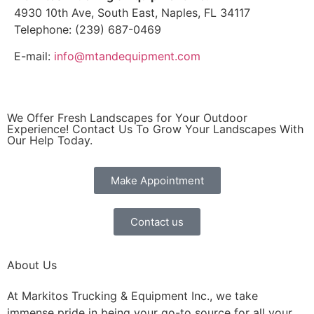
4930 10th Ave, South East, Naples, FL 34117
Telephone: (239) 687-0469
E-mail:
info@mtandequipment.com
We Offer Fresh Landscapes for Your Outdoor
Experience! Contact Us To Grow Your Landscapes With
Our Help Today.
Make Appointment
Contact us
About Us
At Markitos Trucking & Equipment Inc., we take
immense pride in being your go-to source for all your