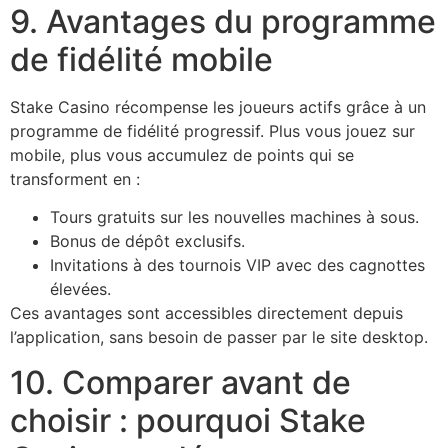
9. Avantages du programme
de fidélité mobile
Stake Casino récompense les joueurs actifs grâce à un
programme de fidélité progressif. Plus vous jouez sur
mobile, plus vous accumulez de points qui se
transforment en :
Tours gratuits sur les nouvelles machines à sous.
Bonus de dépôt exclusifs.
Invitations à des tournois VIP avec des cagnottes
élevées.
Ces avantages sont accessibles directement depuis
l’application, sans besoin de passer par le site desktop.
10. Comparer avant de
choisir : pourquoi Stake