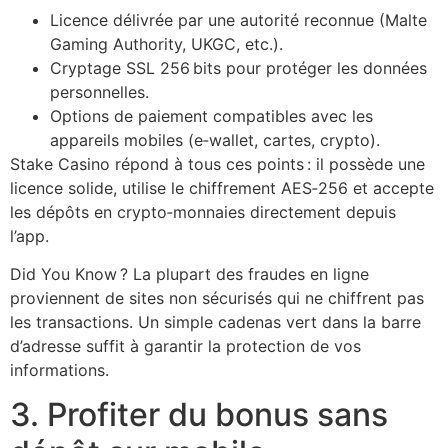
Licence délivrée par une autorité reconnue (Malte
Gaming Authority, UKGC, etc.).
Cryptage SSL 256 bits pour protéger les données
personnelles.
Options de paiement compatibles avec les
appareils mobiles (e‑wallet, cartes, crypto).
Stake Casino répond à tous ces points : il possède une
licence solide, utilise le chiffrement AES‑256 et accepte
les dépôts en crypto‑monnaies directement depuis
l’app.
Did You Know ? La plupart des fraudes en ligne
proviennent de sites non sécurisés qui ne chiffrent pas
les transactions. Un simple cadenas vert dans la barre
d’adresse suffit à garantir la protection de vos
informations.
3. Profiter du bonus sans