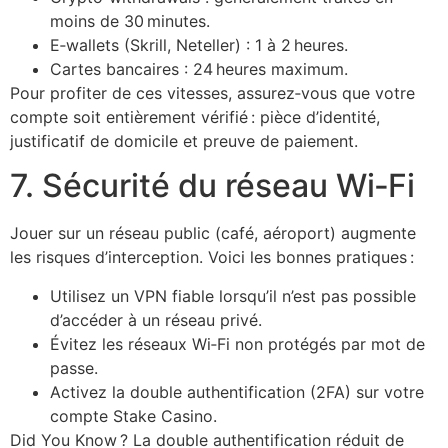
moins de 30 minutes.
E‑wallets (Skrill, Neteller) : 1 à 2 heures.
Cartes bancaires : 24 heures maximum.
Pour profiter de ces vitesses, assurez‑vous que votre
compte soit entièrement vérifié : pièce d’identité,
justificatif de domicile et preuve de paiement.
7. Sécurité du réseau Wi‑Fi
Jouer sur un réseau public (café, aéroport) augmente
les risques d’interception. Voici les bonnes pratiques :
Utilisez un VPN fiable lorsqu’il n’est pas possible
d’accéder à un réseau privé.
Évitez les réseaux Wi‑Fi non protégés par mot de
passe.
Activez la double authentification (2FA) sur votre
compte Stake Casino.
Did You Know ? La double authentification réduit de